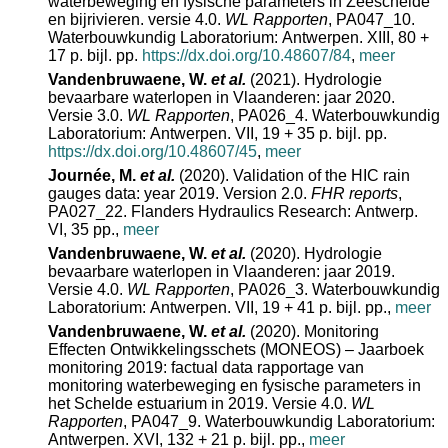
waterbeweging en fysische parameters in Zeeschelde
en bijrivieren. versie 4.0.
WL Rapporten
, PA047_10.
Waterbouwkundig Laboratorium: Antwerpen. XIII, 80 +
17 p. bijl. pp.
https://dx.doi.org/10.48607/84
,
meer
Vandenbruwaene, W.
et al.
(2021). Hydrologie
bevaarbare waterlopen in Vlaanderen: jaar 2020.
Versie 3.0.
WL Rapporten
, PA026_4. Waterbouwkundig
Laboratorium: Antwerpen. VII, 19 + 35 p. bijl. pp.
https://dx.doi.org/10.48607/45
,
meer
Journée, M.
et al.
(2020). Validation of the HIC rain
gauges data: year 2019. Version 2.0.
FHR reports
,
PA027_22. Flanders Hydraulics Research: Antwerp.
VI, 35 pp.
,
meer
Vandenbruwaene, W.
et al.
(2020). Hydrologie
bevaarbare waterlopen in Vlaanderen: jaar 2019.
Versie 4.0.
WL Rapporten
, PA026_3. Waterbouwkundig
Laboratorium: Antwerpen. VII, 19 + 41 p. bijl. pp.
,
meer
Vandenbruwaene, W.
et al.
(2020). Monitoring
Effecten Ontwikkelingsschets (MONEOS) – Jaarboek
monitoring 2019: factual data rapportage van
monitoring waterbeweging en fysische parameters in
het Schelde estuarium in 2019. Versie 4.0.
WL
Rapporten
, PA047_9. Waterbouwkundig Laboratorium:
Antwerpen. XVI, 132 + 21 p. bijl. pp.
,
meer