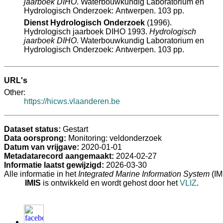
jaarboek DIHO
. Waterbouwkundig Laboratorium en
Hydrologisch Onderzoek: Antwerpen. 103 pp.
Dienst Hydrologisch Onderzoek
(1996).
Hydrologisch jaarboek DIHO 1993.
Hydrologisch
jaarboek DIHO
. Waterbouwkundig Laboratorium en
Hydrologisch Onderzoek: Antwerpen. 103 pp.
URL's
Other:
https://hicws.vlaanderen.be
Dataset status:
Gestart
Data oorsprong:
Monitoring: veldonderzoek
Datum van vrijgave:
2020-01-01
Metadatarecord aangemaakt:
2024-02-27
Informatie laatst gewijzigd:
2026-03-30
Alle informatie in het
Integrated Marine Information System
(IM
IMIS
is ontwikkeld en wordt gehost door het
VLIZ
.