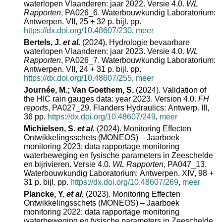
waterlopen Vlaanderen: jaar 2022. Versie 4.0.
WL
Rapporten
, PA026_6. Waterbouwkundig Laboratorium:
Antwerpen. VII, 25 + 32 p. bijl. pp.
https://dx.doi.org/10.48607/230
,
meer
Bertels, J.
et al.
(2024). Hydrologie bevaarbare
waterlopen Vlaanderen: jaar 2023. Versie 4.0.
WL
Rapporten
, PA026_7. Waterbouwkundig Laboratorium:
Antwerpen. VII, 24 + 31 p. bijl. pp.
https://dx.doi.org/10.48607/255
,
meer
Journée, M.; Van Goethem, S.
(2024). Validation of
the HIC rain gauges data: year 2023. Version 4.0.
FH
reports
, PA027_29. Flanders Hydraulics: Antwerp. III,
36 pp.
https://dx.doi.org/10.48607/249
,
meer
Michielsen, S.
et al.
(2024). Monitoring Effecten
Ontwikkelingsschets (MONEOS) – Jaarboek
monitoring 2023: data rapportage monitoring
waterbeweging en fysische parameters in Zeeschelde
en bijrivieren. Versie 4.0.
WL Rapporten
, PA047_13.
Waterbouwkundig Laboratorium: Antwerpen. XIV, 98 +
31 p. bijl. pp.
https://dx.doi.org/10.48607/269
,
meer
Plancke, Y.
et al.
(2023). Monitoring Effecten
Ontwikkelingsschets (MONEOS) – Jaarboek
monitoring 2022: data rapportage monitoring
waterbeweging en fysische parameters in Zeeschelde