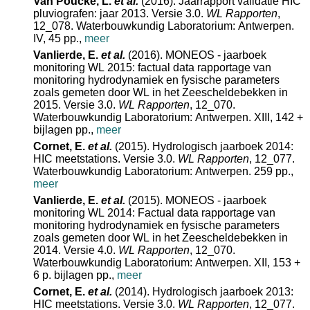
Van Poucke, L.
et al.
(2016). Jaarrapport validatie HIC
pluviografen: jaar 2013. Versie 3.0.
WL Rapporten
,
12_078. Waterbouwkundig Laboratorium: Antwerpen.
IV, 45 pp.
,
meer
Vanlierde, E.
et al.
(2016). MONEOS - jaarboek
monitoring WL 2015: factual data rapportage van
monitoring hydrodynamiek en fysische parameters
zoals gemeten door WL in het Zeescheldebekken in
2015. Versie 3.0.
WL Rapporten
, 12_070.
Waterbouwkundig Laboratorium: Antwerpen. XIII, 142 +
bijlagen pp.
,
meer
Cornet, E.
et al.
(2015). Hydrologisch jaarboek 2014:
HIC meetstations. Versie 3.0.
WL Rapporten
, 12_077.
Waterbouwkundig Laboratorium: Antwerpen. 259 pp.
,
meer
Vanlierde, E.
et al.
(2015). MONEOS - jaarboek
monitoring WL 2014: Factual data rapportage van
monitoring hydrodynamiek en fysische parameters
zoals gemeten door WL in het Zeescheldebekken in
2014. Versie 4.0.
WL Rapporten
, 12_070.
Waterbouwkundig Laboratorium: Antwerpen. XII, 153 +
6 p. bijlagen pp.
,
meer
Cornet, E.
et al.
(2014). Hydrologisch jaarboek 2013:
HIC meetstations. Versie 3.0.
WL Rapporten
, 12_077.