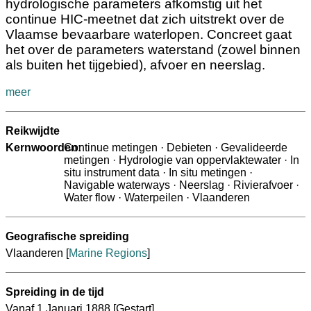
hydrologische parameters afkomstig uit het
continue HIC-meetnet dat zich uitstrekt over de
Vlaamse bevaarbare waterlopen. Concreet gaat
het over de parameters waterstand (zowel binnen
als buiten het tijgebied), afvoer en neerslag.
meer
Reikwijdte
Kernwoorden:
Continue metingen · Debieten · Gevalideerde
metingen · Hydrologie van oppervlaktewater · In
situ instrument data · In situ metingen ·
Navigable waterways · Neerslag · Rivierafvoer ·
Water flow · Waterpeilen · Vlaanderen
Geografische spreiding
Vlaanderen
[
Marine Regions
]
Spreiding in de tijd
Vanaf 1 Januari 1888
[Gestart]