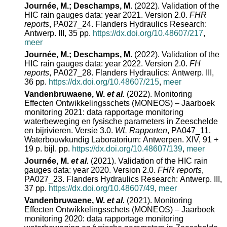
Journée, M.; Deschamps, M.
(2022). Validation of the
HIC rain gauges data: year 2021. Version 2.0.
FHR
reports
, PA027_24. Flanders Hydraulics Research:
Antwerp. III, 35 pp.
https://dx.doi.org/10.48607/217
,
meer
Journée, M.; Deschamps, M.
(2022). Validation of the
HIC rain gauges data: year 2022. Version 2.0.
FH
reports
, PA027_28. Flanders Hydraulics: Antwerp. III,
36 pp.
https://dx.doi.org/10.48607/215
,
meer
Vandenbruwaene, W.
et al.
(2022). Monitoring
Effecten Ontwikkelingsschets (MONEOS) – Jaarboek
monitoring 2021: data rapportage monitoring
waterbeweging en fysische parameters in Zeeschelde
en bijrivieren. Versie 3.0.
WL Rapporten
, PA047_11.
Waterbouwkundig Laboratorium: Antwerpen. XIV, 91 +
19 p. bijl. pp.
https://dx.doi.org/10.48607/139
,
meer
Journée, M.
et al.
(2021). Validation of the HIC rain
gauges data: year 2020. Version 2.0.
FHR reports
,
PA027_23. Flanders Hydraulics Research: Antwerp. III,
37 pp.
https://dx.doi.org/10.48607/49
,
meer
Vandenbruwaene, W.
et al.
(2021). Monitoring
Effecten Ontwikkelingsschets (MONEOS) – Jaarboek
monitoring 2020: data rapportage monitoring