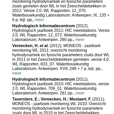
monitoring hydrodynamiek en fysische parameters
zoals gemeten door WL in het Zeescheldebekken in
2012. Versie 2.0.
WL Rapporten
, 12_070.
Waterbouwkundig Laboratorium: Antwerpen. IX, 135 +
6 p. bijl. pp.
,
meer
Hydrologisch Informatiecentrum
(2012).
Hydrologisch jaarboek 2011: HIC meetstations. Versie
2.0.
WL Rapporten
, 12_072. Waterbouwkundig
Laboratorium: Antwerpen. 260 pp.
,
meer
Vereecken, H.
et al.
(2012). MONEOS - jaarboek
monitoring WL 2011: overzicht monitoring
hydrodynamiek en fysische parameters zoals door WL
in 2011 in het Zeescheldebekken gemeten. versie 4.0.
WL Rapporten
, 833_07. Waterbouwkundig
Laboratorium: Antwerpen. XVII, 248 + 7 p. bijl. pp.
,
meer
Hydrologisch Informatiecentrum
(2011).
Hydrologisch jaarboek 2010: HIC meetstations. versie
2.0.
WL Rapporten
, 709_01. Waterbouwkundig
Laboratorium: Antwerpen. 261 pp.
,
meer
Taverniers, E.; Vereecken, H.; Mostaert, F.
(2011).
MONEOS - jaarboek monitoring WL 2010: Overzicht
monitoring hydrodynamiek en fysische parameters
zoals door WL in 2010 in het Zeescheldebekken