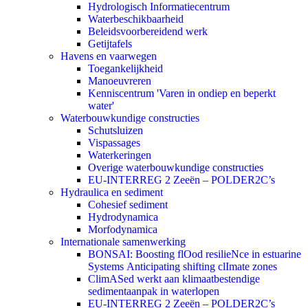
Hydrologisch Informatiecentrum
Waterbeschikbaarheid
Beleidsvoorbereidend werk
Getijtafels
Havens en vaarwegen
Toegankelijkheid
Manoeuvreren
Kenniscentrum 'Varen in ondiep en beperkt
water'
Waterbouwkundige constructies
Schutsluizen
Vispassages
Waterkeringen
Overige waterbouwkundige constructies
EU-INTERREG 2 Zeeën – POLDER2C’s
Hydraulica en sediment
Cohesief sediment
Hydrodynamica
Morfodynamica
Internationale samenwerking
BONSAI: Boosting flOod resilieNce in estuarine
Systems Anticipating shifting clImate zones
ClimASed werkt aan klimaatbestendige
sedimentaanpak in waterlopen
EU-INTERREG 2 Zeeën – POLDER2C’s