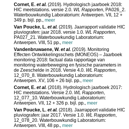
Cornet, E.
et al.
(2019). Hydrologisch jaarboek 2018:
HIC meetstations. versie 2.0.
WL Rapporten
, PA026_2.
Waterbouwkundig Laboratorium: Antwerpen. VII, 12 +
349 p. bijl. pp.
,
meer
Van Poucke, L.
et al.
(2019). Jaarrapport validatie HIC
pluviografen: jaar 2018. versie 1.0.
WL Rapporten
,
PA027_21. Waterbouwkundig Laboratorium:
Antwerpen. VIII, 51 pp.
,
meer
Vandenbruwaene, W.
et al.
(2019). Monitoring
Effecten Ontwikkelingsschets (MONEOS) – Jaarboek
monitoring 2018: factual data rapportage van
monitoring waterbeweging en fysische parameters in
de Zeeschelde in 2018. Versie 4.0.
WL Rapporten
,
12_070_8. Waterbouwkundig Laboratorium:
Antwerpen. XV, 106 + 26 bijl. pp.
,
meer
Cornet, E.
et al.
(2018). Hydrologisch jaarboek 2017:
HIC meetstations. Versie 2.0.
WL Rapporten
,
12_077_10. Waterbouwkundig Laboratorium:
Antwerpen. VII, 12 + 326 p. bijl. pp.
,
meer
Van Poucke, L.
et al.
(2018). Jaarrapport validatie HIC
pluviografen: jaar 2017. Versie 1.0.
WL Rapporten
,
12_078_20. Waterbouwkundig Laboratorium:
Antwerpen. VIII, 48 pp.
,
meer