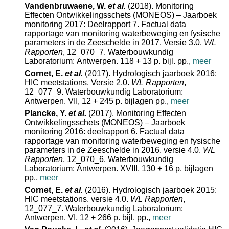
Vandenbruwaene, W.
et al.
(2018). Monitoring
Effecten Ontwikkelingsschets (MONEOS) – Jaarboek
monitoring 2017: Deelrapport 7. Factual data
rapportage van monitoring waterbeweging en fysische
parameters in de Zeeschelde in 2017. Versie 3.0.
WL
Rapporten
, 12_070_7. Waterbouwkundig
Laboratorium: Antwerpen. 118 + 13 p. bijl. pp.
,
meer
Cornet, E.
et al.
(2017). Hydrologisch jaarboek 2016:
HIC meetstations. Versie 2.0.
WL Rapporten
,
12_077_9. Waterbouwkundig Laboratorium:
Antwerpen. VII, 12 + 245 p. bijlagen pp.
,
meer
Plancke, Y.
et al.
(2017). Monitoring Effecten
Ontwikkelingsschets (MONEOS) – Jaarboek
monitoring 2016: deelrapport 6. Factual data
rapportage van monitoring waterbeweging en fysische
parameters in de Zeeschelde in 2016. versie 4.0.
WL
Rapporten
, 12_070_6. Waterbouwkundig
Laboratorium: Antwerpen. XVIII, 130 + 16 p. bijlagen
pp.
,
meer
Cornet, E.
et al.
(2016). Hydrologisch jaarboek 2015:
HIC meetstations. versie 4.0.
WL Rapporten
,
12_077_7. Waterbouwkundig Laboratorium:
Antwerpen. VI, 12 + 266 p. bijl. pp.
,
meer