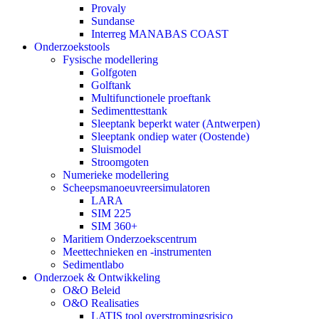
Provaly
Sundanse
Interreg MANABAS COAST
Onderzoekstools
Fysische modellering
Golfgoten
Golftank
Multifunctionele proeftank
Sedimenttesttank
Sleeptank beperkt water (Antwerpen)
Sleeptank ondiep water (Oostende)
Sluismodel
Stroomgoten
Numerieke modellering
Scheepsmanoeuvreersimulatoren
LARA
SIM 225
SIM 360+
Maritiem Onderzoekscentrum
Meettechnieken en -instrumenten
Sedimentlabo
Onderzoek & Ontwikkeling
O&O Beleid
O&O Realisaties
LATIS tool overstromingsrisico