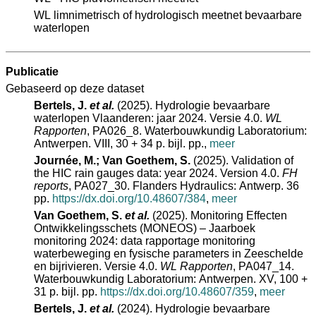
WL limnimetrisch of hydrologisch meetnet bevaarbare
waterlopen
Publicatie
Gebaseerd op deze dataset
Bertels, J.
et al.
(2025). Hydrologie bevaarbare
waterlopen Vlaanderen: jaar 2024. Versie 4.0.
WL
Rapporten
, PA026_8. Waterbouwkundig Laboratorium:
Antwerpen. VIII, 30 + 34 p. bijl. pp.
,
meer
Journée, M.; Van Goethem, S.
(2025). Validation of
the HIC rain gauges data: year 2024. Version 4.0.
FH
reports
, PA027_30. Flanders Hydraulics: Antwerp. 36
pp.
https://dx.doi.org/10.48607/384
,
meer
Van Goethem, S.
et al.
(2025). Monitoring Effecten
Ontwikkelingsschets (MONEOS) – Jaarboek
monitoring 2024: data rapportage monitoring
waterbeweging en fysische parameters in Zeeschelde
en bijrivieren. Versie 4.0.
WL Rapporten
, PA047_14.
Waterbouwkundig Laboratorium: Antwerpen. XV, 100 +
31 p. bijl. pp.
https://dx.doi.org/10.48607/359
,
meer
Bertels, J.
et al.
(2024). Hydrologie bevaarbare