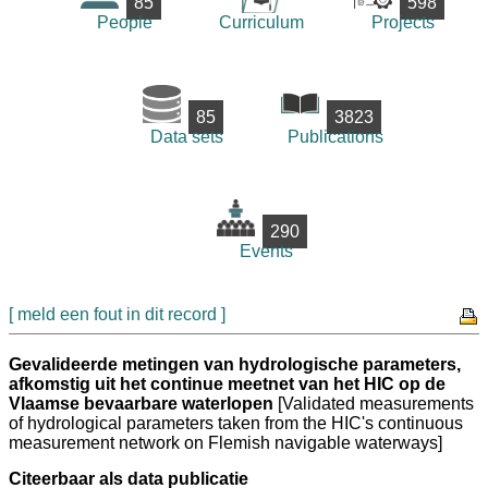
85
598
People
Curriculum
Projects
85
3823
Data sets
Publications
290
Events
[ meld een fout in dit record ]
Gevalideerde metingen van hydrologische parameters,
afkomstig uit het continue meetnet van het HIC op de
Vlaamse bevaarbare waterlopen
[Validated measurements
of hydrological parameters taken from the HIC's continuous
measurement network on Flemish navigable waterways]
Citeerbaar als data publicatie