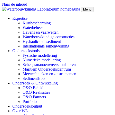
Naar de inhoud
Menu
Expertise
Kustbescherming
Waterbeheer
Havens en vaarwegen
Waterbouwkundige constructies
Hydraulica en sediment
Internationale samenwerking
Onderzoekstools
Fysische modellering
Numerieke modellering
Scheepsmanoeuvreersimulatoren
Maritiem Onderzoekscentrum
Meettechnieken en -instrumenten
Sedimentlabo
Onderzoek & Ontwikkeling
O&O Beleid
O&O Realisaties
O&O Partners
Portfolio
Onderzoeksoutput
Over WL