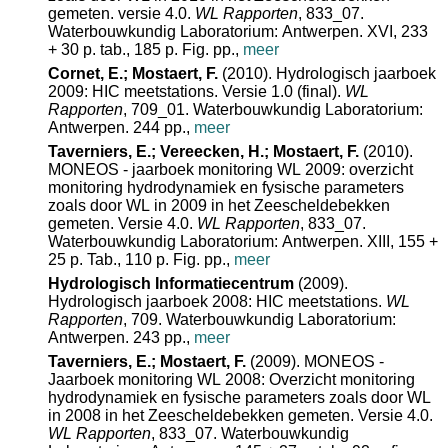
gemeten. versie 4.0.
WL Rapporten
, 833_07.
Waterbouwkundig Laboratorium: Antwerpen. XVI, 233
+ 30 p. tab., 185 p. Fig. pp.
,
meer
Cornet, E.; Mostaert, F.
(2010). Hydrologisch jaarboek
2009: HIC meetstations. Versie 1.0 (final).
WL
Rapporten
, 709_01. Waterbouwkundig Laboratorium:
Antwerpen. 244 pp.
,
meer
Taverniers, E.; Vereecken, H.; Mostaert, F.
(2010).
MONEOS - jaarboek monitoring WL 2009: overzicht
monitoring hydrodynamiek en fysische parameters
zoals door WL in 2009 in het Zeescheldebekken
gemeten. Versie 4.0.
WL Rapporten
, 833_07.
Waterbouwkundig Laboratorium: Antwerpen. XIII, 155 +
25 p. Tab., 110 p. Fig. pp.
,
meer
Hydrologisch Informatiecentrum
(2009).
Hydrologisch jaarboek 2008: HIC meetstations.
WL
Rapporten
, 709. Waterbouwkundig Laboratorium:
Antwerpen. 243 pp.
,
meer
Taverniers, E.; Mostaert, F.
(2009). MONEOS -
Jaarboek monitoring WL 2008: Overzicht monitoring
hydrodynamiek en fysische parameters zoals door WL
in 2008 in het Zeescheldebekken gemeten. Versie 4.0.
WL Rapporten
, 833_07. Waterbouwkundig