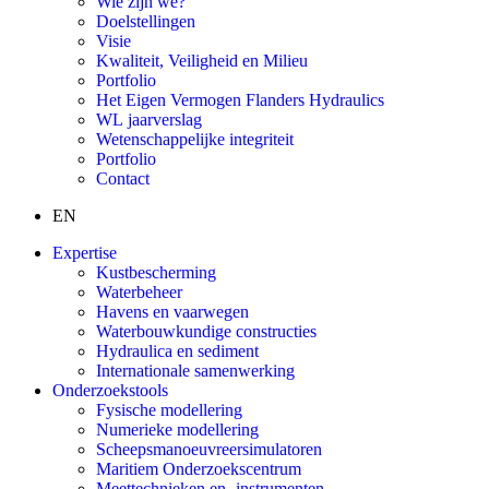
Wie zijn we?
Doelstellingen
Visie
Kwaliteit, Veiligheid en Milieu
Portfolio
Het Eigen Vermogen Flanders Hydraulics
WL jaarverslag
Wetenschappelijke integriteit
Portfolio
Contact
EN
Expertise
Kustbescherming
Waterbeheer
Havens en vaarwegen
Waterbouwkundige constructies
Hydraulica en sediment
Internationale samenwerking
Onderzoekstools
Fysische modellering
Numerieke modellering
Scheepsmanoeuvreersimulatoren
Maritiem Onderzoekscentrum
Meettechnieken en -instrumenten