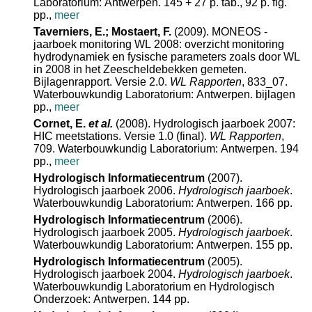
Laboratorium: Antwerpen. 145 + 27 p. tab., 92 p. fig.
pp.
,
meer
Taverniers, E.; Mostaert, F.
(2009). MONEOS -
jaarboek monitoring WL 2008: overzicht monitoring
hydrodynamiek en fysische parameters zoals door WL
in 2008 in het Zeescheldebekken gemeten.
Bijlagenrapport. Versie 2.0.
WL Rapporten
, 833_07.
Waterbouwkundig Laboratorium: Antwerpen. bijlagen
pp.
,
meer
Cornet, E.
et al.
(2008). Hydrologisch jaarboek 2007:
HIC meetstations. Versie 1.0 (final).
WL Rapporten
,
709. Waterbouwkundig Laboratorium: Antwerpen. 194
pp.
,
meer
Hydrologisch Informatiecentrum
(2007).
Hydrologisch jaarboek 2006.
Hydrologisch jaarboek
.
Waterbouwkundig Laboratorium: Antwerpen. 166 pp.
Hydrologisch Informatiecentrum
(2006).
Hydrologisch jaarboek 2005.
Hydrologisch jaarboek
.
Waterbouwkundig Laboratorium: Antwerpen. 155 pp.
Hydrologisch Informatiecentrum
(2005).
Hydrologisch jaarboek 2004.
Hydrologisch jaarboek
.
Waterbouwkundig Laboratorium en Hydrologisch
Onderzoek: Antwerpen. 144 pp.