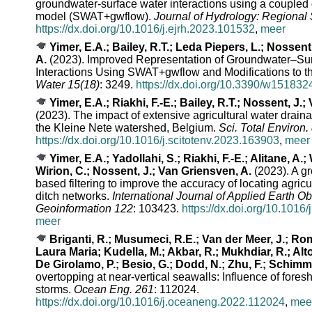
groundwater-surface water interactions using a coupled
model (SWAT+gwflow).
Journal of Hydrology: Regional 
https://dx.doi.org/10.1016/j.ejrh.2023.101532
,
meer
Yimer, E.A.; Bailey, R.T.; Leda Piepers, L.; Nossent
A.
(2023). Improved Representation of Groundwater–Su
Interactions Using SWAT+gwflow and Modifications to t
Water 15(18)
: 3249.
https://dx.doi.org/10.3390/w151832
Yimer, E.A.; Riakhi, F.-E.; Bailey, R.T.; Nossent, J.
(2023). The impact of extensive agricultural water drain
the Kleine Nete watershed, Belgium.
Sci. Total Environ.
https://dx.doi.org/10.1016/j.scitotenv.2023.163903
,
meer
Yimer, E.A.; Yadollahi, S.; Riakhi, F.-E.; Alitane, A.
Wirion, C.; Nossent, J.; Van Griensven, A.
(2023). A gr
based filtering to improve the accuracy of locating agricul
ditch networks.
International Journal of Applied Earth O
Geoinformation 122
: 103423.
https://dx.doi.org/10.1016
meer
Briganti, R.; Musumeci, R.E.; Van der Meer, J.; Rom
Laura Maria; Kudella, M.; Akbar, R.; Mukhdiar, R.; Alto
De Girolamo, P.; Besio, G.; Dodd, N.; Zhu, F.; Schimm
overtopping at near-vertical seawalls: Influence of fores
storms.
Ocean Eng. 261
: 112024.
https://dx.doi.org/10.1016/j.oceaneng.2022.112024
,
mee