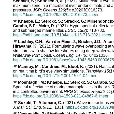
Schmidt, S.; Sottolichio, A.
(2021). Multidecadal evoluti
maximum zone in a macrotidal river under climate and 
pressures.
JGR: Oceans 126(5)
: e2020JC016273.
https://dx.doi.org/10.1029/2020JC016273
,
meer
Knaeps, E.; Sterckx, S.; Strackx, G.; Mijnendonckx
Garaba, S.P.; Meire, D.
(2021). Hyperspectral-reflectance
and submerged marine litter.
ESSD 13(2)
: 713-730.
https://hdl.handle.net/10.5194/essd-13-713-2021
,
meer
Lashley, C.H.; Van der Meer, J.; Bricker, J.D.; Altom
Hirayama, K.
(2021). Formulating wave overtopping at v
structures with shallow foreshores using deep-water wav
Waterway Port Coast. Ocean Eng. 147(6)
: 04021036.
https://dx.doi.org/10.1061/(asce)ww.1943-5460.0000675
Mansuy, M.; Candries, M.; Eloot, K.
(2021). Nautica
on real time bird’s eye view simulations.
TransNav 15(1)
https://dx.doi.org/10.12716/1001.15.01.04
,
meer
Moshtaghi, M.; Knaeps, E.; Sterckx, S.; Garaba, S.;
Spectral reflectance of marine macroplastics in the V
in a controlled environment.
NPG Scientific Reports 11(1
https://dx.doi.org/10.1038/s41598-021-84867-6
,
meer
Suzuki, T.; Altomare, C.
(2021). Wave interactions wit
J. Mar. Sci. Eng. 9(12)
: 1331.
https://dx.doi.org/10.339
Vasarmidis, P.; Stratigaki, V.; Suzuki, T.; Zijlema, M.