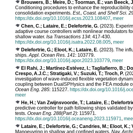
Brouwers, B.; Meire, D.; Toorman, E.; van Beeck, J.
Conditioning procedures to enhance the reproducibility 
consolidation experiments.
Est., Coast. and Shelf Sci. 2
https://dx.doi.org/10.1016/j.ecss.2023.108407
,
meer
Chen, C.; Lataire, E.; Delefortrie, G.
(2023). Experim
adaptive course controllers with nonlinear modulators for
shallow water.
Isa Transactions 134
: 417-430.
https://dx.doi.org/10.1016/j.isatra.2022.08.005
,
meer
Delefortrie, G.; Eloot, K.; Lataire, E.
(2023). The influ
ships.
Appl. Ocean Res. 141
: 103779.
https://dx.doi.org/10.1016/j.apor.2023.103779
,
meer
El Rahi, J.; Martínez-Estévez, I.; Tagliafierro, B.; 
Crespo, A.J.C.; Stratigaki, V.; Suzuki, T.; Troch, P.
(202
investigation of wave-induced flexible vegetation dynam
coupling between DualSPHysics and the FEA module of
Ocean Eng. 285
: 115227.
https://dx.doi.org/10.1016/j.
meer
He, H.; Van Zwijnsvoorde, T.; Lataire, E.; Delefortri
predictive controller for path following ships validated 
tests.
Ocean Eng. 288(Part 2)
: 115971.
https://dx.doi.org/10.1016/j.oceaneng.2023.115971
,
mee
Lataire, E.; Delefortrie, G.; Candries, M.; Eloot, K.; 
Manoeuvring in shallow and confined waters.
Nav. Archit