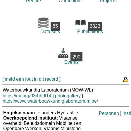
People
Curriculum
Projects
85
3823
Data sets
Publications
290
Events
[ meld een fout in dit record ]
Waterbouwkundig Laboratorium (MOW-WL)
https://ror.org/03rhhdt14
[
photogallery
]
https://www.waterbouwkundiglaboratorium.be/
Engelse naam:
Flanders Hydraulics
Personen
|
Inst
Overkoepelend instituut:
Vlaamse
overheid; Beleidsdomein Mobiliteit en
Openbare Werken; Vlaams Ministerie