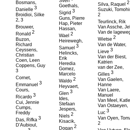
Sven
Bosmans,
2
Silva, Raquel
Goethals,
3
Danielle
Suzuki, Tomohi
3
Sigrid
Broidioi, Silke
2
Guns, Pierre
2
,
3
Teurlinck, Rik
Hap, Pieter
Brouwer,
Van Assche, Je
Hassan,
2
Van de lagewe
2
Ronald
Wael
2
Buzon,
Wietse
Heirewegh,
Richard
Van de Water,
3
Samuel
Ceyssens,
3
Lieve
Helincks,
Christian
Van der Biest,
Erik
Coen, Leen
Katrien
Heredia
Coppens, Guy
van der Zee,
Gomez,
3
3
Marcelo
Gilles
Cornet,
2
Van Gaelen,
Waldo
3
Emmanuel
Hanne
Heyvaert,
Cours,
Van Laere,
3
Glen
3
Manuel
Ricardo
Ides,
Van Meel, Katl
Cui, Jennie
Stefaan
Van Ostaeyen,
Cumps,
Jespers,
3
Freddy
Luc
2
Niels
3
Van Oyen, Tom
Das, Rifka
Kisacik,
2
D'Aubioul,
2
Dogan