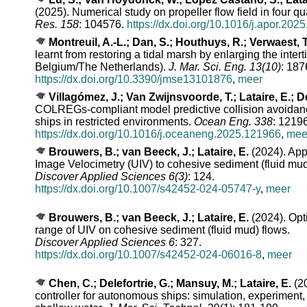
(2025). Numerical study on propeller flow field in four q
Res. 158
: 104576.
https://dx.doi.org/10.1016/j.apor.202
Montreuil, A.-L.; Dan, S.; Houthuys, R.; Verwaest, T
learnt from restoring a tidal marsh by enlarging the intert
Belgium/The Netherlands).
J. Mar. Sci. Eng. 13(10)
: 187
https://dx.doi.org/10.3390/jmse13101876
,
meer
Villagómez, J.; Van Zwijnsvoorde, T.; Lataire, E.; De
COLREGs-compliant model predictive collision avoidan
ships in restricted environments.
Ocean Eng. 338
: 1219
https://dx.doi.org/10.1016/j.oceaneng.2025.121966
,
mee
Brouwers, B.; van Beeck, J.; Lataire, E.
(2024). App
Image Velocimetry (UIV) to cohesive sediment (fluid mud
Discover Applied Sciences 6(3)
: 124.
https://dx.doi.org/10.1007/s42452-024-05747-y
,
meer
Brouwers, B.; van Beeck, J.; Lataire, E.
(2024). Opt
range of UIV on cohesive sediment (fluid mud) flows.
Discover Applied Sciences 6
: 327.
https://dx.doi.org/10.1007/s42452-024-06016-8
,
meer
Chen, C.; Delefortrie, G.; Mansuy, M.; Lataire, E.
(20
controller for autonomous ships: simulation, experiment,