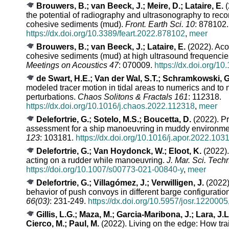
Brouwers, B.; van Beeck, J.; Meire, D.; Lataire, E.
(
the potential of radiography and ultrasonography to reco
cohesive sediments (mud).
Front. Earth Sci. 10
: 878102.
https://dx.doi.org/10.3389/feart.2022.878102
,
meer
Brouwers, B.; van Beeck, J.; Lataire, E.
(2022). Acou
cohesive sediments (mud) at high ultrasound frequenci
Meetings on Acoustics 47
: 070009.
https://dx.doi.org/1
de Swart, H.E.; Van der Wal, S.T.; Schramkowski, G
modeled tracer motion in tidal areas to numerics and to
perturbations.
Chaos Solitons & Fractals 161
: 112318.
https://dx.doi.org/10.1016/j.chaos.2022.112318
,
meer
Delefortrie, G.; Sotelo, M.S.; Boucetta, D.
(2022). Pr
assessment for a ship manoeuvring in muddy environm
123
: 103181.
https://dx.doi.org/10.1016/j.apor.2022.103
Delefortrie, G.; Van Hoydonck, W.; Eloot, K.
(2022).
acting on a rudder while manoeuvring.
J. Mar. Sci. Tech
https://doi.org/10.1007/s00773-021-00840-y
,
meer
Delefortrie, G.; Villagómez, J.; Verwilligen, J.
(2022)
behavior of push convoys in different barge configuratio
66(03)
: 231-249.
https://dx.doi.org/10.5957/josr.1220005
Gillis, L.G.; Maza, M.; Garcia-Maribona, J.; Lara, J.
Cierco, M.; Paul, M.
(2022). Living on the edge: How tra