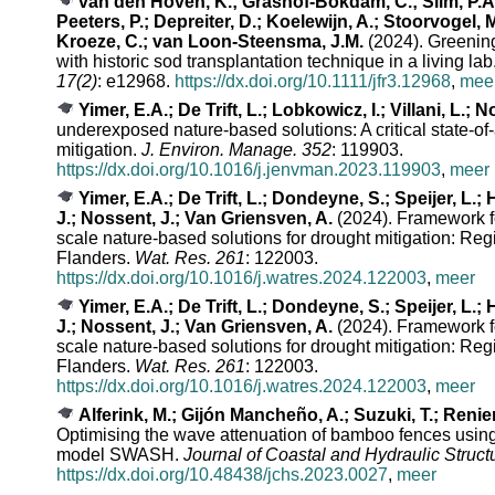
van den Hoven, K.; Grashof-Bokdam, C.; Slim, P.A.
Peeters, P.; Depreiter, D.; Koelewijn, A.; Stoorvogel, 
Kroeze, C.; van Loon-Steensma, J.M.
(2024). Greening
with historic sod transplantation technique in a living lab
17(2)
: e12968.
https://dx.doi.org/10.1111/jfr3.12968
,
mee
Yimer, E.A.; De Trift, L.; Lobkowicz, I.; Villani, L.; N
underexposed nature-based solutions: A critical state-of
mitigation.
J. Environ. Manage. 352
: 119903.
https://dx.doi.org/10.1016/j.jenvman.2023.119903
,
meer
Yimer, E.A.; De Trift, L.; Dondeyne, S.; Speijer, L.
J.; Nossent, J.; Van Griensven, A.
(2024). Framework f
scale nature-based solutions for drought mitigation: Regi
Flanders.
Wat. Res. 261
: 122003.
https://dx.doi.org/10.1016/j.watres.2024.122003
,
meer
Yimer, E.A.; De Trift, L.; Dondeyne, S.; Speijer, L.
J.; Nossent, J.; Van Griensven, A.
(2024). Framework f
scale nature-based solutions for drought mitigation: Regi
Flanders.
Wat. Res. 261
: 122003.
https://dx.doi.org/10.1016/j.watres.2024.122003
,
meer
Alferink, M.; Gijón Mancheño, A.; Suzuki, T.; Renier
Optimising the wave attenuation of bamboo fences usin
model SWASH.
Journal of Coastal and Hydraulic Struct
https://dx.doi.org/10.48438/jchs.2023.0027
,
meer