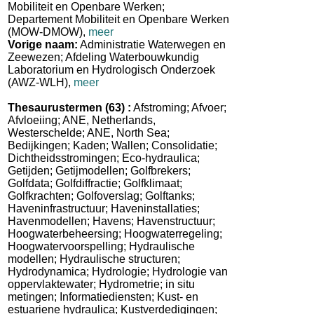
Mobiliteit en Openbare Werken;
Departement Mobiliteit en Openbare Werken
(MOW-DMOW)
,
meer
Vorige naam:
Administratie Waterwegen en
Zeewezen; Afdeling Waterbouwkundig
Laboratorium en Hydrologisch Onderzoek
(AWZ-WLH)
,
meer
Thesaurustermen
(63)
:
Afstroming; Afvoer;
Afvloeiing; ANE, Netherlands,
Westerschelde; ANE, North Sea;
Bedijkingen; Kaden; Wallen; Consolidatie;
Dichtheidsstromingen; Eco-hydraulica;
Getijden; Getijmodellen; Golfbrekers;
Golfdata; Golfdiffractie; Golfklimaat;
Golfkrachten; Golfoverslag; Golftanks;
Haveninfrastructuur; Haveninstallaties;
Havenmodellen; Havens; Havenstructuur;
Hoogwaterbeheersing; Hoogwaterregeling;
Hoogwatervoorspelling; Hydraulische
modellen; Hydraulische structuren;
Hydrodynamica; Hydrologie; Hydrologie van
oppervlaktewater; Hydrometrie; in situ
metingen; Informatiediensten; Kust- en
estuariene hydraulica; Kustverdedigingen;