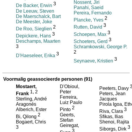
Nossent, Jiri
3
De Backer, Erwin
Panahi, Saeid
De Leeuw, Steven
Pereira, Fernando
De Maerschalck, Bart
2
Plancke, Yves
De Meester, Joke
3
2
Rutten, David
De Roo, Sieglien
3
3
Schoepen, Max
Depickere, Hans
3
Deschamps, Maarten
Schoeters, Gerd
3
Schramkowski, George P.
2
3
D'Haeseleer, Erika
3
Seynaeve, Kristien
Voormalig geassocieerde personen
(91)
Mostaert,
D'Obioul,
Peeters, Davy
1
,
2
Peter
Frank
Peters, Jean
Ferreira,
Sterling, André
Jacques
Luiz Paulo
Aragonés
Pirola Igoa, Eth
2
Alberich, Ester
Pinto
3
Riva, Clara
2
Geerts,
Bi, Qilong
Sfikas, Ilias
Stefan
Bogaert, Chris
Shenoi, Rajita
Geiregat,
3
3
Siborgs, Dirk
3