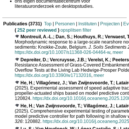
ons eigen documentatiecentrum voor
literatuuronderzoek en desktopstudies.
Publicaties
(3731)
Top
|
Personen
|
Instituten
|
Projecten
|
Ev
(
252 peer reviewed
)
opsplitsen
filter
Montreuil, A.-L.; Dan, S.; Houthuys, R.; Verwaest, T
Morphodynamic response to a large-scale nearshore nou
sediments: Knokke-Zoute, Belgium.
J. Soils Sediments 
https://dx.doi.org/10.1007/s11368-026-04464-w
,
meer
Depreiter, D.; Vercruysse, J.B.; Verelst, K.; Peeters
Resistance Assessment of Grass-Covered Embankments: 
Overflow Tests at the Living Lab Hedwige-Prosper Pold
https://dx.doi.org/10.3390/w17132016
,
meer
He, H.; Villagómez, J.; Van Zwijnsvoorde, T.; Lataire
(2025). Experimental assessment of speed adaptive track
propeller-actuated ships based on model predictive cont
120824.
https://dx.doi.org/10.1016/j.oceaneng.2025.12
He, H.; Van Zwijnsvoorde, T.; Villagómez, J.; Lataire
(2025). Comprehensive experimental testing of parameter
model predictive controller for path following in shallow 
326
: 120882.
https://dx.doi.org/10.1016/j.oceaneng.20
Lu, S.; Van Hoydonck, W.; López Castaño, S.; Latair