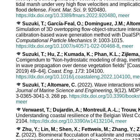
tidal marsh under very high flow velocities and implicati
flood defense.
Front. Mar. Sci. 9
: 920480.
https://dx.doi.org/10.3389/fmars.2022.920480
,
meer
Suzuki, T.; García-Feal, O.; Dominguez, J.M.; Altom
Simulation of 3D overtopping flow-object-structure intera
calibration-based wave generation method with Dual
Computational Particle Mechanics 9
: 1003-1015.
https://dx.doi.org/10.1007/s40571-022-00468-8
,
meer
Suzuki, T.; Hu, Z.; Kumada, K.; Phan, K.L.; Zijlema,
Corrigendum to “Non-hydrostatic modeling of drag, inert
in wave propagation over dense vegetation fields” [Coas
2019) 49–64].
Coast. Eng. 173
: 104100.
https://dx.doi.org/10.1016/j.coastaleng.2022.104100
,
me
Suzuki, T.; Altomare, C.
(2022). Wave interactions wit
Journal of Marine Science and Engineering
, 9(12). MDP
3-0365-3041-3. 268 pp.
https://dx.doi.org/10.3390/boo
meer
Verwaest, T.; Dujardin, A.; Montreuil, A.-L.; Trouw, 
Understanding coastal resilience of the Belgian West C
2104.
https://dx.doi.org/10.3390/w14132104
,
meer
Zhu, Y.; Lin, M.; Shen, X.; Fettweis, M.; Zhang, Y.; Z
Z.
(2022). Biomineral flocculation of kaolinite and microa