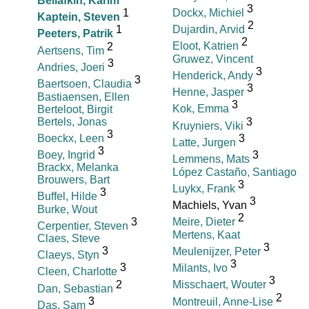
Bellafkih, Karim
3
1
Dockx, Michiel
Kaptein, Steven
2
1
Dujardin, Arvid
Peeters, Patrik
2
2
Eloot, Katrien
Aertsens, Tim
Gruwez, Vincent
3
Andries, Joeri
3
Henderick, Andy
3
Baertsoen, Claudia
3
Henne, Jasper
Bastiaensen, Ellen
3
Berteloot, Birgit
Kok, Emma
Bertels, Jonas
3
Kruyniers, Viki
3
Boeckx, Leen
3
Latte, Jurgen
3
Boey, Ingrid
3
Lemmens, Mats
Brackx, Melanka
López Castaño, Santiago
Brouwers, Bart
3
Luykx, Frank
3
Buffel, Hilde
3
Machiels, Yvan
Burke, Wout
2
3
Meire, Dieter
Cerpentier, Steven
Mertens, Kaat
Claes, Steve
3
3
Meulenijzer, Peter
Claeys, Styn
3
3
Milants, Ivo
Cleen, Charlotte
3
2
Misschaert, Wouter
Dan, Sebastian
2
3
Montreuil, Anne-Lise
Das, Sam