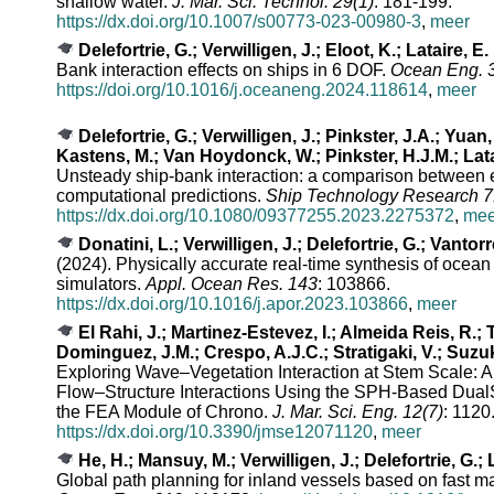
shallow water.
J. Mar. Sci. Technol. 29(1)
: 181-199.
https://dx.doi.org/10.1007/s00773-023-00980-3
,
meer
Delefortrie, G.; Verwilligen, J.; Eloot, K.; Lataire, E.
Bank interaction effects on ships in 6 DOF.
Ocean Eng. 3
https://doi.org/10.1016/j.oceaneng.2024.118614
,
meer
Delefortrie, G.; Verwilligen, J.; Pinkster, J.A.; Yuan,
Kastens, M.; Van Hoydonck, W.; Pinkster, H.J.M.; Lata
Unsteady ship-bank interaction: a comparison between 
computational predictions.
Ship Technology Research 7
https://dx.doi.org/10.1080/09377255.2023.2275372
,
mee
Donatini, L.; Verwilligen, J.; Delefortrie, G.; Vantorr
(2024). Physically accurate real-time synthesis of ocean
simulators.
Appl. Ocean Res. 143
: 103866.
https://dx.doi.org/10.1016/j.apor.2023.103866
,
meer
El Rahi, J.; Martinez-Estevez, I.; Almeida Reis, R.; T
Dominguez, J.M.; Crespo, A.J.C.; Stratigaki, V.; Suzuki
Exploring Wave–Vegetation Interaction at Stem Scale: A
Flow–Structure Interactions Using the SPH-Based Dua
the FEA Module of Chrono.
J. Mar. Sci. Eng. 12(7)
: 1120
https://dx.doi.org/10.3390/jmse12071120
,
meer
He, H.; Mansuy, M.; Verwilligen, J.; Delefortrie, G.; 
Global path planning for inland vessels based on fast m