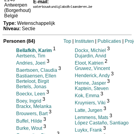
E-mail:
Antwerpen
(Borgerhout)
België
Type:
Wetenschappelijk
Niveau:
Sectie
Personen
(84)
Top
|
Instituten
|
Publicaties
|
Proj
1
3
Bellafkih, Karim
Dockx, Michiel
Aertsens, Tim
Dujardin, Arvid
3
2
Andries, Joeri
Eloot, Katrien
3
Gruwez, Vincent
Baertsoen, Claudia
3
Bastiaensen, Ellen
Henderick, Andy
Berteloot, Birgit
3
Henne, Jasper
Bertels, Jonas
Kaptein, Steven
3
Boeckx, Leen
3
Kok, Emma
3
Boey, Ingrid
3
Kruyniers, Viki
Brackx, Melanka
3
Latte, Jurgen
3
Brouwers, Bart
3
Lemmens, Mats
3
Buffel, Hilde
López Castaño, Santiago
3
Burke, Wout
3
Luykx, Frank
3