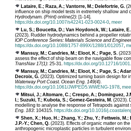
Lataire, E.; Raza, A.; Vantorre, M.; Delefortrie, G.
(2
influence on ship model tests in extremely shallow and 
Hydrodynam. (Print) online(2)
: [1-14].
https://dx.doi.org/10.1007/s42241-023-0024-0
,
meer
Lu, S.; Boucetta, D.; Van Hoydonck, W.; Lataire, E.;
(2023). Rudder hydrodynamics behind a propeller rotati
IOP Conference Series: Materials Science and Enginee
https://dx.doi.org/10.1088/1757-899X/1288/1/012057
,
m
Mansuy, M.; Candries, M.; Eloot, K.; Page, S.
(2023)
assess the effect of ship beam on the navigable flow cond
TransNav 17(1)
: 25-31.
https://dx.doi.org/10.12716/1001
Mansuy, M.; Candries, M.; Eloot, K.; Page, S.; Adam
Decroix, G.
(2023). Optimized turning basin design for 
Waterway Port Coast. Ocean Eng. 149(4)
.
https://dx.doi.org/10.1061/JWPED5.WWENG-1978
,
mee
Mitsui, J.; Altomare, C.; Crespo, A.; Dominguez, J.
I.; Suzuki, T.; Kubota, S.; Gomez-Gesteira, M.
(2023). 
modelling to analyse the response of Tetrapods against 
Eng. 183
: 104315.
https://dx.doi.org/10.1016/j.coastal
Shen, X.; Huo, H.; Zhang, Y.; Zhu, Y.; Fettweis, M.; 
J.P.-Y.; Chen, Q.
(2023). Effects of organic matter on the
anthropogenic microplastic particles in turbulent enviro