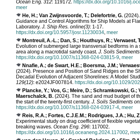
Ocean Eng. 312
: 119172.
https://dx.doi.org/10.1016/j.
meer
He, H.; Van Zwijnsvoorde, T.; Delefortrie, G.
(2024).
Guidance and Control Algorithms for Ship Models at Fla
Laboratory.
J. Ship Res. online(3)
: 1-17.
https://dx.doi.org/10.5957/josr.11230034
,
meer
Montreuil, A.-L.; Dan, S.; Houthuys, R.; Verwaest, 
Evolution of submerged large transversal bedforms in a
area along a macrotidal sandy coast.
J. Soils Sediments
https://dx.doi.org/10.1007/s11368-024-03815-9
,
meer
Nnafie, A.; de Swart, H.E.; Boersma, J.M.; Verwaest,
(2024). Presence and Position of Sand Ridges on the Sh
Decadal Evolution of Adjacent Shorelines: A Model Stu
129(12)
: e2024JF007814.
https://dx.doi.org/10.1029/20
Plancke, Y.; Vos, G.; Meire, D.; Schramkowski, G.; 
Maerschalck, B.
(2024). The sand and mud budget of t
the start of the twenty-first century.
J. Soils Sediments on
https://dx.doi.org/10.1007/s11368-024-03917-4
,
meer
Reis, R.A.; Fortes, C.J.E.M.; Rodrigues, J.A.; Hu, Z.
Experimental study on drag coefficient of flexible vegeta
breaking waves.
Ocean Eng. 296
: 117002.
https://dx.doi.org/10.1016/j.oceaneng.2024.117002
,
mee