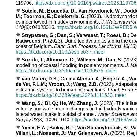
119706.
https://dx.doi.org/10.1016/j.watres.2023.119706
Sotelo, M.; Boucetta, D.; Van Hoydonck, W.; Doddu
M.; Toorman, E.; Delefortrie, G.
(2023). Hydrodynamic f
cylinder towed in muddy environments.
J. Waterway Por
149(6)
: 04023016.
https://dx.doi.org/10.1061/JWPED
Strypsteen, G.; Dan, S.; Verwaest, T.; Roest, B.; De
Rauwoens, P.
(2023). Dune toe dynamics along the urb
coast of Belgium.
Earth Surf. Process. Landforms 48(13)
https://dx.doi.org/10.1002/esp.5637
,
meer
Suzuki, T.; Altomare, C.; Willems, M.; Dan, S.
(2023)
modelling of coastal flooding in port environments.
J. Ma
https://dx.doi.org/10.3390/jmse11030575
,
meer
van Maren, D.S.; Colina Alonso, A.; Engels, A.; V
de Vet, P.L.M.; Vroom, J.; Wang, Z.B.
(2023). Adaptatio
estuarine systems to human interventions.
Front. Earth S
https://dx.doi.org/10.3389/feart.2023.1111530
,
meer
Wang, S.; Bi, Q.; He, W.; Zhang, J.
(2023). The influ
velocity and water depth changes on the hydrodynamic ch
lateral water intake in a tidal channel.
Water Science an
Supply 23(3)
: 1026-1040.
https://dx.doi.org/10.2166/ws
Yimer, E.A.; Bailey, R.T.; Van Schaeybroeck, B.; Va
Villani, L.; Nossent, J.; Van Griensven, A.
(2023). Regi