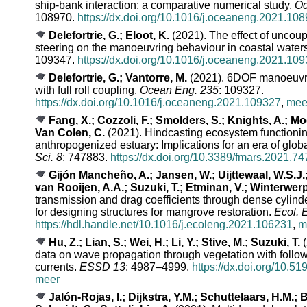
ship-bank interaction: a comparative numerical study.
Oc
108970.
https://dx.doi.org/10.1016/j.oceaneng.2021.10
Delefortrie, G.; Eloot, K.
(2021). The effect of uncou
steering on the manoeuvring behaviour in coastal water
109347.
https://dx.doi.org/10.1016/j.oceaneng.2021.10
Delefortrie, G.; Vantorre, M.
(2021). 6DOF manoeuvr
with full roll coupling.
Ocean Eng. 235
: 109327.
https://dx.doi.org/10.1016/j.oceaneng.2021.109327
,
mee
Fang, X.; Cozzoli, F.; Smolders, S.; Knights, A.; Moe
Van Colen, C.
(2021). Hindcasting ecosystem functioni
anthropogenized estuary: Implications for an era of glo
Sci. 8
: 747883.
https://dx.doi.org/10.3389/fmars.2021.7
Gijón Mancheño, A.; Jansen, W.; Uijttewaal, W.S.J.;
van Rooijen, A.A.; Suzuki, T.; Etminan, V.; Winterwerp
transmission and drag coefficients through dense cylinde
for designing structures for mangrove restoration.
Ecol. 
https://hdl.handle.net/10.1016/j.ecoleng.2021.106231
,
m
Hu, Z.; Lian, S.; Wei, H.; Li, Y.; Stive, M.; Suzuki, T.
(
data on wave propagation through vegetation with foll
currents.
ESSD 13
: 4987–4999.
https://dx.doi.org/10.5
meer
Jalón-Rojas, I.; Dijkstra, Y.M.; Schuttelaars, H.M.; 