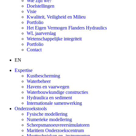
Wie zijn we?
Doelstellingen
Visie
Kwaliteit, Veiligheid en Milieu
Portfolio
Het Eigen Vermogen Flanders Hydraulics
WL jaarverslag
Wetenschappelijke integriteit
Portfolio
Contact
EN
Expertise
Kustbescherming
Waterbeheer
Havens en vaarwegen
Waterbouwkundige constructies
Hydraulica en sediment
Internationale samenwerking
Onderzoekstools
Fysische modellering
Numerieke modellering
Scheepsmanoeuvreersimulatoren
Maritiem Onderzoekscentrum
Meettechnieken en -instrumenten