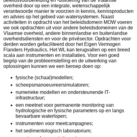
beleidsvoorbereiding en -uitvoering van de Vlaamse
overheid door op een integrale, wetenschappelijk
verantwoorde manier te voorzien in kennis, kennisproducten
en advies op het gebied van watersystemen. Naast
activiteiten in opdracht van het beleidsdomein MOW voeren
we ook opdrachten uit voor andere beleidsdomeinen van de
Vlaamse overheid, andere binnenlandse en buitenlandse
overheidsdiensten en voor de privésector. Opdrachten voor
derden worden gefaciliteerd door het Eigen Vermogen
Flanders Hydraulics. Het WL kan terugvallen op een breed
scala aan instrumenten en installaties. Voor een goed
begrip van de probleemstelling en de uitwerking van
oplossingen kunnen we een beroep doen op:
fysische (schaal)modellen;
scheepsmanoeuvreersimulatoren;
numerieke modellen en ondersteunende IT-
infrastructuur;
een meetnet voor permanente monitoring van
hydrologische en fysische parameters op en langs
bevaarbare waterlopen;
instrumenten voor meetcampagnes;
het sedimentologisch laboratorium;