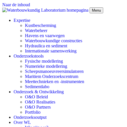
Naar de inhoud
Menu
Expertise
Kustbescherming
Waterbeheer
Havens en vaarwegen
Waterbouwkundige constructies
Hydraulica en sediment
Internationale samenwerking
Onderzoekstools
Fysische modellering
Numerieke modellering
Scheepsmanoeuvreersimulatoren
Maritiem Onderzoekscentrum
Meettechnieken en -instrumenten
Sedimentlabo
Onderzoek & Ontwikkeling
O&O Beleid
O&O Realisaties
O&O Partners
Portfolio
Onderzoeksoutput
Over WL