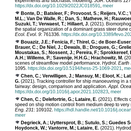
experiments and stochastic modeling.
JGR: Oceans 127
https://dx.doi.org/10.1029/2022JC018591
,
meer
Bonte, D.; Batsleer, F.; Provoost, S.; Reijers, V.C
M.L.; Van De Walle, R.; Dan, S.; Matheve, H.; Rauwoen
Suzuki, T.; Verwaest, T.; Hillaert, J.
(2021). Biomorphog
the spatial organization of a dominant grass steer dun
Ecol. Evol. 9
: 761336.
https://dx.doi.org/10.3389/fevo.2
Bouaziz, J.E.; Fenicia, F.; Thirel, G.; de Boer-Euser, 
Brauer, C.; De Niel, J.; Dewals, B.; Drogues, G.; Grelie
Moustakas, S.; Nossent, J.; Pereira, F.; Sprokkereef, 
A.H.; Willems, P.; Savenije, H.H.G.; Hrachowitz, M.
(20
scenes of streamflow model performance.
Hydrol. Earth 
1095.
https://dx.doi.org/10.5194/hess-25-1069-2021
,
me
Chen, C.; Verwilligen, J.; Mansuy, M.; Eloot, K.; Lata
G.
(2021). Tracking controller for ship manoeuvring in a 
fairway: design, comparison and application.
Appl. Ocea
https://dx.doi.org/10.1016/j.apor.2021.102823
,
meer
Chen, C.; Delefortrie, G.; Lataire, E.
(2021). Effects 
speed on ship motion control from medium deep to very
Eng. 231
: 109102.
https://hdl.handle.net/10.1016/j.oc
meer
Degrieck, A.; Uyttersprot, B.; Sutulo, S.; Guedes S
Hoydonck, W.; Vantorre, M.; Lataire, E.
(2021). Hydrod