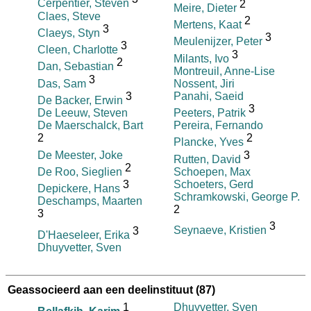
Cerpentier, Steven
2
Meire, Dieter
Claes, Steve
2
Mertens, Kaat
3
Claeys, Styn
3
Meulenijzer, Peter
3
Cleen, Charlotte
3
Milants, Ivo
2
Dan, Sebastian
Montreuil, Anne-Lise
3
Das, Sam
Nossent, Jiri
3
Panahi, Saeid
De Backer, Erwin
3
De Leeuw, Steven
Peeters, Patrik
De Maerschalck, Bart
Pereira, Fernando
2
2
Plancke, Yves
De Meester, Joke
3
Rutten, David
2
De Roo, Sieglien
Schoepen, Max
3
Schoeters, Gerd
Depickere, Hans
Schramkowski, George P.
Deschamps, Maarten
2
3
3
3
Seynaeve, Kristien
D'Haeseleer, Erika
Dhuyvetter, Sven
Geassocieerd aan een deelinstituut
(87)
1
Dhuyvetter, Sven