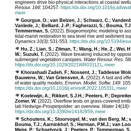
engineers drive bio-physical interactions at coastal wet
Resour. 166
: 104257.
https://dx.doi.org/10.1016/j.advw
meer
Gourgue, O.; van Belzen, J.; Schwarz, C.; Vanden
Vanlede, J.; Belliard, J.-P.; Fagherazzi, S.; Bouma, T.J
Temmerman, S.
(2022). Biogeomorphic modeling to asse
tidal-marsh restoration to sea level rise and sediment su
Dynamics 10(3)
: 531-553.
https://dx.doi.org/10.5194/es
Hu, Z.; Lian, S.; Zitman, T.; Wang, H.; He, Z.; Wei, H.
W.; Suzuki, T.
(2022). Wave breaking induced by opposin
submerged vegetation canopies.
Water Resour. Res. 58
https://dx.doi.org/10.1029/2021WR031121
,
meer
Khorashadi Zadeh, F.; Nossent, J.; Taddesse Wold
Bauwens, W.; Van Griensven, A.
(2022). A fast and eff
of water quality models.
Environ. Model. Softw. 149
: 105
https://dx.doi.org/10.1016/j.envsoft.2022.105331
,
meer
Koelewijn, A.; Rikkert, S.J.H.; Peeters, P.; Depreit
Zomer, W.
(2022). Overflow tests on grass-covered emba
lab Hedwige-Prosperpolder: an overview.
Water 14(18)
:
https://dx.doi.org/10.3390/w14182859
,
meer
Schoutens, K.; Stoorvogel, M.; van den Berg, M.; 
Bouma, T.J.; Aarninkhof, S.; Herman, P.M.J.; van Lo
Meire, P.; Schoelynck, J.; Peeters, P.; Temmerman, S.