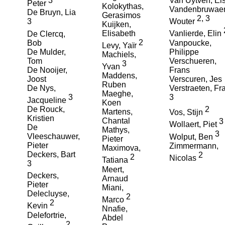
3
Van Uytven, El
Peter
Kolokythas,
Vandenbruwae
De Bruyn, Lia
Gerasimos
2
,
3
3
Wouter
Kuijken,
Elisabeth
De Clercq,
Vanlierde, Elin
2
Bob
Vanpoucke,
Levy, Yaïr
De Mulder,
Philippe
Machiels,
Tom
Verschueren,
3
Yvan
De Nooijer,
Frans
Maddens,
Joost
Verscuren, Jes
Ruben
De Nys,
Verstraeten, Fr
Maeghe,
3
3
Jacqueline
Koen
De Rouck,
2
Martens,
Vos, Stijn
Kristien
Chantal
3
Wollaert, Piet
De
Mathys,
3
Vleeschauwer,
Wolput, Ben
Pieter
Pieter
Zimmermann,
Maximova,
Deckers, Bart
2
2
Nicolas
Tatiana
3
Meert,
Deckers,
Arnaud
Pieter
Miani,
Delecluyse,
2
Marco
2
Kevin
Nnafie,
Delefortrie,
Abdel
2