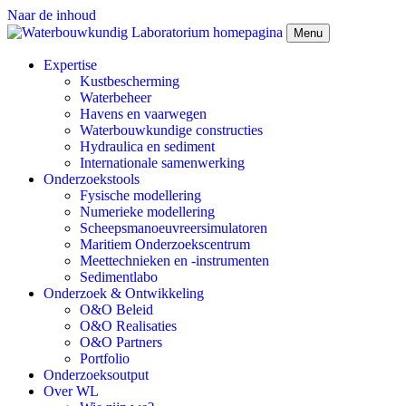
Naar de inhoud
Menu
Expertise
Kustbescherming
Waterbeheer
Havens en vaarwegen
Waterbouwkundige constructies
Hydraulica en sediment
Internationale samenwerking
Onderzoekstools
Fysische modellering
Numerieke modellering
Scheepsmanoeuvreersimulatoren
Maritiem Onderzoekscentrum
Meettechnieken en -instrumenten
Sedimentlabo
Onderzoek & Ontwikkeling
O&O Beleid
O&O Realisaties
O&O Partners
Portfolio
Onderzoeksoutput
Over WL