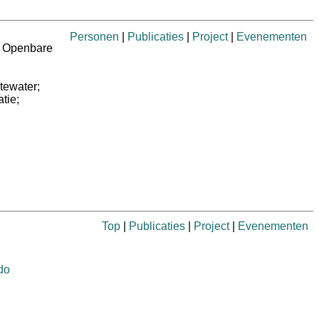
Personen
|
Publicaties
|
Project
|
Evenementen
n Openbare
tewater;
tie;
Top
|
Publicaties
|
Project
|
Evenementen
do