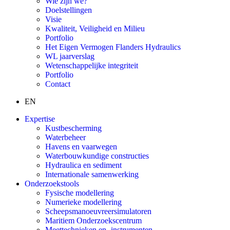
Wie zijn we?
Doelstellingen
Visie
Kwaliteit, Veiligheid en Milieu
Portfolio
Het Eigen Vermogen Flanders Hydraulics
WL jaarverslag
Wetenschappelijke integriteit
Portfolio
Contact
EN
Expertise
Kustbescherming
Waterbeheer
Havens en vaarwegen
Waterbouwkundige constructies
Hydraulica en sediment
Internationale samenwerking
Onderzoekstools
Fysische modellering
Numerieke modellering
Scheepsmanoeuvreersimulatoren
Maritiem Onderzoekscentrum
Meettechnieken en -instrumenten