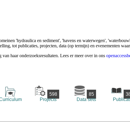
omeinen 'hydraulica en sediment', 'havens en waterwegen', 'waterbouwk
ling, tot publicaties, projecten, data (op termijn) en evenementen waa
g van haar onderzoeksresultaten. Lees er meer over in ons
openaccessbe
598
85
3
Curriculum
Projects
Data sets
Publicat