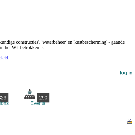
undige constructies', 'waterbeheer' en 'kustbescherming' - gaande
rin het WL betrokken is.
leid
.
log in
823
290
ions
Events