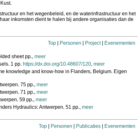
en Kust.
ructuur en het wegenbeleid, en de waterinfrastructuur en het
haar inkomsten dient te halen bij andere organisaties dan de
Top
|
Personen
|
Project
|
Evenementen
lded sheet pp.,
meer
els. 1 pp.
https://dx.doi.org/10.48607/120
,
meer
itime knowledge and know-how in Flanders, Belgium. Eigen
twerpen. 75 pp.,
meer
twerpen. 71 pp.,
meer
twerpen. 59 pp.,
meer
ders Hydraulics: Antwerpen. 51 pp.,
meer
Top
|
Personen
|
Publicaties
|
Evenementen