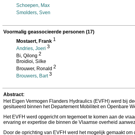
Schoepen, Max
Smolders, Sven
Voormalig geassocieerde personen
(17)
1
Mostaert, Frank
3
Andries, Joeri
2
Bi, Qilong
Broidioi, Silke
2
Brouwer, Ronald
3
Brouwers, Bart
Abstract:
Het Eigen Vermogen Flanders Hydraulics (EVFH) werd bij decr
gesitueerd binnen het Departement Mobiliteit en Openbare
Het EVFH werd opgericht om tegemoet te komen aan de vraag v
ervaring er expertise die binnen de Vlaamse overheid aanwe
Door de oprichting van EVFH werd het mogelijk gemaakt om d