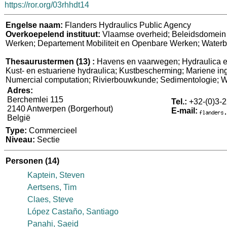
https://ror.org/03rhhdt14
Engelse naam:
Flanders Hydraulics Public Agency
Overkoepelend instituut:
Vlaamse overheid; Beleidsdomein M
Werken; Departement Mobiliteit en Openbare Werken; Wate
Thesaurustermen
(13)
:
Havens en vaarwegen; Hydraulica en
Kust- en estuariene hydraulica; Kustbescherming; Mariene ing
Numercial computation; Rivierbouwkunde; Sedimentologie; W
Adres:
Berchemlei 115
Tel.:
+32-(0)3-2
2140 Antwerpen (Borgerhout)
E-mail:
België
Type:
Commercieel
Niveau:
Sectie
Personen
(14)
Kaptein, Steven
Aertsens, Tim
Claes, Steve
López Castaño, Santiago
Panahi, Saeid