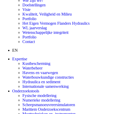
Wie zijn we?
Doelstellingen
Visie
Kwaliteit, Veiligheid en Milieu
Portfolio
Het Eigen Vermogen Flanders Hydraulics
WL jaarverslag
Wetenschappelijke integriteit
Portfolio
Contact
EN
Expertise
Kustbescherming
Waterbeheer
Havens en vaarwegen
Waterbouwkundige constructies
Hydraulica en sediment
Internationale samenwerking
Onderzoekstools
Fysische modellering
Numerieke modellering
Scheepsmanoeuvreersimulatoren
Maritiem Onderzoekscentrum
Meettechnieken en -instrumenten