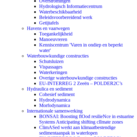
Overstromingen
Hydrologisch Informatiecentrum
Waterbeschikbaarheid
Beleidsvoorbereidend werk
Getijtafels
Havens en vaarwegen
Toegankelijkheid
Manoeuvreren
Kenniscentrum 'Varen in ondiep en beperkt
water'
Waterbouwkundige constructies
Schutsluizen
Vispassages
Waterkeringen
Overige waterbouwkundige constructies
EU-INTERREG 2 Zeeën – POLDER2C’s
Hydraulica en sediment
Cohesief sediment
Hydrodynamica
Morfodynamica
Internationale samenwerking
BONSAI: Boosting flOod resilieNce in estuarine
Systems Anticipating shifting clImate zones
ClimASed werkt aan klimaatbestendige
sedimentaanpak in waterlopen