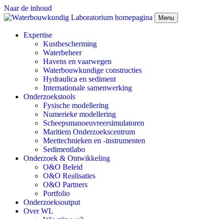
Naar de inhoud
Menu
Expertise
Kustbescherming
Waterbeheer
Havens en vaarwegen
Waterbouwkundige constructies
Hydraulica en sediment
Internationale samenwerking
Onderzoekstools
Fysische modellering
Numerieke modellering
Scheepsmanoeuvreersimulatoren
Maritiem Onderzoekscentrum
Meettechnieken en -instrumenten
Sedimentlabo
Onderzoek & Ontwikkeling
O&O Beleid
O&O Realisaties
O&O Partners
Portfolio
Onderzoeksoutput
Over WL