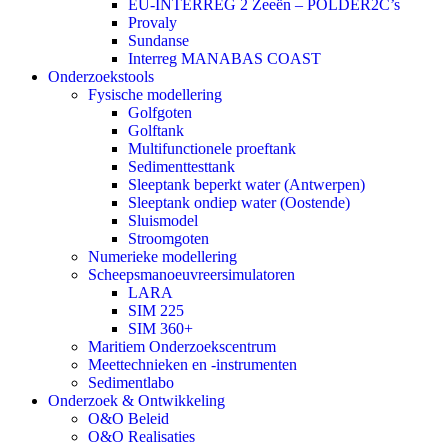
EU-INTERREG 2 Zeeën – POLDER2C’s
Provaly
Sundanse
Interreg MANABAS COAST
Onderzoekstools
Fysische modellering
Golfgoten
Golftank
Multifunctionele proeftank
Sedimenttesttank
Sleeptank beperkt water (Antwerpen)
Sleeptank ondiep water (Oostende)
Sluismodel
Stroomgoten
Numerieke modellering
Scheepsmanoeuvreersimulatoren
LARA
SIM 225
SIM 360+
Maritiem Onderzoekscentrum
Meettechnieken en -instrumenten
Sedimentlabo
Onderzoek & Ontwikkeling
O&O Beleid
O&O Realisaties