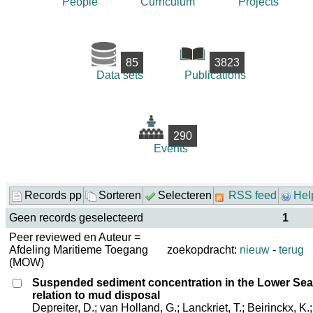
People
Curriculum
Projects
85
3823
Data sets
Publications
290
Events
Records pp
Sorteren
Selecteren
RSS feed
Hel
Geen records geselecteerd
1
Peer reviewed en Auteur =
Afdeling Maritieme Toegang
zoekopdracht:
nieuw
-
terug
(MOW)
Suspended sediment concentration in the Lower Sea 
relation to mud disposal
Depreiter, D.; van Holland, G.; Lanckriet, T.; Beirinckx, K.