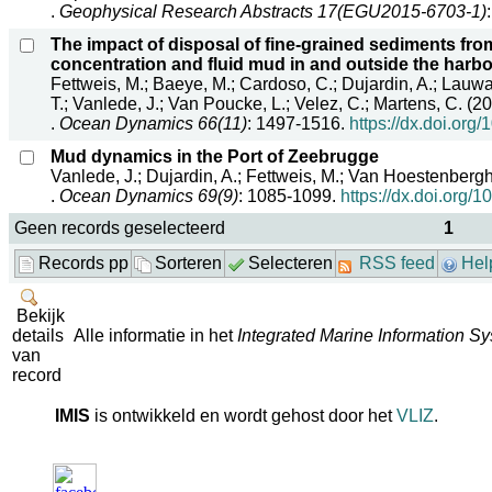
.
Geophysical Research Abstracts 17(EGU2015-6703-1)
The impact of disposal of fine-grained sediments f
concentration and fluid mud in and outside the harb
Fettweis, M.; Baeye, M.; Cardoso, C.; Dujardin, A.; Lau
T.; Vanlede, J.; Van Poucke, L.; Velez, C.; Martens, C. (2
.
Ocean Dynamics 66(11)
: 1497-1516.
https://dx.doi.or
Mud dynamics in the Port of Zeebrugge
Vanlede, J.; Dujardin, A.; Fettweis, M.; Van Hoestenbergh
.
Ocean Dynamics 69(9)
: 1085-1099.
https://dx.doi.org
Geen records geselecteerd
1
Records pp
Sorteren
Selecteren
RSS feed
Hel
Bekijk
details
Alle informatie in het
Integrated Marine Information S
van
record
IMIS
is ontwikkeld en wordt gehost door het
VLIZ
.