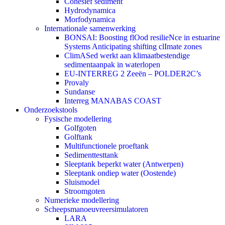
Cohesief sediment
Hydrodynamica
Morfodynamica
Internationale samenwerking
BONSAI: Boosting flOod resilieNce in estuarine
Systems Anticipating shifting clImate zones
ClimASed werkt aan klimaatbestendige
sedimentaanpak in waterlopen
EU-INTERREG 2 Zeeën – POLDER2C’s
Provaly
Sundanse
Interreg MANABAS COAST
Onderzoekstools
Fysische modellering
Golfgoten
Golftank
Multifunctionele proeftank
Sedimenttesttank
Sleeptank beperkt water (Antwerpen)
Sleeptank ondiep water (Oostende)
Sluismodel
Stroomgoten
Numerieke modellering
Scheepsmanoeuvreersimulatoren
LARA