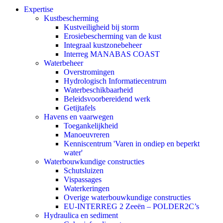
Expertise
Kustbescherming
Kustveiligheid bij storm
Erosiebescherming van de kust
Integraal kustzonebeheer
Interreg MANABAS COAST
Waterbeheer
Overstromingen
Hydrologisch Informatiecentrum
Waterbeschikbaarheid
Beleidsvoorbereidend werk
Getijtafels
Havens en vaarwegen
Toegankelijkheid
Manoeuvreren
Kenniscentrum 'Varen in ondiep en beperkt
water'
Waterbouwkundige constructies
Schutsluizen
Vispassages
Waterkeringen
Overige waterbouwkundige constructies
EU-INTERREG 2 Zeeën – POLDER2C’s
Hydraulica en sediment