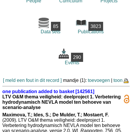
People
Curriculum
Projects
85
3823
Data sets
Publications
290
Events
[ meld een fout in dit record ]
mandje (1):
toevoegen
|
toon
one publication added to basket [142561]
LTV O&M thema veiligheid: deelproject 1. Verbetering
hydrodynamisch NEVLA model ten behoeve van
scenario-analyse
Maximova, T.; Ides, S.; De Mulder, T.; Mostaert, F.
(2009). LTV O&M thema veiligheid: deelproject 1.
Verbetering hydrodynamisch NEVLA model ten behoeve
van scenario-analyse. versie 2.0.
WL Rapporten
, 756_05.