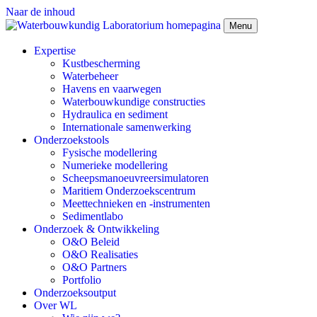
Naar de inhoud
Menu
Expertise
Kustbescherming
Waterbeheer
Havens en vaarwegen
Waterbouwkundige constructies
Hydraulica en sediment
Internationale samenwerking
Onderzoekstools
Fysische modellering
Numerieke modellering
Scheepsmanoeuvreersimulatoren
Maritiem Onderzoekscentrum
Meettechnieken en -instrumenten
Sedimentlabo
Onderzoek & Ontwikkeling
O&O Beleid
O&O Realisaties
O&O Partners
Portfolio
Onderzoeksoutput
Over WL