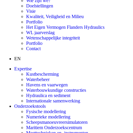
Wie zijn we?
Doelstellingen
Visie
Kwaliteit, Veiligheid en Milieu
Portfolio
Het Eigen Vermogen Flanders Hydraulics
WL jaarverslag
Wetenschappelijke integriteit
Portfolio
Contact
EN
Expertise
Kustbescherming
Waterbeheer
Havens en vaarwegen
Waterbouwkundige constructies
Hydraulica en sediment
Internationale samenwerking
Onderzoekstools
Fysische modellering
Numerieke modellering
Scheepsmanoeuvreersimulatoren
Maritiem Onderzoekscentrum
Meettechnieken en -instrumenten