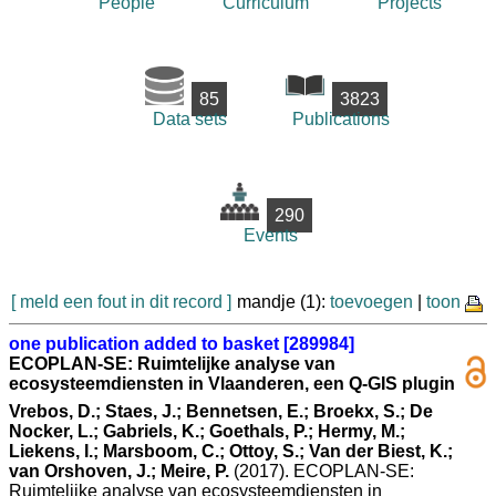
People
Curriculum
Projects
85
3823
Data sets
Publications
290
Events
[ meld een fout in dit record ]
mandje (1):
toevoegen
|
toon
one publication added to basket [289984]
ECOPLAN-SE: Ruimtelijke analyse van
ecosysteemdiensten in Vlaanderen, een Q-GIS plugin
Vrebos, D.; Staes, J.; Bennetsen, E.; Broekx, S.; De
Nocker, L.; Gabriels, K.; Goethals, P.; Hermy, M.;
Liekens, I.; Marsboom, C.; Ottoy, S.; Van der Biest, K.;
van Orshoven, J.; Meire, P.
(2017). ECOPLAN-SE:
Ruimtelijke analyse van ecosysteemdiensten in