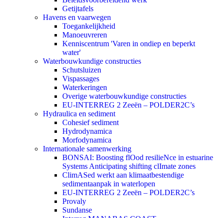
Getijtafels
Havens en vaarwegen
Toegankelijkheid
Manoeuvreren
Kenniscentrum 'Varen in ondiep en beperkt
water'
Waterbouwkundige constructies
Schutsluizen
Vispassages
Waterkeringen
Overige waterbouwkundige constructies
EU-INTERREG 2 Zeeën – POLDER2C’s
Hydraulica en sediment
Cohesief sediment
Hydrodynamica
Morfodynamica
Internationale samenwerking
BONSAI: Boosting flOod resilieNce in estuarine
Systems Anticipating shifting clImate zones
ClimASed werkt aan klimaatbestendige
sedimentaanpak in waterlopen
EU-INTERREG 2 Zeeën – POLDER2C’s
Provaly
Sundanse