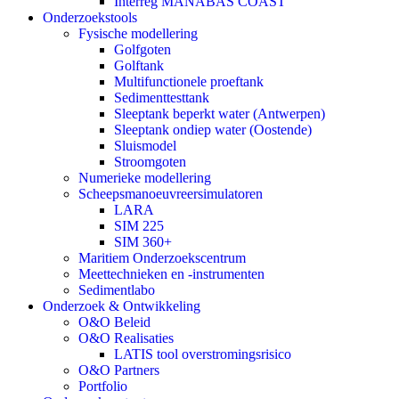
Interreg MANABAS COAST
Onderzoekstools
Fysische modellering
Golfgoten
Golftank
Multifunctionele proeftank
Sedimenttesttank
Sleeptank beperkt water (Antwerpen)
Sleeptank ondiep water (Oostende)
Sluismodel
Stroomgoten
Numerieke modellering
Scheepsmanoeuvreersimulatoren
LARA
SIM 225
SIM 360+
Maritiem Onderzoekscentrum
Meettechnieken en -instrumenten
Sedimentlabo
Onderzoek & Ontwikkeling
O&O Beleid
O&O Realisaties
LATIS tool overstromingsrisico
O&O Partners
Portfolio