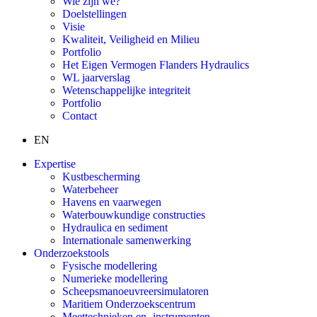
Wie zijn we?
Doelstellingen
Visie
Kwaliteit, Veiligheid en Milieu
Portfolio
Het Eigen Vermogen Flanders Hydraulics
WL jaarverslag
Wetenschappelijke integriteit
Portfolio
Contact
EN
Expertise
Kustbescherming
Waterbeheer
Havens en vaarwegen
Waterbouwkundige constructies
Hydraulica en sediment
Internationale samenwerking
Onderzoekstools
Fysische modellering
Numerieke modellering
Scheepsmanoeuvreersimulatoren
Maritiem Onderzoekscentrum
Meettechnieken en -instrumenten