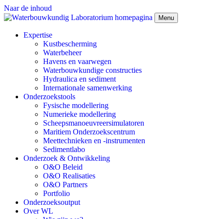
Naar de inhoud
Menu
Expertise
Kustbescherming
Waterbeheer
Havens en vaarwegen
Waterbouwkundige constructies
Hydraulica en sediment
Internationale samenwerking
Onderzoekstools
Fysische modellering
Numerieke modellering
Scheepsmanoeuvreersimulatoren
Maritiem Onderzoekscentrum
Meettechnieken en -instrumenten
Sedimentlabo
Onderzoek & Ontwikkeling
O&O Beleid
O&O Realisaties
O&O Partners
Portfolio
Onderzoeksoutput
Over WL