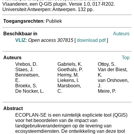
Vlaanderen, een Q-GIS plugin. Versie 1.0, 017-R202.
Universiteit Antwerpen: Antwerpen. 132 pp.
Toegangsrechten
: Publiek
Beschikbaar in
Auteurs
VLIZ
:
Open access 307815
[
download pdf
]
Auteurs
Top
Vrebos, D.
Gabriels, K.
Ottoy, S.
Staes, J.
Goethals, P.
Van der Biest,
Bennetsen,
Hermy, M.
K.
E.
Liekens, I.
van Orshoven,
Broekx, S.
Marsboom,
J.
De Nocker, L.
C.
Meire, P.
Abstract
ECOPLAN-SE is een ruimtelijk expliciete tool (QGIS)
voor het beoordelen van de impact van
landgebruikveranderingen op de levering van
ecosysteemdiensten. De ontwikkeling van deze tool