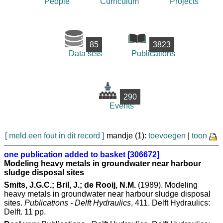
People
Curriculum
Projects
85
3823
Data sets
Publications
290
Events
[ meld een fout in dit record ]
mandje (1):
toevoegen
|
toon
one publication added to basket [306672]
Modeling heavy metals in groundwater near harbour
sludge disposal sites
Smits, J.G.C.; Bril, J.; de Rooij, N.M.
(1989). Modeling
heavy metals in groundwater near harbour sludge disposal
sites.
Publications - Delft Hydraulics
, 411. Delft Hydraulics:
Delft. 11 pp.