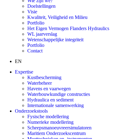
Wie zijn we?
Doelstellingen
Visie
Kwaliteit, Veiligheid en Milieu
Portfolio
Het Eigen Vermogen Flanders Hydraulics
WL jaarverslag
Wetenschappelijke integriteit
Portfolio
Contact
EN
Expertise
Kustbescherming
Waterbeheer
Havens en vaarwegen
Waterbouwkundige constructies
Hydraulica en sediment
Internationale samenwerking
Onderzoekstools
Fysische modellering
Numerieke modellering
Scheepsmanoeuvreersimulatoren
Maritiem Onderzoekscentrum
Meettechnieken en -instrumenten