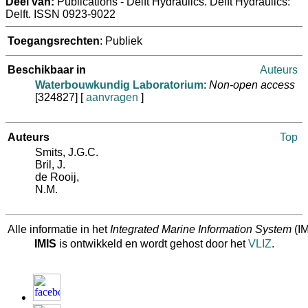
Deel van:
Publications - Delft Hydraulics. Delft Hydraulics:
Delft. ISSN 0923-9022
Toegangsrechten
: Publiek
Beschikbaar in
Auteurs
Waterbouwkundig Laboratorium
:
Non-open access
[324827]
[
aanvragen
]
Auteurs
Top
Smits, J.G.C.
Bril, J.
de Rooij,
N.M.
Alle informatie in het
Integrated Marine Information System
(IM
IMIS
is ontwikkeld en wordt gehost door het
VLIZ
.