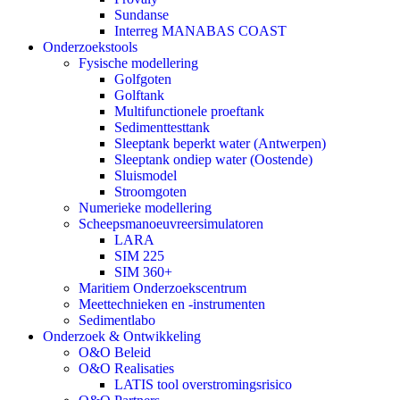
Sundanse
Interreg MANABAS COAST
Onderzoekstools
Fysische modellering
Golfgoten
Golftank
Multifunctionele proeftank
Sedimenttesttank
Sleeptank beperkt water (Antwerpen)
Sleeptank ondiep water (Oostende)
Sluismodel
Stroomgoten
Numerieke modellering
Scheepsmanoeuvreersimulatoren
LARA
SIM 225
SIM 360+
Maritiem Onderzoekscentrum
Meettechnieken en -instrumenten
Sedimentlabo
Onderzoek & Ontwikkeling
O&O Beleid
O&O Realisaties
LATIS tool overstromingsrisico