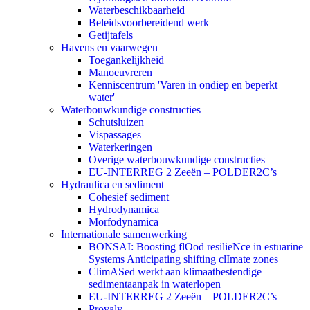
Waterbeschikbaarheid
Beleidsvoorbereidend werk
Getijtafels
Havens en vaarwegen
Toegankelijkheid
Manoeuvreren
Kenniscentrum 'Varen in ondiep en beperkt
water'
Waterbouwkundige constructies
Schutsluizen
Vispassages
Waterkeringen
Overige waterbouwkundige constructies
EU-INTERREG 2 Zeeën – POLDER2C’s
Hydraulica en sediment
Cohesief sediment
Hydrodynamica
Morfodynamica
Internationale samenwerking
BONSAI: Boosting flOod resilieNce in estuarine
Systems Anticipating shifting clImate zones
ClimASed werkt aan klimaatbestendige
sedimentaanpak in waterlopen
EU-INTERREG 2 Zeeën – POLDER2C’s
Provaly