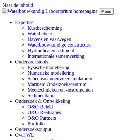
Naar de inhoud
Menu
Expertise
Kustbescherming
Waterbeheer
Havens en vaarwegen
Waterbouwkundige constructies
Hydraulica en sediment
Internationale samenwerking
Onderzoekstools
Fysische modellering
Numerieke modellering
Scheepsmanoeuvreersimulatoren
Maritiem Onderzoekscentrum
Meettechnieken en -instrumenten
Sedimentlabo
Onderzoek & Ontwikkeling
O&O Beleid
O&O Realisaties
O&O Partners
Portfolio
Onderzoeksoutput
Over WL