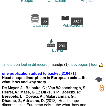
People
Curriculum
Projects
85
3823
Data sets
Publications
290
Events
[ meld een fout in dit record ]
mandje (1):
toevoegen
|
toon
one publication added to basket [310471]
Head shape dimorphism in European eels ... the
what, how and why story
De Meyer, J.; Belpaire, C.; Van Wassenbergh, S.;
Herrel, A.; Maes, G.E.; Dirks, R.P.; Boeckx, P.;
Bervoets, L.; Covaci, A.; Malarvannan, G.;
Dhaene, J.; Adriaens, D.
(2018). Head shape
dimorphism in European eels ... the what, how and