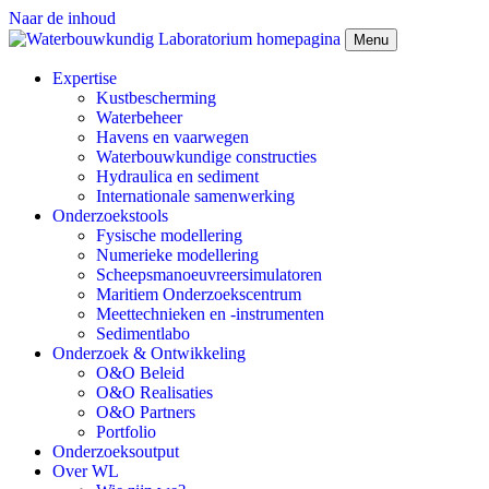
Naar de inhoud
Menu
Expertise
Kustbescherming
Waterbeheer
Havens en vaarwegen
Waterbouwkundige constructies
Hydraulica en sediment
Internationale samenwerking
Onderzoekstools
Fysische modellering
Numerieke modellering
Scheepsmanoeuvreersimulatoren
Maritiem Onderzoekscentrum
Meettechnieken en -instrumenten
Sedimentlabo
Onderzoek & Ontwikkeling
O&O Beleid
O&O Realisaties
O&O Partners
Portfolio
Onderzoeksoutput
Over WL