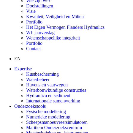
Wie zijn we?
Doelstellingen
Visie
Kwaliteit, Veiligheid en Milieu
Portfolio
Het Eigen Vermogen Flanders Hydraulics
WL jaarverslag
Wetenschappelijke integriteit
Portfolio
Contact
EN
Expertise
Kustbescherming
Waterbeheer
Havens en vaarwegen
Waterbouwkundige constructies
Hydraulica en sediment
Internationale samenwerking
Onderzoekstools
Fysische modellering
Numerieke modellering
Scheepsmanoeuvreersimulatoren
Maritiem Onderzoekscentrum
Meettechnieken en -instrumenten