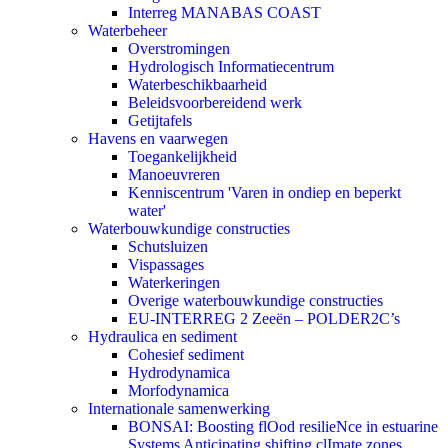
Interreg MANABAS COAST
Waterbeheer
Overstromingen
Hydrologisch Informatiecentrum
Waterbeschikbaarheid
Beleidsvoorbereidend werk
Getijtafels
Havens en vaarwegen
Toegankelijkheid
Manoeuvreren
Kenniscentrum 'Varen in ondiep en beperkt
water'
Waterbouwkundige constructies
Schutsluizen
Vispassages
Waterkeringen
Overige waterbouwkundige constructies
EU-INTERREG 2 Zeeën – POLDER2C’s
Hydraulica en sediment
Cohesief sediment
Hydrodynamica
Morfodynamica
Internationale samenwerking
BONSAI: Boosting flOod resilieNce in estuarine
Systems Anticipating shifting clImate zones