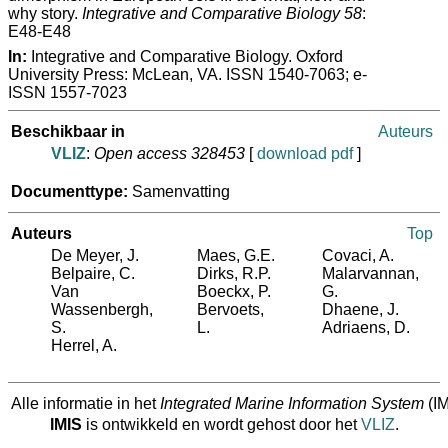
why story.
Integrative and Comparative Biology 58
:
E48-E48
In:
Integrative and Comparative Biology. Oxford
University Press: McLean, VA. ISSN 1540-7063; e-
ISSN 1557-7023
Beschikbaar in
Auteurs
VLIZ
:
Open access 328453
[
download pdf
]
Documenttype:
Samenvatting
Auteurs
Top
De Meyer, J.
Maes, G.E.
Covaci, A.
Belpaire, C.
Dirks, R.P.
Malarvannan,
Van
Boeckx, P.
G.
Wassenbergh,
Bervoets,
Dhaene, J.
S.
L.
Adriaens, D.
Herrel, A.
Alle informatie in het
Integrated Marine Information System
(IM
IMIS
is ontwikkeld en wordt gehost door het
VLIZ
.