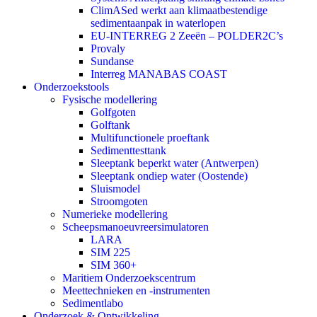
ClimASed werkt aan klimaatbestendige
sedimentaanpak in waterlopen
EU-INTERREG 2 Zeeën – POLDER2C’s
Provaly
Sundanse
Interreg MANABAS COAST
Onderzoekstools
Fysische modellering
Golfgoten
Golftank
Multifunctionele proeftank
Sedimenttesttank
Sleeptank beperkt water (Antwerpen)
Sleeptank ondiep water (Oostende)
Sluismodel
Stroomgoten
Numerieke modellering
Scheepsmanoeuvreersimulatoren
LARA
SIM 225
SIM 360+
Maritiem Onderzoekscentrum
Meettechnieken en -instrumenten
Sedimentlabo
Onderzoek & Ontwikkeling