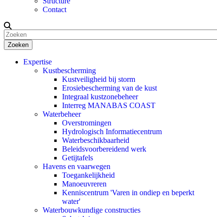
Structure
Contact
Zoeken
Expertise
Kustbescherming
Kustveiligheid bij storm
Erosiebescherming van de kust
Integraal kustzonebeheer
Interreg MANABAS COAST
Waterbeheer
Overstromingen
Hydrologisch Informatiecentrum
Waterbeschikbaarheid
Beleidsvoorbereidend werk
Getijtafels
Havens en vaarwegen
Toegankelijkheid
Manoeuvreren
Kenniscentrum 'Varen in ondiep en beperkt
water'
Waterbouwkundige constructies