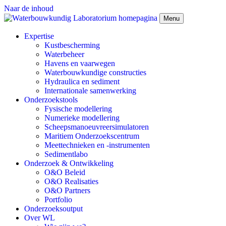
Naar de inhoud
Menu
Expertise
Kustbescherming
Waterbeheer
Havens en vaarwegen
Waterbouwkundige constructies
Hydraulica en sediment
Internationale samenwerking
Onderzoekstools
Fysische modellering
Numerieke modellering
Scheepsmanoeuvreersimulatoren
Maritiem Onderzoekscentrum
Meettechnieken en -instrumenten
Sedimentlabo
Onderzoek & Ontwikkeling
O&O Beleid
O&O Realisaties
O&O Partners
Portfolio
Onderzoeksoutput
Over WL