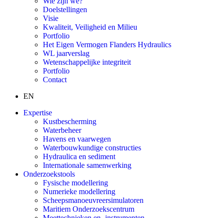
Wie zijn we?
Doelstellingen
Visie
Kwaliteit, Veiligheid en Milieu
Portfolio
Het Eigen Vermogen Flanders Hydraulics
WL jaarverslag
Wetenschappelijke integriteit
Portfolio
Contact
EN
Expertise
Kustbescherming
Waterbeheer
Havens en vaarwegen
Waterbouwkundige constructies
Hydraulica en sediment
Internationale samenwerking
Onderzoekstools
Fysische modellering
Numerieke modellering
Scheepsmanoeuvreersimulatoren
Maritiem Onderzoekscentrum
Meettechnieken en -instrumenten