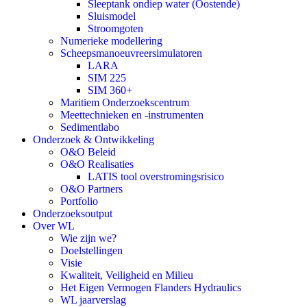
Sleeptank ondiep water (Oostende)
Sluismodel
Stroomgoten
Numerieke modellering
Scheepsmanoeuvreersimulatoren
LARA
SIM 225
SIM 360+
Maritiem Onderzoekscentrum
Meettechnieken en -instrumenten
Sedimentlabo
Onderzoek & Ontwikkeling
O&O Beleid
O&O Realisaties
LATIS tool overstromingsrisico
O&O Partners
Portfolio
Onderzoeksoutput
Over WL
Wie zijn we?
Doelstellingen
Visie
Kwaliteit, Veiligheid en Milieu
Het Eigen Vermogen Flanders Hydraulics
WL jaarverslag