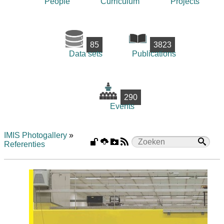
People
Curriculum
Projects
85
3823
Data sets
Publications
290
Events
IMIS Photogallery
»
Referenties