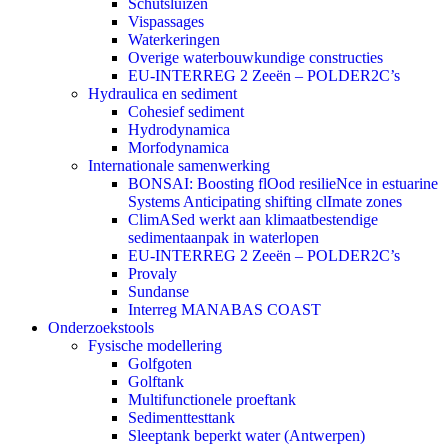
Schutsluizen
Vispassages
Waterkeringen
Overige waterbouwkundige constructies
EU-INTERREG 2 Zeeën – POLDER2C’s
Hydraulica en sediment
Cohesief sediment
Hydrodynamica
Morfodynamica
Internationale samenwerking
BONSAI: Boosting flOod resilieNce in estuarine
Systems Anticipating shifting clImate zones
ClimASed werkt aan klimaatbestendige
sedimentaanpak in waterlopen
EU-INTERREG 2 Zeeën – POLDER2C’s
Provaly
Sundanse
Interreg MANABAS COAST
Onderzoekstools
Fysische modellering
Golfgoten
Golftank
Multifunctionele proeftank
Sedimenttesttank
Sleeptank beperkt water (Antwerpen)