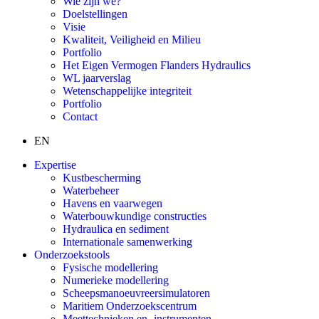
Wie zijn we?
Doelstellingen
Visie
Kwaliteit, Veiligheid en Milieu
Portfolio
Het Eigen Vermogen Flanders Hydraulics
WL jaarverslag
Wetenschappelijke integriteit
Portfolio
Contact
EN
Expertise
Kustbescherming
Waterbeheer
Havens en vaarwegen
Waterbouwkundige constructies
Hydraulica en sediment
Internationale samenwerking
Onderzoekstools
Fysische modellering
Numerieke modellering
Scheepsmanoeuvreersimulatoren
Maritiem Onderzoekscentrum
Meettechnieken en -instrumenten