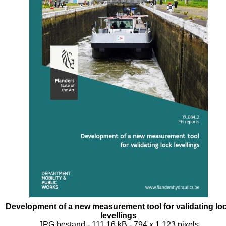
Development of a new measurement tool for validating lo
levellings
JPG bestand
- 111.16 kB
- 794 x 1 123 pixels