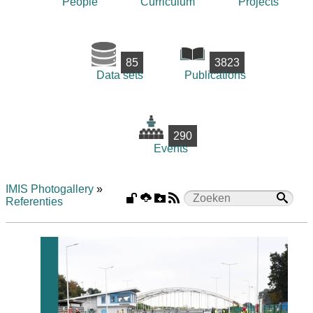
People
Curriculum
Projects
85
3823
Data sets
Publications
290
Events
IMIS Photogallery
»
Referenties