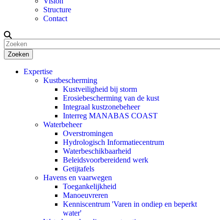
Vision
Structure
Contact
Zoeken
Expertise
Kustbescherming
Kustveiligheid bij storm
Erosiebescherming van de kust
Integraal kustzonebeheer
Interreg MANABAS COAST
Waterbeheer
Overstromingen
Hydrologisch Informatiecentrum
Waterbeschikbaarheid
Beleidsvoorbereidend werk
Getijtafels
Havens en vaarwegen
Toegankelijkheid
Manoeuvreren
Kenniscentrum 'Varen in ondiep en beperkt
water'