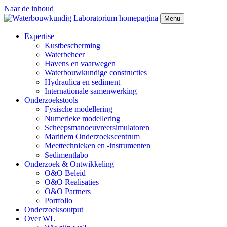
Naar de inhoud
Menu
Expertise
Kustbescherming
Waterbeheer
Havens en vaarwegen
Waterbouwkundige constructies
Hydraulica en sediment
Internationale samenwerking
Onderzoekstools
Fysische modellering
Numerieke modellering
Scheepsmanoeuvreersimulatoren
Maritiem Onderzoekscentrum
Meettechnieken en -instrumenten
Sedimentlabo
Onderzoek & Ontwikkeling
O&O Beleid
O&O Realisaties
O&O Partners
Portfolio
Onderzoeksoutput
Over WL