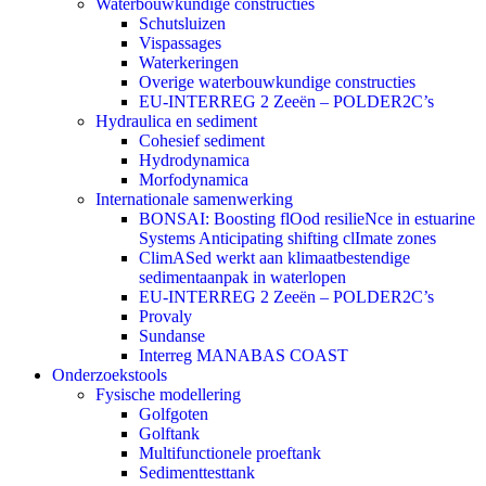
Waterbouwkundige constructies
Schutsluizen
Vispassages
Waterkeringen
Overige waterbouwkundige constructies
EU-INTERREG 2 Zeeën – POLDER2C’s
Hydraulica en sediment
Cohesief sediment
Hydrodynamica
Morfodynamica
Internationale samenwerking
BONSAI: Boosting flOod resilieNce in estuarine
Systems Anticipating shifting clImate zones
ClimASed werkt aan klimaatbestendige
sedimentaanpak in waterlopen
EU-INTERREG 2 Zeeën – POLDER2C’s
Provaly
Sundanse
Interreg MANABAS COAST
Onderzoekstools
Fysische modellering
Golfgoten
Golftank
Multifunctionele proeftank
Sedimenttesttank