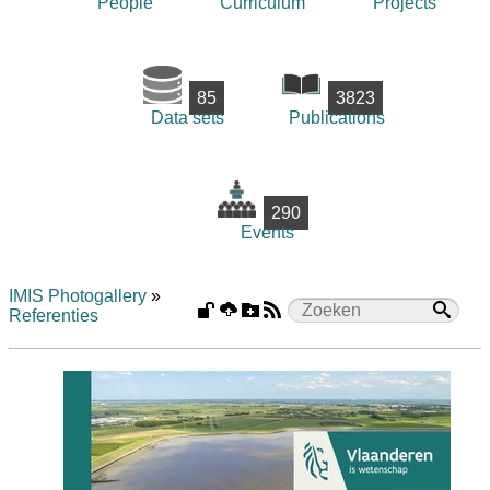
People
Curriculum
Projects
85
3823
Data sets
Publications
290
Events
IMIS Photogallery
»
Referenties