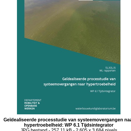
Geïdealiseerde processtudie van systeemovergangen na
hypertroebelheid: WP 6.1 Tijdsintegrator
JPG bestand
- 257.11 kB
- 2 605 x 3 684 pixels