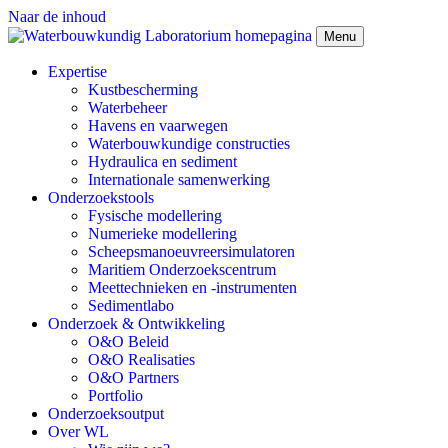
Naar de inhoud
Menu
Expertise
Kustbescherming
Waterbeheer
Havens en vaarwegen
Waterbouwkundige constructies
Hydraulica en sediment
Internationale samenwerking
Onderzoekstools
Fysische modellering
Numerieke modellering
Scheepsmanoeuvreersimulatoren
Maritiem Onderzoekscentrum
Meettechnieken en -instrumenten
Sedimentlabo
Onderzoek & Ontwikkeling
O&O Beleid
O&O Realisaties
O&O Partners
Portfolio
Onderzoeksoutput
Over WL