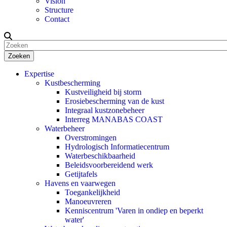
Vision
Structure
Contact
Zoeken
Expertise
Kustbescherming
Kustveiligheid bij storm
Erosiebescherming van de kust
Integraal kustzonebeheer
Interreg MANABAS COAST
Waterbeheer
Overstromingen
Hydrologisch Informatiecentrum
Waterbeschikbaarheid
Beleidsvoorbereidend werk
Getijtafels
Havens en vaarwegen
Toegankelijkheid
Manoeuvreren
Kenniscentrum 'Varen in ondiep en beperkt
water'