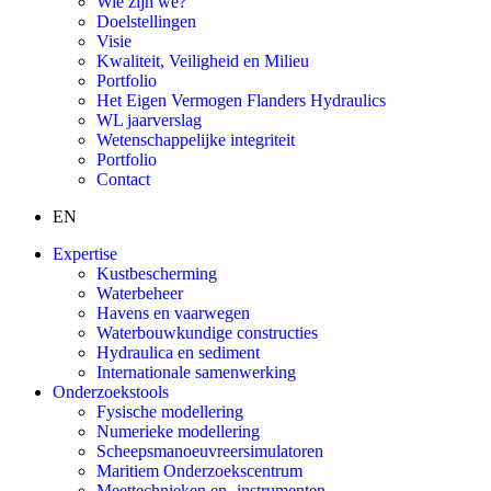
Wie zijn we?
Doelstellingen
Visie
Kwaliteit, Veiligheid en Milieu
Portfolio
Het Eigen Vermogen Flanders Hydraulics
WL jaarverslag
Wetenschappelijke integriteit
Portfolio
Contact
EN
Expertise
Kustbescherming
Waterbeheer
Havens en vaarwegen
Waterbouwkundige constructies
Hydraulica en sediment
Internationale samenwerking
Onderzoekstools
Fysische modellering
Numerieke modellering
Scheepsmanoeuvreersimulatoren
Maritiem Onderzoekscentrum
Meettechnieken en -instrumenten