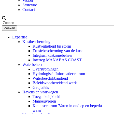
Vision
Structure
Contact
Zoeken
Expertise
Kustbescherming
Kustveiligheid bij storm
Erosiebescherming van de kust
Integraal kustzonebeheer
Interreg MANABAS COAST
Waterbeheer
Overstromingen
Hydrologisch Informatiecentrum
Waterbeschikbaarheid
Beleidsvoorbereidend werk
Getijtafels
Havens en vaarwegen
Toegankelijkheid
Manoeuvreren
Kenniscentrum 'Varen in ondiep en beperkt
water'