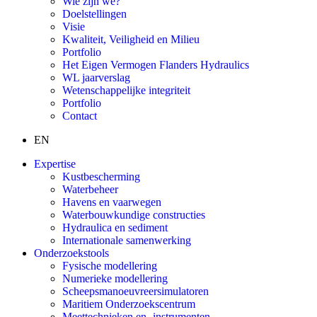
Wie zijn we?
Doelstellingen
Visie
Kwaliteit, Veiligheid en Milieu
Portfolio
Het Eigen Vermogen Flanders Hydraulics
WL jaarverslag
Wetenschappelijke integriteit
Portfolio
Contact
EN
Expertise
Kustbescherming
Waterbeheer
Havens en vaarwegen
Waterbouwkundige constructies
Hydraulica en sediment
Internationale samenwerking
Onderzoekstools
Fysische modellering
Numerieke modellering
Scheepsmanoeuvreersimulatoren
Maritiem Onderzoekscentrum
Meettechnieken en -instrumenten