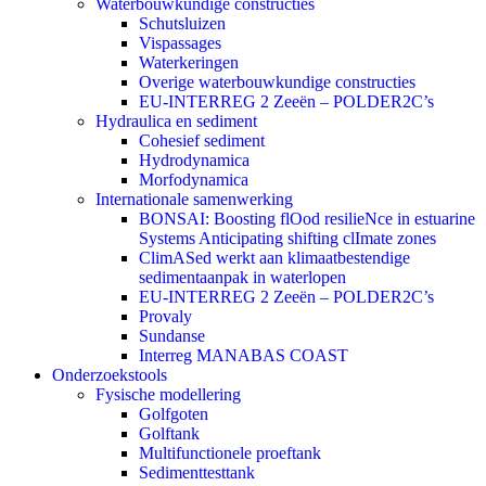
Waterbouwkundige constructies
Schutsluizen
Vispassages
Waterkeringen
Overige waterbouwkundige constructies
EU-INTERREG 2 Zeeën – POLDER2C’s
Hydraulica en sediment
Cohesief sediment
Hydrodynamica
Morfodynamica
Internationale samenwerking
BONSAI: Boosting flOod resilieNce in estuarine
Systems Anticipating shifting clImate zones
ClimASed werkt aan klimaatbestendige
sedimentaanpak in waterlopen
EU-INTERREG 2 Zeeën – POLDER2C’s
Provaly
Sundanse
Interreg MANABAS COAST
Onderzoekstools
Fysische modellering
Golfgoten
Golftank
Multifunctionele proeftank
Sedimenttesttank