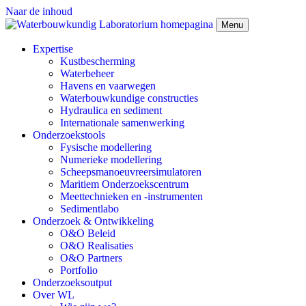
Naar de inhoud
Menu
Expertise
Kustbescherming
Waterbeheer
Havens en vaarwegen
Waterbouwkundige constructies
Hydraulica en sediment
Internationale samenwerking
Onderzoekstools
Fysische modellering
Numerieke modellering
Scheepsmanoeuvreersimulatoren
Maritiem Onderzoekscentrum
Meettechnieken en -instrumenten
Sedimentlabo
Onderzoek & Ontwikkeling
O&O Beleid
O&O Realisaties
O&O Partners
Portfolio
Onderzoeksoutput
Over WL