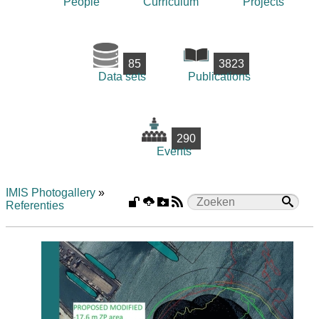
People
Curriculum
Projects
85
3823
Data sets
Publications
290
Events
IMIS Photogallery
»
Referenties