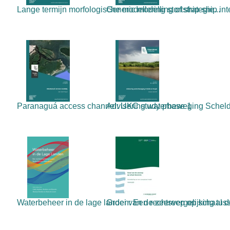
Lange termijn morfologische modellering stortstrategie...
Generic modelling of ship-ship inte
Paranaguá access channel: UKC study phase 1
Advisering waterbeweging Scheld
Waterbeheer in de lage landen: Een rechtsvergelijking tuss
Groei van de zeereep op schaal de