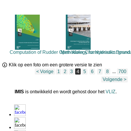
Computation of Rudder Open Water Characteristics: grand 
Methodology for Hydraulic Bounda
Klik op een foto om een grotere versie te zien
< Vorige
1
2
3
4
5
6
7
8
...
700
Volgende >
IMIS
is ontwikkeld en wordt gehost door het
VLIZ
.