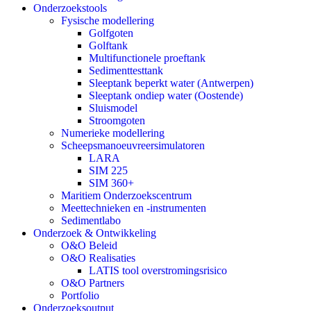
Onderzoekstools
Fysische modellering
Golfgoten
Golftank
Multifunctionele proeftank
Sedimenttesttank
Sleeptank beperkt water (Antwerpen)
Sleeptank ondiep water (Oostende)
Sluismodel
Stroomgoten
Numerieke modellering
Scheepsmanoeuvreersimulatoren
LARA
SIM 225
SIM 360+
Maritiem Onderzoekscentrum
Meettechnieken en -instrumenten
Sedimentlabo
Onderzoek & Ontwikkeling
O&O Beleid
O&O Realisaties
LATIS tool overstromingsrisico
O&O Partners
Portfolio
Onderzoeksoutput