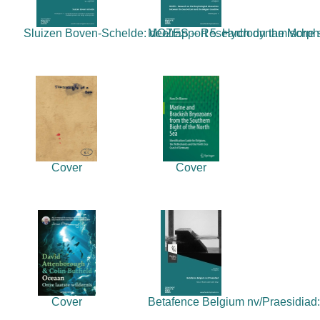
Sluizen Boven-Schelde: deelrapport 5. Hydrodynamische si
MOZES – Research on the Morpholo
Cover
Cover
Cover
Betafence Belgium nv/Praesidiad: T