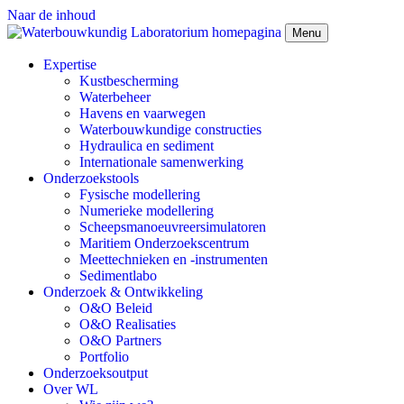
Naar de inhoud
Menu
Expertise
Kustbescherming
Waterbeheer
Havens en vaarwegen
Waterbouwkundige constructies
Hydraulica en sediment
Internationale samenwerking
Onderzoekstools
Fysische modellering
Numerieke modellering
Scheepsmanoeuvreersimulatoren
Maritiem Onderzoekscentrum
Meettechnieken en -instrumenten
Sedimentlabo
Onderzoek & Ontwikkeling
O&O Beleid
O&O Realisaties
O&O Partners
Portfolio
Onderzoeksoutput
Over WL