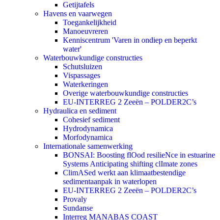
Getijtafels
Havens en vaarwegen
Toegankelijkheid
Manoeuvreren
Kenniscentrum 'Varen in ondiep en beperkt
water'
Waterbouwkundige constructies
Schutsluizen
Vispassages
Waterkeringen
Overige waterbouwkundige constructies
EU-INTERREG 2 Zeeën – POLDER2C’s
Hydraulica en sediment
Cohesief sediment
Hydrodynamica
Morfodynamica
Internationale samenwerking
BONSAI: Boosting flOod resilieNce in estuarine
Systems Anticipating shifting clImate zones
ClimASed werkt aan klimaatbestendige
sedimentaanpak in waterlopen
EU-INTERREG 2 Zeeën – POLDER2C’s
Provaly
Sundanse
Interreg MANABAS COAST