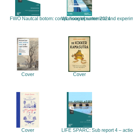
FWO Nautcal botom: comparison of numerical and experime
WL hoogtepunten 2024
Cover
Cover
Cover
LIFE SPARC: Sub report 4 – acti