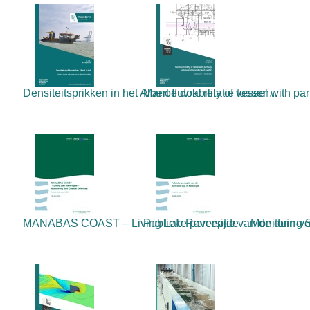
Densiteitsprikken in het Albert II dok: relatie tussen...
Manoeuvrability of vessel with par
MANABAS COAST – Living Lab Raversijde – Monitoring So
Publieke perceptie van de duin-voo