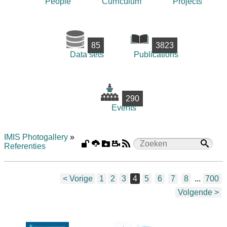
People
Curriculum
Projects
85
3823
Data sets
Publications
290
Events
IMIS Photogallery
»
Referenties
< Vorige
1
2
3
4
5
6
7
8
...
700
Volgende >