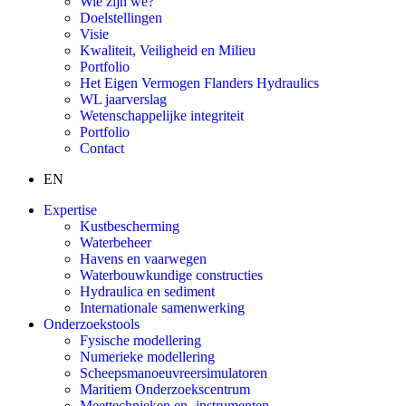
Wie zijn we?
Doelstellingen
Visie
Kwaliteit, Veiligheid en Milieu
Portfolio
Het Eigen Vermogen Flanders Hydraulics
WL jaarverslag
Wetenschappelijke integriteit
Portfolio
Contact
EN
Expertise
Kustbescherming
Waterbeheer
Havens en vaarwegen
Waterbouwkundige constructies
Hydraulica en sediment
Internationale samenwerking
Onderzoekstools
Fysische modellering
Numerieke modellering
Scheepsmanoeuvreersimulatoren
Maritiem Onderzoekscentrum
Meettechnieken en -instrumenten