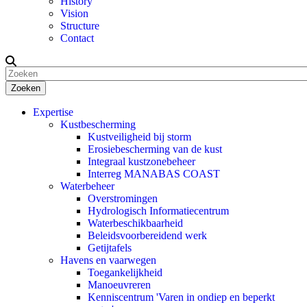
History
Vision
Structure
Contact
Zoeken
Expertise
Kustbescherming
Kustveiligheid bij storm
Erosiebescherming van de kust
Integraal kustzonebeheer
Interreg MANABAS COAST
Waterbeheer
Overstromingen
Hydrologisch Informatiecentrum
Waterbeschikbaarheid
Beleidsvoorbereidend werk
Getijtafels
Havens en vaarwegen
Toegankelijkheid
Manoeuvreren
Kenniscentrum 'Varen in ondiep en beperkt