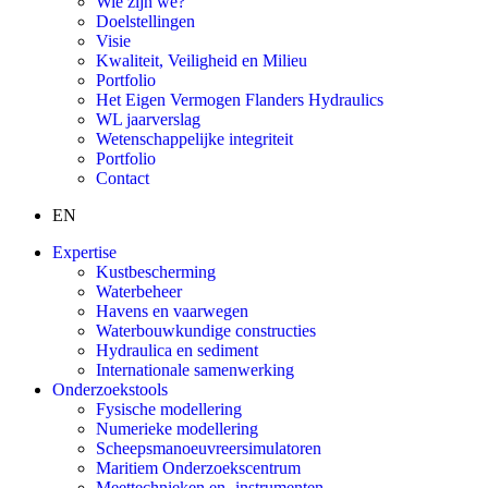
Wie zijn we?
Doelstellingen
Visie
Kwaliteit, Veiligheid en Milieu
Portfolio
Het Eigen Vermogen Flanders Hydraulics
WL jaarverslag
Wetenschappelijke integriteit
Portfolio
Contact
EN
Expertise
Kustbescherming
Waterbeheer
Havens en vaarwegen
Waterbouwkundige constructies
Hydraulica en sediment
Internationale samenwerking
Onderzoekstools
Fysische modellering
Numerieke modellering
Scheepsmanoeuvreersimulatoren
Maritiem Onderzoekscentrum
Meettechnieken en -instrumenten