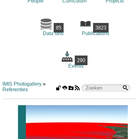
People
Curriculum
Projects
85
3823
Data sets
Publications
290
Events
IMIS Photogallery
»
Referenties