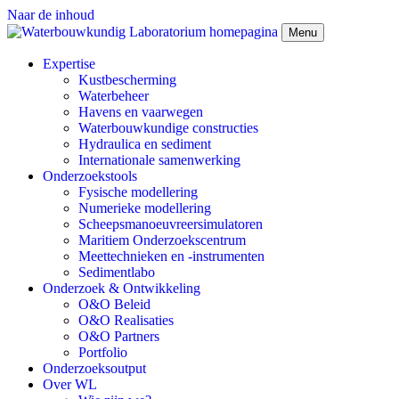
Naar de inhoud
Menu
Expertise
Kustbescherming
Waterbeheer
Havens en vaarwegen
Waterbouwkundige constructies
Hydraulica en sediment
Internationale samenwerking
Onderzoekstools
Fysische modellering
Numerieke modellering
Scheepsmanoeuvreersimulatoren
Maritiem Onderzoekscentrum
Meettechnieken en -instrumenten
Sedimentlabo
Onderzoek & Ontwikkeling
O&O Beleid
O&O Realisaties
O&O Partners
Portfolio
Onderzoeksoutput
Over WL