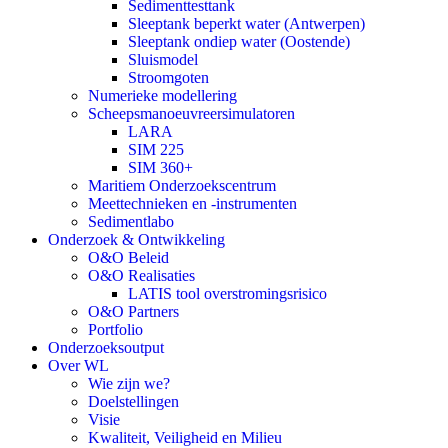
Sedimenttesttank
Sleeptank beperkt water (Antwerpen)
Sleeptank ondiep water (Oostende)
Sluismodel
Stroomgoten
Numerieke modellering
Scheepsmanoeuvreersimulatoren
LARA
SIM 225
SIM 360+
Maritiem Onderzoekscentrum
Meettechnieken en -instrumenten
Sedimentlabo
Onderzoek & Ontwikkeling
O&O Beleid
O&O Realisaties
LATIS tool overstromingsrisico
O&O Partners
Portfolio
Onderzoeksoutput
Over WL
Wie zijn we?
Doelstellingen
Visie
Kwaliteit, Veiligheid en Milieu