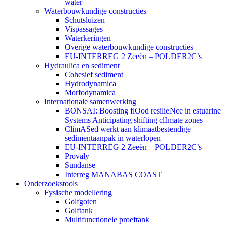
water'
Waterbouwkundige constructies
Schutsluizen
Vispassages
Waterkeringen
Overige waterbouwkundige constructies
EU-INTERREG 2 Zeeën – POLDER2C’s
Hydraulica en sediment
Cohesief sediment
Hydrodynamica
Morfodynamica
Internationale samenwerking
BONSAI: Boosting flOod resilieNce in estuarine
Systems Anticipating shifting clImate zones
ClimASed werkt aan klimaatbestendige
sedimentaanpak in waterlopen
EU-INTERREG 2 Zeeën – POLDER2C’s
Provaly
Sundanse
Interreg MANABAS COAST
Onderzoekstools
Fysische modellering
Golfgoten
Golftank
Multifunctionele proeftank