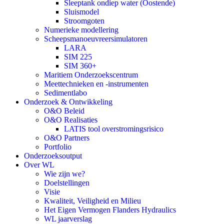
Sleeptank ondiep water (Oostende)
Sluismodel
Stroomgoten
Numerieke modellering
Scheepsmanoeuvreersimulatoren
LARA
SIM 225
SIM 360+
Maritiem Onderzoekscentrum
Meettechnieken en -instrumenten
Sedimentlabo
Onderzoek & Ontwikkeling
O&O Beleid
O&O Realisaties
LATIS tool overstromingsrisico
O&O Partners
Portfolio
Onderzoeksoutput
Over WL
Wie zijn we?
Doelstellingen
Visie
Kwaliteit, Veiligheid en Milieu
Het Eigen Vermogen Flanders Hydraulics
WL jaarverslag