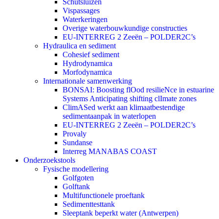
Schutsluizen
Vispassages
Waterkeringen
Overige waterbouwkundige constructies
EU-INTERREG 2 Zeeën – POLDER2C’s
Hydraulica en sediment
Cohesief sediment
Hydrodynamica
Morfodynamica
Internationale samenwerking
BONSAI: Boosting flOod resilieNce in estuarine
Systems Anticipating shifting clImate zones
ClimASed werkt aan klimaatbestendige
sedimentaanpak in waterlopen
EU-INTERREG 2 Zeeën – POLDER2C’s
Provaly
Sundanse
Interreg MANABAS COAST
Onderzoekstools
Fysische modellering
Golfgoten
Golftank
Multifunctionele proeftank
Sedimenttesttank
Sleeptank beperkt water (Antwerpen)