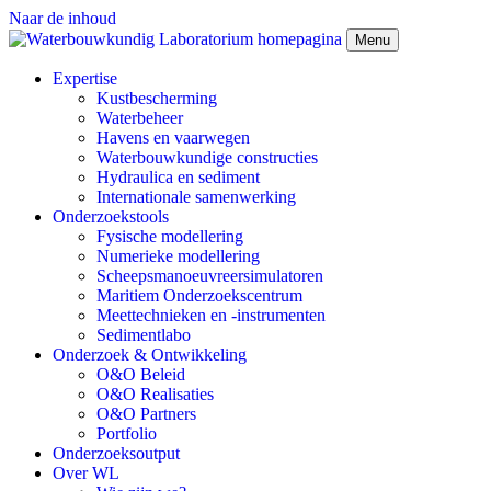
Naar de inhoud
Menu
Expertise
Kustbescherming
Waterbeheer
Havens en vaarwegen
Waterbouwkundige constructies
Hydraulica en sediment
Internationale samenwerking
Onderzoekstools
Fysische modellering
Numerieke modellering
Scheepsmanoeuvreersimulatoren
Maritiem Onderzoekscentrum
Meettechnieken en -instrumenten
Sedimentlabo
Onderzoek & Ontwikkeling
O&O Beleid
O&O Realisaties
O&O Partners
Portfolio
Onderzoeksoutput
Over WL