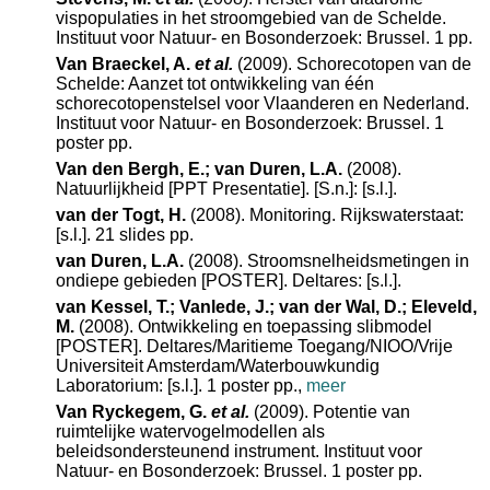
vispopulaties in het stroomgebied van de Schelde.
Instituut voor Natuur- en Bosonderzoek: Brussel. 1 pp.
Van Braeckel, A.
et al.
(2009). Schorecotopen van de
Schelde: Aanzet tot ontwikkeling van één
schorecotopenstelsel voor Vlaanderen en Nederland.
Instituut voor Natuur- en Bosonderzoek: Brussel. 1
poster pp.
Van den Bergh, E.; van Duren, L.A.
(2008).
Natuurlijkheid [PPT Presentatie]. [S.n.]: [s.l.].
van der Togt, H.
(2008). Monitoring. Rijkswaterstaat:
[s.l.]. 21 slides pp.
van Duren, L.A.
(2008). Stroomsnelheidsmetingen in
ondiepe gebieden [POSTER]. Deltares: [s.l.].
van Kessel, T.; Vanlede, J.; van der Wal, D.; Eleveld,
M.
(2008). Ontwikkeling en toepassing slibmodel
[POSTER]. Deltares/Maritieme Toegang/NIOO/Vrije
Universiteit Amsterdam/Waterbouwkundig
Laboratorium: [s.l.]. 1 poster pp.,
meer
Van Ryckegem, G.
et al.
(2009). Potentie van
ruimtelijke watervogelmodellen als
beleidsondersteunend instrument. Instituut voor
Natuur- en Bosonderzoek: Brussel. 1 poster pp.