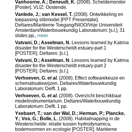
Vanhoorne, A.; Deneudt, K.
(2008). Scheldemonitor
[Poster]. VLIZ: Oostende.
Vanlede, J.; van Kessel, T.
(2008). Ontwikkeling en
toepassing slibmodel [PPT Presentatie].
Deltares/Maritieme Toegang/NIOO/Vrije Universiteit
Amsterdam/Waterbouwkundig Laboratorium: [s.l.]. 31
slides pp.,
meer
Vatvani, D.; Asselman, N.
Lessons learned by Katrina
disaster for the Westerscheldt estuary-part 1
[POSTER]. Deltares: [s.l.].
Vatvani, D.; Asselman, N.
Lessons learned by Katrina
disaster for the Westerscheldt estuary-part 2
[POSTER]. Deltares: [s.l.].
Verhoeven, G.
et al.
(2008). Effect softwarekeuze en
schematisatiewijzen. Deltares/Waterbouwkundig
Laboratorium: Delft. 1 pp.
Verhoeven, G.
et al.
(2008). Overzicht beschikbaar
modelinstrumentarium. Deltares/Waterbouwkundig
Laboratorium: Delft. 1 pp.
Ysebaert, T.; van der Wal, D.; Herman, P.; Plancke,
Y.; Vos, G.; Bolle, L.
(2008). Habitatmapping in de
Westerschelde: relatie tussen hydrodynamica,
bodemvormen en ecologie [POSTER]. Maritieme