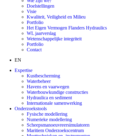
Wie zijn we?
Doelstellingen
Visie
Kwaliteit, Veiligheid en Milieu
Portfolio
Het Eigen Vermogen Flanders Hydraulics
WL jaarverslag
Wetenschappelijke integriteit
Portfolio
Contact
EN
Expertise
Kustbescherming
Waterbeheer
Havens en vaarwegen
Waterbouwkundige constructies
Hydraulica en sediment
Internationale samenwerking
Onderzoekstools
Fysische modellering
Numerieke modellering
Scheepsmanoeuvreersimulatoren
Maritiem Onderzoekscentrum
Meettechnieken en -instrumenten