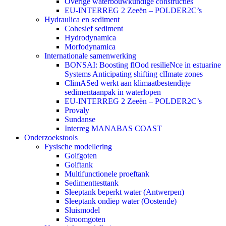
Overige waterbouwkundige constructies
EU-INTERREG 2 Zeeën – POLDER2C’s
Hydraulica en sediment
Cohesief sediment
Hydrodynamica
Morfodynamica
Internationale samenwerking
BONSAI: Boosting flOod resilieNce in estuarine
Systems Anticipating shifting clImate zones
ClimASed werkt aan klimaatbestendige
sedimentaanpak in waterlopen
EU-INTERREG 2 Zeeën – POLDER2C’s
Provaly
Sundanse
Interreg MANABAS COAST
Onderzoekstools
Fysische modellering
Golfgoten
Golftank
Multifunctionele proeftank
Sedimenttesttank
Sleeptank beperkt water (Antwerpen)
Sleeptank ondiep water (Oostende)
Sluismodel
Stroomgoten