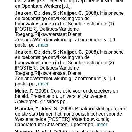
dec 2008. [PPT Presentatie]. Departement Mobiliteit
en Openbare Werken: [s.l.].
Jeuken, C.; Ides, S.; Kuijper, C.
(2008). Historische
en toekomstige ontwikkeling van de
hoogwaterstanden in het Schelde-estuarium (1)
[POSTER]. Deltares/Maritieme
Toegang/Rijkswaterstaat Dienst
Zeeland/Waterbouwkundig Laboratorium: [s.l.]. 1
poster pp.,
meer
Jeuken, C.; Ides, S.; Kuijper, C.
(2008). Historische
en toekomstige ontwikkeling van de
hoogwaterstanden in het Schelde-estuarium (2)
[POSTER]. Deltares/Maritieme
Toegang/Rijkswaterstaat Dienst
Zeeland/Waterbouwkundig Laboratorium: [s.l.]. 1
poster pp.,
meer
Meire, P.
(2009). Conclusie voor onderzoekers en
beleid. Presentation. Universiteit Antwerpen:
Antwerpen. 47 slides pp.
Plancke, Y.; Ides, S.
(2008). Plaatrandstortingen, een
eerste stap binnen het morfologisch beheer voor de
Westerschelde [POSTER]. Waterbouwkundig
Laboratorium: Antwerpen. 1 poster pp.,
meer
Stevens, M.
et al.
(2008). Herstel van diadrome