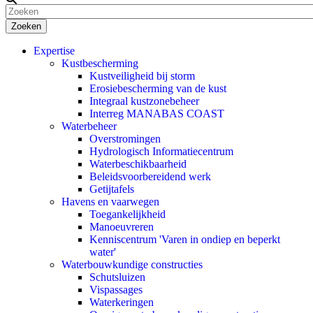
Zoeken
Expertise
Kustbescherming
Kustveiligheid bij storm
Erosiebescherming van de kust
Integraal kustzonebeheer
Interreg MANABAS COAST
Waterbeheer
Overstromingen
Hydrologisch Informatiecentrum
Waterbeschikbaarheid
Beleidsvoorbereidend werk
Getijtafels
Havens en vaarwegen
Toegankelijkheid
Manoeuvreren
Kenniscentrum 'Varen in ondiep en beperkt
water'
Waterbouwkundige constructies
Schutsluizen
Vispassages
Waterkeringen