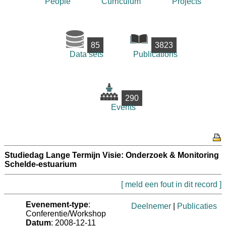
People
Curriculum
Projects
85
3823
Data sets
Publications
290
Events
Studiedag Lange Termijn Visie: Onderzoek & Monitoring
Schelde-estuarium
[ meld een fout in dit record ]
Evenement-type
:
Deelnemer
|
Publicaties
Conferentie/Workshop
Datum
: 2008-12-11