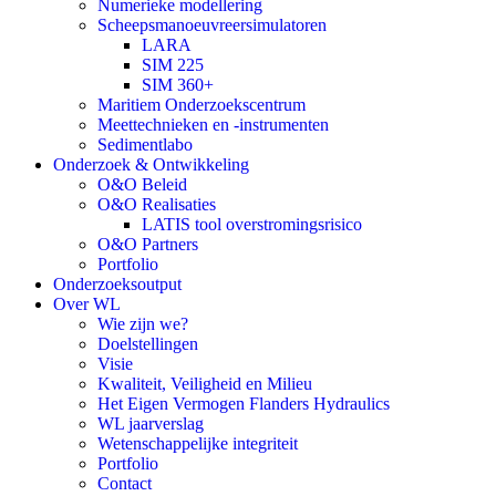
Numerieke modellering
Scheepsmanoeuvreersimulatoren
LARA
SIM 225
SIM 360+
Maritiem Onderzoekscentrum
Meettechnieken en -instrumenten
Sedimentlabo
Onderzoek & Ontwikkeling
O&O Beleid
O&O Realisaties
LATIS tool overstromingsrisico
O&O Partners
Portfolio
Onderzoeksoutput
Over WL
Wie zijn we?
Doelstellingen
Visie
Kwaliteit, Veiligheid en Milieu
Het Eigen Vermogen Flanders Hydraulics
WL jaarverslag
Wetenschappelijke integriteit
Portfolio
Contact