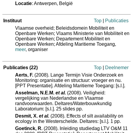
Locatie
: Antwerpen, België
Instituut
Top
|
Publicaties
Vlaamse overheid; Beleidsdomein Mobiliteit en
Openbare Werken; Vlaams Ministerie van Mobiliteit en
Openbare Werken; Departement Mobiliteit en
Openbare Werken; Afdeling Maritieme Toegang
,
meer
, organiser
Publicaties
(22)
Top
|
Deelnemer
Aerts, F.
(2008). Lange Termijn Visie Onderzoek en
Monitoring: organisatie en structuur: vroeger en nu.
[PPT Presentatie]. Afdeling Maritieme Toegang: [s.l.].
Asselman, N.E.M.
et al.
(2008). Veiligheid:
vergelijking van Nederlandse en Vlaamse
randvoorwaarden. Deltares/Waterbouwkundig
Laboratorium: [s.l.]. 25 slides pp.
Desmit, X.
et al.
(2008). Effects of silt availability on
ecology in the Westerschelde. Deltares: [s.l.]. 1 pp.
Goetinck, R.
(2008). Inleiding studiedag LTV O&M 11