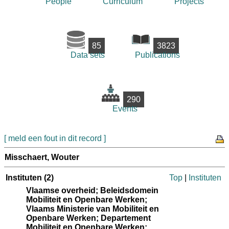
People
Curriculum
Projects
85
3823
Data sets
Publications
290
Events
[ meld een fout in dit record ]
Misschaert, Wouter
Instituten
(2)
Top
|
Instituten
Vlaamse overheid; Beleidsdomein
Mobiliteit en Openbare Werken;
Vlaams Ministerie van Mobiliteit en
Openbare Werken; Departement
Mobiliteit en Openbare Werken;