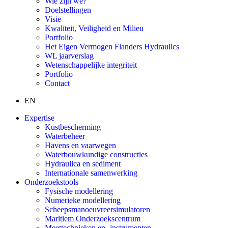
Wie zijn we?
Doelstellingen
Visie
Kwaliteit, Veiligheid en Milieu
Portfolio
Het Eigen Vermogen Flanders Hydraulics
WL jaarverslag
Wetenschappelijke integriteit
Portfolio
Contact
EN
Expertise
Kustbescherming
Waterbeheer
Havens en vaarwegen
Waterbouwkundige constructies
Hydraulica en sediment
Internationale samenwerking
Onderzoekstools
Fysische modellering
Numerieke modellering
Scheepsmanoeuvreersimulatoren
Maritiem Onderzoekscentrum
Meettechnieken en -instrumenten