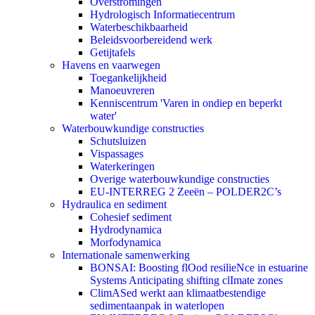
Overstromingen
Hydrologisch Informatiecentrum
Waterbeschikbaarheid
Beleidsvoorbereidend werk
Getijtafels
Havens en vaarwegen
Toegankelijkheid
Manoeuvreren
Kenniscentrum 'Varen in ondiep en beperkt
water'
Waterbouwkundige constructies
Schutsluizen
Vispassages
Waterkeringen
Overige waterbouwkundige constructies
EU-INTERREG 2 Zeeën – POLDER2C’s
Hydraulica en sediment
Cohesief sediment
Hydrodynamica
Morfodynamica
Internationale samenwerking
BONSAI: Boosting flOod resilieNce in estuarine
Systems Anticipating shifting clImate zones
ClimASed werkt aan klimaatbestendige
sedimentaanpak in waterlopen