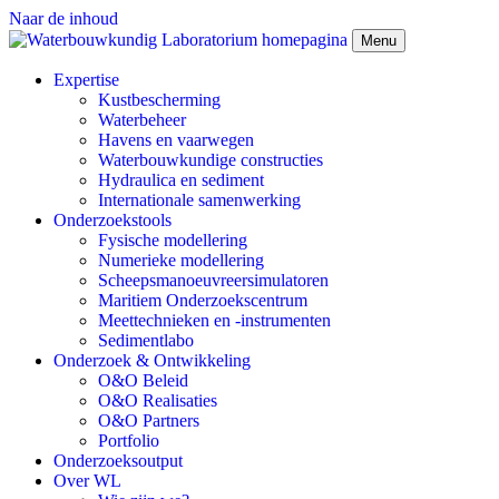
Naar de inhoud
Menu
Expertise
Kustbescherming
Waterbeheer
Havens en vaarwegen
Waterbouwkundige constructies
Hydraulica en sediment
Internationale samenwerking
Onderzoekstools
Fysische modellering
Numerieke modellering
Scheepsmanoeuvreersimulatoren
Maritiem Onderzoekscentrum
Meettechnieken en -instrumenten
Sedimentlabo
Onderzoek & Ontwikkeling
O&O Beleid
O&O Realisaties
O&O Partners
Portfolio
Onderzoeksoutput
Over WL