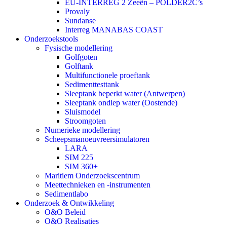
EU-INTERREG 2 Zeeën – POLDER2C’s
Provaly
Sundanse
Interreg MANABAS COAST
Onderzoekstools
Fysische modellering
Golfgoten
Golftank
Multifunctionele proeftank
Sedimenttesttank
Sleeptank beperkt water (Antwerpen)
Sleeptank ondiep water (Oostende)
Sluismodel
Stroomgoten
Numerieke modellering
Scheepsmanoeuvreersimulatoren
LARA
SIM 225
SIM 360+
Maritiem Onderzoekscentrum
Meettechnieken en -instrumenten
Sedimentlabo
Onderzoek & Ontwikkeling
O&O Beleid
O&O Realisaties