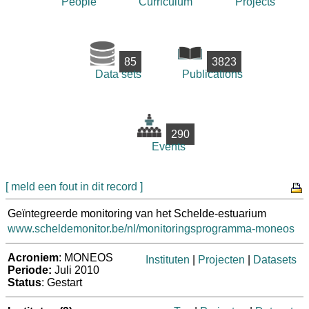
People
Curriculum
Projects
85
3823
Data sets
Publications
290
Events
[ meld een fout in dit record ]
Geïntegreerde monitoring van het Schelde-estuarium
www.scheldemonitor.be/nl/monitoringsprogramma-moneos
Acroniem
: MONEOS
Instituten
|
Projecten
|
Datasets
Periode:
Juli 2010
Status
: Gestart