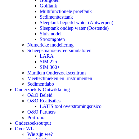
Golfgoten
Golftank
Multifunctionele proeftank
Sedimenttesttank
Sleeptank beperkt water (Antwerpen)
Sleeptank ondiep water (Oostende)
Sluismodel
Stroomgoten
Numerieke modellering
Scheepsmanoeuvreersimulatoren
LARA
SIM 225
SIM 360+
Maritiem Onderzoekscentrum
Meettechnieken en -instrumenten
Sedimentlabo
Onderzoek & Ontwikkeling
O&O Beleid
O&O Realisaties
LATIS tool overstromingsrisico
O&O Partners
Portfolio
Onderzoeksoutput
Over WL
Wie zijn we?