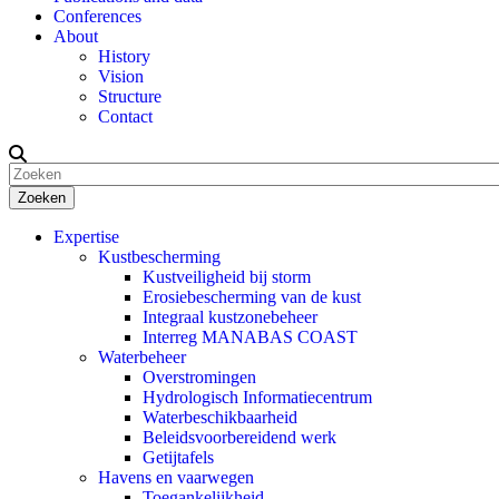
Conferences
About
History
Vision
Structure
Contact
Zoeken
Expertise
Kustbescherming
Kustveiligheid bij storm
Erosiebescherming van de kust
Integraal kustzonebeheer
Interreg MANABAS COAST
Waterbeheer
Overstromingen
Hydrologisch Informatiecentrum
Waterbeschikbaarheid
Beleidsvoorbereidend werk
Getijtafels
Havens en vaarwegen
Toegankelijkheid