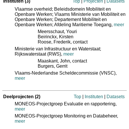
Instituten
(3)
Top
|
Projecten
|
Datasets
Vlaamse overheid; Beleidsdomein Mobiliteit en
Openbare Werken; Vlaams Ministerie van Mobiliteit en
Openbare Werken; Departement Mobiliteit en
Openbare Werken; Afdeling Maritieme Toegang
,
meer
Meersschaut, Youri
Beirinckx, Kirsten
Roose, Frederik
, contact
Ministerie van Infrastructuur en Waterstaat;
Rijkswaterstaat (RWS)
,
meer
Maaskant, John
, contact
Burgers, Gerrit
Vlaams-Nederlandse Scheldecommissie (VNSC)
,
meer
Deelprojecten
(2)
Top
|
Instituten
|
Datasets
MONEOS-Projectgroep Evaluatie en rapportering,
meer
MONEOS-Projectgroep Monitoring en Databeheer,
meer