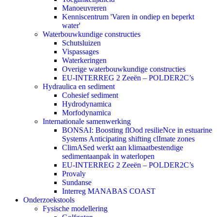
Manoeuvreren
Kenniscentrum 'Varen in ondiep en beperkt
water'
Waterbouwkundige constructies
Schutsluizen
Vispassages
Waterkeringen
Overige waterbouwkundige constructies
EU-INTERREG 2 Zeeën – POLDER2C’s
Hydraulica en sediment
Cohesief sediment
Hydrodynamica
Morfodynamica
Internationale samenwerking
BONSAI: Boosting flOod resilieNce in estuarine
Systems Anticipating shifting clImate zones
ClimASed werkt aan klimaatbestendige
sedimentaanpak in waterlopen
EU-INTERREG 2 Zeeën – POLDER2C’s
Provaly
Sundanse
Interreg MANABAS COAST
Onderzoekstools
Fysische modellering