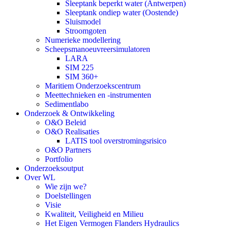
Sleeptank beperkt water (Antwerpen)
Sleeptank ondiep water (Oostende)
Sluismodel
Stroomgoten
Numerieke modellering
Scheepsmanoeuvreersimulatoren
LARA
SIM 225
SIM 360+
Maritiem Onderzoekscentrum
Meettechnieken en -instrumenten
Sedimentlabo
Onderzoek & Ontwikkeling
O&O Beleid
O&O Realisaties
LATIS tool overstromingsrisico
O&O Partners
Portfolio
Onderzoeksoutput
Over WL
Wie zijn we?
Doelstellingen
Visie
Kwaliteit, Veiligheid en Milieu
Het Eigen Vermogen Flanders Hydraulics