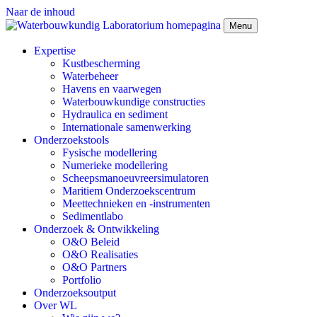
Naar de inhoud
Menu
Expertise
Kustbescherming
Waterbeheer
Havens en vaarwegen
Waterbouwkundige constructies
Hydraulica en sediment
Internationale samenwerking
Onderzoekstools
Fysische modellering
Numerieke modellering
Scheepsmanoeuvreersimulatoren
Maritiem Onderzoekscentrum
Meettechnieken en -instrumenten
Sedimentlabo
Onderzoek & Ontwikkeling
O&O Beleid
O&O Realisaties
O&O Partners
Portfolio
Onderzoeksoutput
Over WL