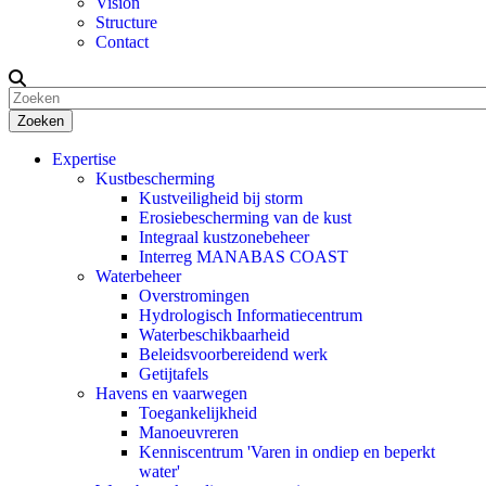
Vision
Structure
Contact
Zoeken
Expertise
Kustbescherming
Kustveiligheid bij storm
Erosiebescherming van de kust
Integraal kustzonebeheer
Interreg MANABAS COAST
Waterbeheer
Overstromingen
Hydrologisch Informatiecentrum
Waterbeschikbaarheid
Beleidsvoorbereidend werk
Getijtafels
Havens en vaarwegen
Toegankelijkheid
Manoeuvreren
Kenniscentrum 'Varen in ondiep en beperkt
water'