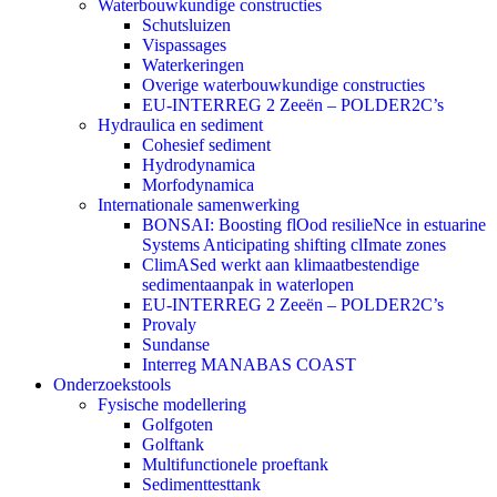
Waterbouwkundige constructies
Schutsluizen
Vispassages
Waterkeringen
Overige waterbouwkundige constructies
EU-INTERREG 2 Zeeën – POLDER2C’s
Hydraulica en sediment
Cohesief sediment
Hydrodynamica
Morfodynamica
Internationale samenwerking
BONSAI: Boosting flOod resilieNce in estuarine
Systems Anticipating shifting clImate zones
ClimASed werkt aan klimaatbestendige
sedimentaanpak in waterlopen
EU-INTERREG 2 Zeeën – POLDER2C’s
Provaly
Sundanse
Interreg MANABAS COAST
Onderzoekstools
Fysische modellering
Golfgoten
Golftank
Multifunctionele proeftank
Sedimenttesttank