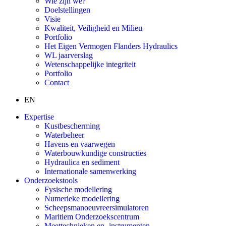
Wie zijn we?
Doelstellingen
Visie
Kwaliteit, Veiligheid en Milieu
Portfolio
Het Eigen Vermogen Flanders Hydraulics
WL jaarverslag
Wetenschappelijke integriteit
Portfolio
Contact
EN
Expertise
Kustbescherming
Waterbeheer
Havens en vaarwegen
Waterbouwkundige constructies
Hydraulica en sediment
Internationale samenwerking
Onderzoekstools
Fysische modellering
Numerieke modellering
Scheepsmanoeuvreersimulatoren
Maritiem Onderzoekscentrum
Meettechnieken en -instrumenten