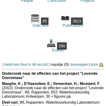
People
Curriculum
Projects
85
3823
Data sets
Publications
290
Events
[ meld een fout in dit record ]
mandje (0):
toevoegen
|
toon
Onderzoek naar de effecten van het project "Levende
Grensmaas"
Maeghe, K.; D'Haeseleer, E.; Vereecken, H.; Mostaert, F.
(2002). Onderzoek naar de effecten van het project "Levende
Grensmaas".
WL Rapporten
, 653. Waterbouwkundig
Laboratorium: Antwerpen. 30 + figures pp.
Deel van:
WL Rapporten. Waterbouwkundig Laboratorium: