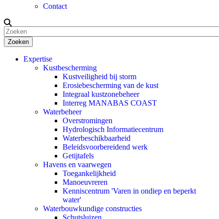
Contact
Zoeken
Expertise
Kustbescherming
Kustveiligheid bij storm
Erosiebescherming van de kust
Integraal kustzonebeheer
Interreg MANABAS COAST
Waterbeheer
Overstromingen
Hydrologisch Informatiecentrum
Waterbeschikbaarheid
Beleidsvoorbereidend werk
Getijtafels
Havens en vaarwegen
Toegankelijkheid
Manoeuvreren
Kenniscentrum 'Varen in ondiep en beperkt
water'
Waterbouwkundige constructies
Schutsluizen