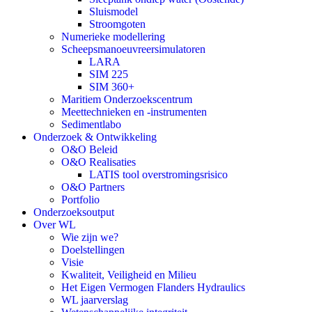
Sluismodel
Stroomgoten
Numerieke modellering
Scheepsmanoeuvreersimulatoren
LARA
SIM 225
SIM 360+
Maritiem Onderzoekscentrum
Meettechnieken en -instrumenten
Sedimentlabo
Onderzoek & Ontwikkeling
O&O Beleid
O&O Realisaties
LATIS tool overstromingsrisico
O&O Partners
Portfolio
Onderzoeksoutput
Over WL
Wie zijn we?
Doelstellingen
Visie
Kwaliteit, Veiligheid en Milieu
Het Eigen Vermogen Flanders Hydraulics
WL jaarverslag