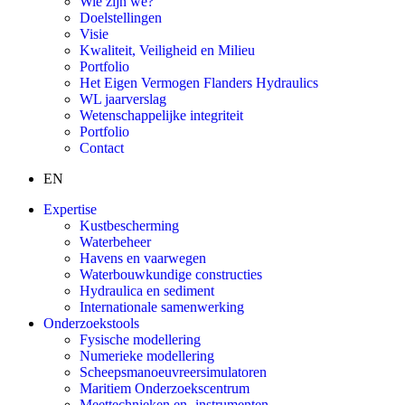
Wie zijn we?
Doelstellingen
Visie
Kwaliteit, Veiligheid en Milieu
Portfolio
Het Eigen Vermogen Flanders Hydraulics
WL jaarverslag
Wetenschappelijke integriteit
Portfolio
Contact
EN
Expertise
Kustbescherming
Waterbeheer
Havens en vaarwegen
Waterbouwkundige constructies
Hydraulica en sediment
Internationale samenwerking
Onderzoekstools
Fysische modellering
Numerieke modellering
Scheepsmanoeuvreersimulatoren
Maritiem Onderzoekscentrum
Meettechnieken en -instrumenten