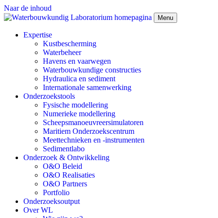
Naar de inhoud
Menu
Expertise
Kustbescherming
Waterbeheer
Havens en vaarwegen
Waterbouwkundige constructies
Hydraulica en sediment
Internationale samenwerking
Onderzoekstools
Fysische modellering
Numerieke modellering
Scheepsmanoeuvreersimulatoren
Maritiem Onderzoekscentrum
Meettechnieken en -instrumenten
Sedimentlabo
Onderzoek & Ontwikkeling
O&O Beleid
O&O Realisaties
O&O Partners
Portfolio
Onderzoeksoutput
Over WL