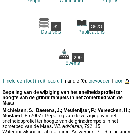
People
Curriculum
Projects
85
3823
Data sets
Publications
290
Events
[ meld een fout in dit record ]
mandje (0):
toevoegen
|
toon
Bepaling van de wijziging van het snelheidsprofiel ter
hoogte van de grinddrempels in het zomerbed van de
Maas
Michielsen, S.; Baetens, J.; Meulenijzer, P.; Vereecken, H.;
Mostaert, F.
(2007). Bepaling van de wijziging van het
snelheidsprofiel ter hoogte van de grinddrempels in het
zomerbed van de Maas.
WL Adviezen
, 792_15.
Waterbouwkundig Laboratorium: Antwerpen. 7 + 6 p. bijlagen