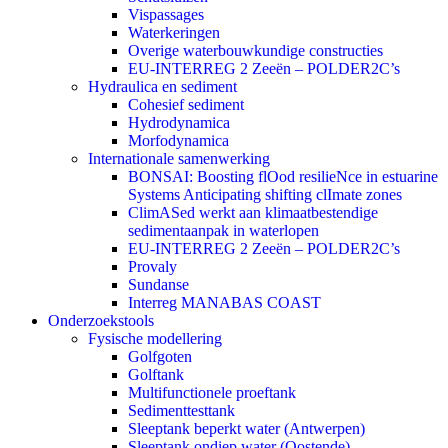
Vispassages
Waterkeringen
Overige waterbouwkundige constructies
EU-INTERREG 2 Zeeën – POLDER2C’s
Hydraulica en sediment
Cohesief sediment
Hydrodynamica
Morfodynamica
Internationale samenwerking
BONSAI: Boosting flOod resilieNce in estuarine
Systems Anticipating shifting clImate zones
ClimASed werkt aan klimaatbestendige
sedimentaanpak in waterlopen
EU-INTERREG 2 Zeeën – POLDER2C’s
Provaly
Sundanse
Interreg MANABAS COAST
Onderzoekstools
Fysische modellering
Golfgoten
Golftank
Multifunctionele proeftank
Sedimenttesttank
Sleeptank beperkt water (Antwerpen)
Sleeptank ondiep water (Oostende)