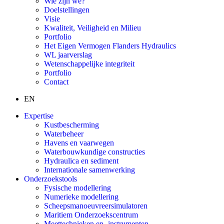
Wie zijn we?
Doelstellingen
Visie
Kwaliteit, Veiligheid en Milieu
Portfolio
Het Eigen Vermogen Flanders Hydraulics
WL jaarverslag
Wetenschappelijke integriteit
Portfolio
Contact
EN
Expertise
Kustbescherming
Waterbeheer
Havens en vaarwegen
Waterbouwkundige constructies
Hydraulica en sediment
Internationale samenwerking
Onderzoekstools
Fysische modellering
Numerieke modellering
Scheepsmanoeuvreersimulatoren
Maritiem Onderzoekscentrum
Meettechnieken en -instrumenten