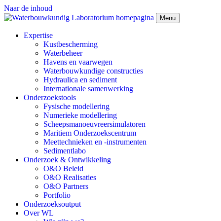
Naar de inhoud
Menu
Expertise
Kustbescherming
Waterbeheer
Havens en vaarwegen
Waterbouwkundige constructies
Hydraulica en sediment
Internationale samenwerking
Onderzoekstools
Fysische modellering
Numerieke modellering
Scheepsmanoeuvreersimulatoren
Maritiem Onderzoekscentrum
Meettechnieken en -instrumenten
Sedimentlabo
Onderzoek & Ontwikkeling
O&O Beleid
O&O Realisaties
O&O Partners
Portfolio
Onderzoeksoutput
Over WL