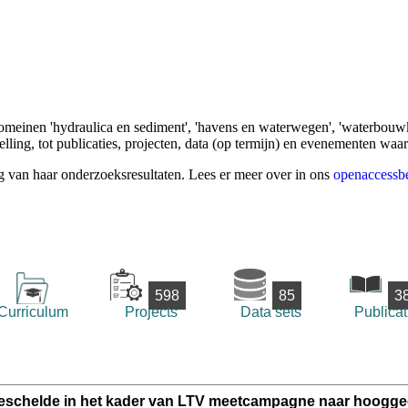
omeinen 'hydraulica en sediment', 'havens en waterwegen', 'waterbouwk
ling, tot publicaties, projecten, data (op termijn) en evenementen waa
g van haar onderzoeksresultaten. Lees er meer over in ons
openaccessbe
598
85
3
Curriculum
Projects
Data sets
Publicat
eeschelde in het kader van LTV meetcampagne naar hooggec