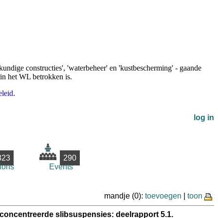
undige constructies', 'waterbeheer' en 'kustbescherming' - gaande
rin het WL betrokken is.
leid
.
log in
823
290
ions
Events
mandje (0):
toevoegen
|
toon
oncentreerde slibsuspensies: deelrapport 5.1.