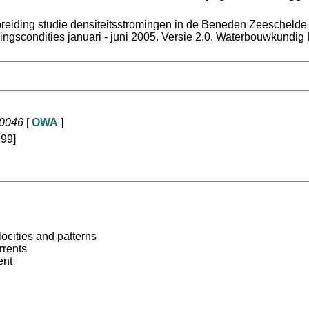
breiding studie densiteitsstromingen in de Beneden Zeescheld
gscondities januari - juni 2005. Versie 2.0. Waterbouwkundig 
20046
[
OWA
]
99]
ocities and patterns
rrents
ent