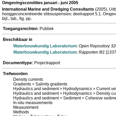
Omgevingscondities januari - juni 2005
International Marine and Dredging Consultants
(2005). Uit
hooggeconcentreerde slibsuspensies: deelrapport 5.1. Omgevin
bijl., tab., fig. pp.
Toegangsrechten
: Publiek
Beschikbaar in
Waterbouwkundig Laboratorium
:
Open Repository 3
Waterbouwkundig Laboratorium
:
Rapporten I81
[1337
Documenttype:
Projectrapport
Trefwoorden
Density currents
Gradients > Salinity gradients
Hydraulics and sediment > Hydrodynamics > Current vel
Hydraulics and sediment > Hydrodynamics > Density cu
Hydraulics and sediment > Sediment > Cohesive sedim
In-situ measurements
Measurement
Methods