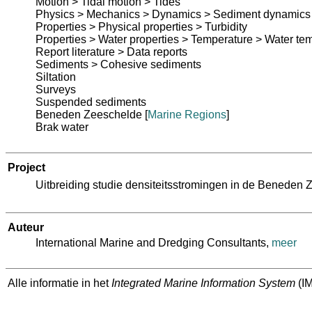
Motion > Tidal motion > Tides
Physics > Mechanics > Dynamics > Sediment dynamics
Properties > Physical properties > Turbidity
Properties > Water properties > Temperature > Water te
Report literature > Data reports
Sediments > Cohesive sediments
Siltation
Surveys
Suspended sediments
Beneden Zeeschelde
[
Marine Regions
]
Brak water
Project
Uitbreiding studie densiteitsstromingen in de Benede
Auteur
International Marine and Dredging Consultants
,
meer
Alle informatie in het
Integrated Marine Information System
(IM