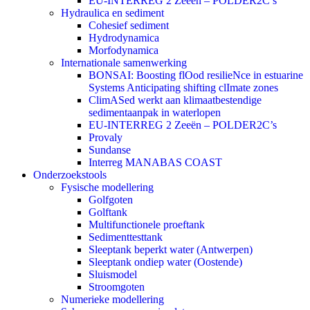
EU-INTERREG 2 Zeeën – POLDER2C’s
Hydraulica en sediment
Cohesief sediment
Hydrodynamica
Morfodynamica
Internationale samenwerking
BONSAI: Boosting flOod resilieNce in estuarine
Systems Anticipating shifting clImate zones
ClimASed werkt aan klimaatbestendige
sedimentaanpak in waterlopen
EU-INTERREG 2 Zeeën – POLDER2C’s
Provaly
Sundanse
Interreg MANABAS COAST
Onderzoekstools
Fysische modellering
Golfgoten
Golftank
Multifunctionele proeftank
Sedimenttesttank
Sleeptank beperkt water (Antwerpen)
Sleeptank ondiep water (Oostende)
Sluismodel
Stroomgoten
Numerieke modellering