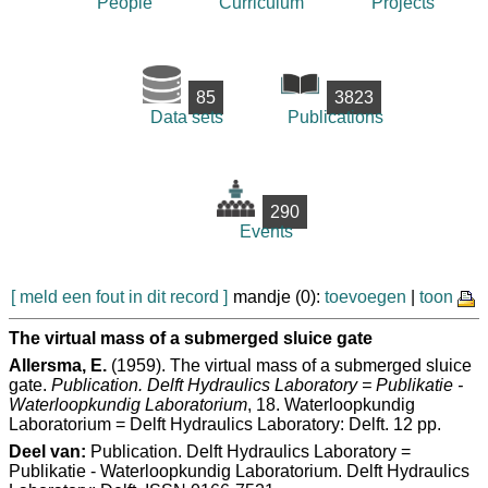
People
Curriculum
Projects
85
3823
Data sets
Publications
290
Events
[ meld een fout in dit record ]
mandje (0):
toevoegen
|
toon
The virtual mass of a submerged sluice gate
Allersma, E.
(1959). The virtual mass of a submerged sluice
gate.
Publication. Delft Hydraulics Laboratory = Publikatie -
Waterloopkundig Laboratorium
, 18. Waterloopkundig
Laboratorium = Delft Hydraulics Laboratory: Delft. 12 pp.
Deel van:
Publication. Delft Hydraulics Laboratory =
Publikatie - Waterloopkundig Laboratorium. Delft Hydraulics