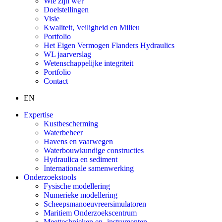
Wie zijn we?
Doelstellingen
Visie
Kwaliteit, Veiligheid en Milieu
Portfolio
Het Eigen Vermogen Flanders Hydraulics
WL jaarverslag
Wetenschappelijke integriteit
Portfolio
Contact
EN
Expertise
Kustbescherming
Waterbeheer
Havens en vaarwegen
Waterbouwkundige constructies
Hydraulica en sediment
Internationale samenwerking
Onderzoekstools
Fysische modellering
Numerieke modellering
Scheepsmanoeuvreersimulatoren
Maritiem Onderzoekscentrum
Meettechnieken en -instrumenten