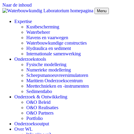
Naar de inhoud
Menu
Expertise
Kustbescherming
Waterbeheer
Havens en vaarwegen
Waterbouwkundige constructies
Hydraulica en sediment
Internationale samenwerking
Onderzoekstools
Fysische modellering
Numerieke modellering
Scheepsmanoeuvreersimulatoren
Maritiem Onderzoekscentrum
Meettechnieken en -instrumenten
Sedimentlabo
Onderzoek & Ontwikkeling
O&O Beleid
O&O Realisaties
O&O Partners
Portfolio
Onderzoeksoutput
Over WL