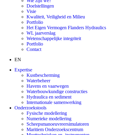
Wie zijn we?
Doelstellingen
Visie
Kwaliteit, Veiligheid en Milieu
Portfolio
Het Eigen Vermogen Flanders Hydraulics
WL jaarverslag
Wetenschappelijke integriteit
Portfolio
Contact
EN
Expertise
Kustbescherming
Waterbeheer
Havens en vaarwegen
Waterbouwkundige constructies
Hydraulica en sediment
Internationale samenwerking
Onderzoekstools
Fysische modellering
Numerieke modellering
Scheepsmanoeuvreersimulatoren
Maritiem Onderzoekscentrum
Meettechnieken en -instrumenten