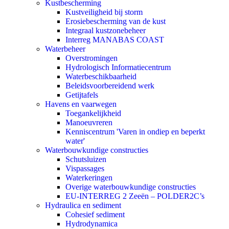
Kustbescherming
Kustveiligheid bij storm
Erosiebescherming van de kust
Integraal kustzonebeheer
Interreg MANABAS COAST
Waterbeheer
Overstromingen
Hydrologisch Informatiecentrum
Waterbeschikbaarheid
Beleidsvoorbereidend werk
Getijtafels
Havens en vaarwegen
Toegankelijkheid
Manoeuvreren
Kenniscentrum 'Varen in ondiep en beperkt
water'
Waterbouwkundige constructies
Schutsluizen
Vispassages
Waterkeringen
Overige waterbouwkundige constructies
EU-INTERREG 2 Zeeën – POLDER2C’s
Hydraulica en sediment
Cohesief sediment
Hydrodynamica