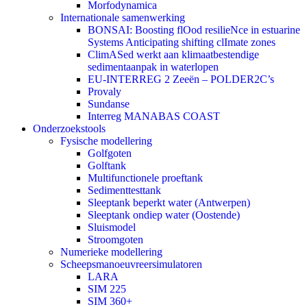
Morfodynamica
Internationale samenwerking
BONSAI: Boosting flOod resilieNce in estuarine
Systems Anticipating shifting clImate zones
ClimASed werkt aan klimaatbestendige
sedimentaanpak in waterlopen
EU-INTERREG 2 Zeeën – POLDER2C’s
Provaly
Sundanse
Interreg MANABAS COAST
Onderzoekstools
Fysische modellering
Golfgoten
Golftank
Multifunctionele proeftank
Sedimenttesttank
Sleeptank beperkt water (Antwerpen)
Sleeptank ondiep water (Oostende)
Sluismodel
Stroomgoten
Numerieke modellering
Scheepsmanoeuvreersimulatoren
LARA
SIM 225
SIM 360+