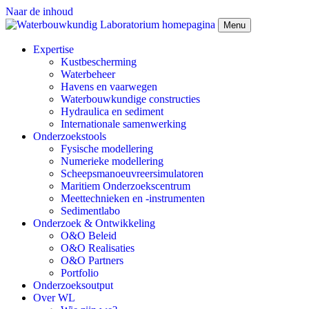
Naar de inhoud
Menu
Expertise
Kustbescherming
Waterbeheer
Havens en vaarwegen
Waterbouwkundige constructies
Hydraulica en sediment
Internationale samenwerking
Onderzoekstools
Fysische modellering
Numerieke modellering
Scheepsmanoeuvreersimulatoren
Maritiem Onderzoekscentrum
Meettechnieken en -instrumenten
Sedimentlabo
Onderzoek & Ontwikkeling
O&O Beleid
O&O Realisaties
O&O Partners
Portfolio
Onderzoeksoutput
Over WL