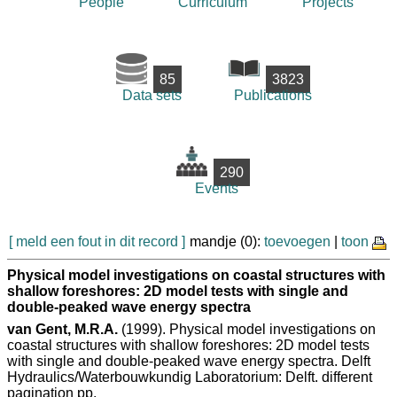
People
Curriculum
Projects
85
3823
Data sets
Publications
290
Events
[ meld een fout in dit record ]
mandje (0):
toevoegen
|
toon
Physical model investigations on coastal structures with
shallow foreshores: 2D model tests with single and
double-peaked wave energy spectra
van Gent, M.R.A.
(1999). Physical model investigations on
coastal structures with shallow foreshores: 2D model tests
with single and double-peaked wave energy spectra. Delft
Hydraulics/Waterbouwkundig Laboratorium: Delft. different
pagination pp.