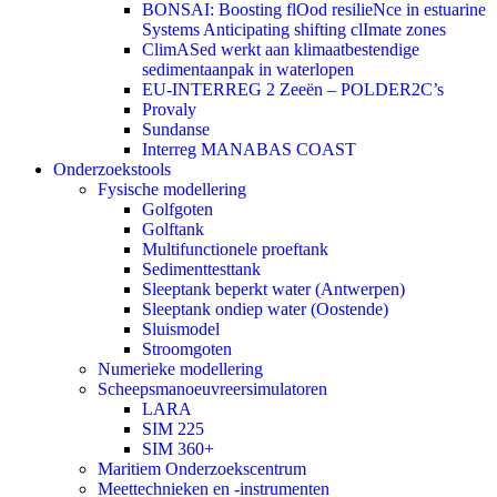
BONSAI: Boosting flOod resilieNce in estuarine
Systems Anticipating shifting clImate zones
ClimASed werkt aan klimaatbestendige
sedimentaanpak in waterlopen
EU-INTERREG 2 Zeeën – POLDER2C’s
Provaly
Sundanse
Interreg MANABAS COAST
Onderzoekstools
Fysische modellering
Golfgoten
Golftank
Multifunctionele proeftank
Sedimenttesttank
Sleeptank beperkt water (Antwerpen)
Sleeptank ondiep water (Oostende)
Sluismodel
Stroomgoten
Numerieke modellering
Scheepsmanoeuvreersimulatoren
LARA
SIM 225
SIM 360+
Maritiem Onderzoekscentrum
Meettechnieken en -instrumenten