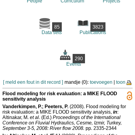
People
Curriculum
Projects
85
3823
Data sets
Publications
290
Events
[ meld een fout in dit record ]
mandje (0):
toevoegen
|
toon
Flood modeling for risk evaluation: a MIKE FLOOD
sensitivity analysis
Vanderkimpen, P.; Peeters, P.
(2008). Flood modeling for
risk evaluation: a MIKE FLOOD sensitivity analysis,
in
:
Altinakar, M.
et al.
(Ed.)
Proceedings of the International
Conference on Fluvial Hydraulics, Cesme, Izmir, Turkey,
September 3-5, 2008: River flow 2008.
pp. 2335-2344