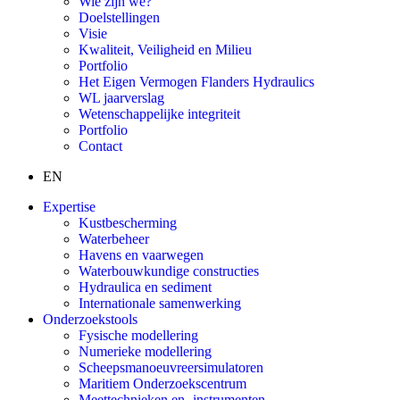
Wie zijn we?
Doelstellingen
Visie
Kwaliteit, Veiligheid en Milieu
Portfolio
Het Eigen Vermogen Flanders Hydraulics
WL jaarverslag
Wetenschappelijke integriteit
Portfolio
Contact
EN
Expertise
Kustbescherming
Waterbeheer
Havens en vaarwegen
Waterbouwkundige constructies
Hydraulica en sediment
Internationale samenwerking
Onderzoekstools
Fysische modellering
Numerieke modellering
Scheepsmanoeuvreersimulatoren
Maritiem Onderzoekscentrum
Meettechnieken en -instrumenten