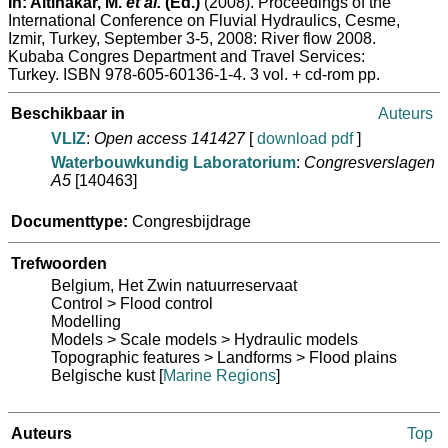
In:
Altinakar, M.
et al.
(Ed.)
(2008). Proceedings of the
International Conference on Fluvial Hydraulics, Cesme,
Izmir, Turkey, September 3-5, 2008: River flow 2008.
Kubaba Congres Department and Travel Services:
Turkey. ISBN 978-605-60136-1-4. 3 vol. + cd-rom pp.
Beschikbaar in
Auteurs
VLIZ
:
Open access 141427
[
download pdf
]
Waterbouwkundig Laboratorium
:
Congresverslagen
A5
[140463]
Documenttype:
Congresbijdrage
Trefwoorden
Belgium, Het Zwin natuurreservaat
Control > Flood control
Modelling
Models > Scale models > Hydraulic models
Topographic features > Landforms > Flood plains
Belgische kust
[
Marine Regions
]
Auteurs
Top