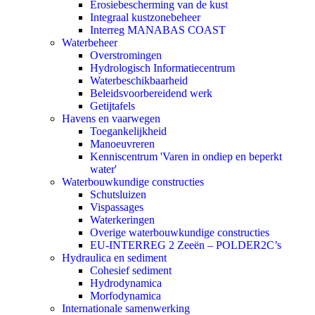
Erosiebescherming van de kust
Integraal kustzonebeheer
Interreg MANABAS COAST
Waterbeheer
Overstromingen
Hydrologisch Informatiecentrum
Waterbeschikbaarheid
Beleidsvoorbereidend werk
Getijtafels
Havens en vaarwegen
Toegankelijkheid
Manoeuvreren
Kenniscentrum 'Varen in ondiep en beperkt
water'
Waterbouwkundige constructies
Schutsluizen
Vispassages
Waterkeringen
Overige waterbouwkundige constructies
EU-INTERREG 2 Zeeën – POLDER2C’s
Hydraulica en sediment
Cohesief sediment
Hydrodynamica
Morfodynamica
Internationale samenwerking