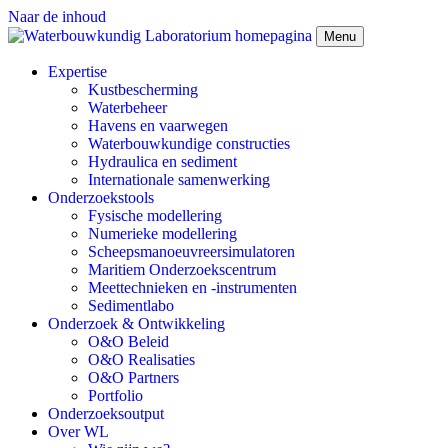
Naar de inhoud
Menu
Expertise
Kustbescherming
Waterbeheer
Havens en vaarwegen
Waterbouwkundige constructies
Hydraulica en sediment
Internationale samenwerking
Onderzoekstools
Fysische modellering
Numerieke modellering
Scheepsmanoeuvreersimulatoren
Maritiem Onderzoekscentrum
Meettechnieken en -instrumenten
Sedimentlabo
Onderzoek & Ontwikkeling
O&O Beleid
O&O Realisaties
O&O Partners
Portfolio
Onderzoeksoutput
Over WL