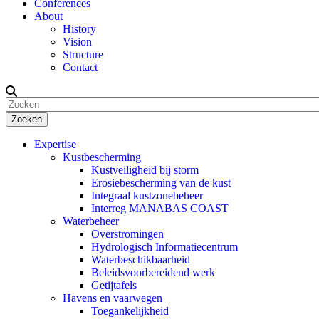
Conferences
About
History
Vision
Structure
Contact
Zoeken
Expertise
Kustbescherming
Kustveiligheid bij storm
Erosiebescherming van de kust
Integraal kustzonebeheer
Interreg MANABAS COAST
Waterbeheer
Overstromingen
Hydrologisch Informatiecentrum
Waterbeschikbaarheid
Beleidsvoorbereidend werk
Getijtafels
Havens en vaarwegen
Toegankelijkheid