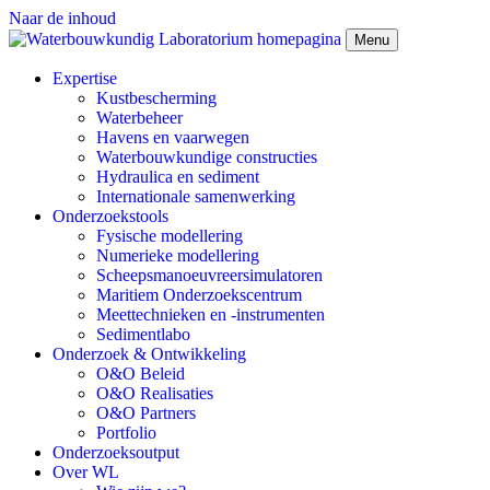
Naar de inhoud
Menu
Expertise
Kustbescherming
Waterbeheer
Havens en vaarwegen
Waterbouwkundige constructies
Hydraulica en sediment
Internationale samenwerking
Onderzoekstools
Fysische modellering
Numerieke modellering
Scheepsmanoeuvreersimulatoren
Maritiem Onderzoekscentrum
Meettechnieken en -instrumenten
Sedimentlabo
Onderzoek & Ontwikkeling
O&O Beleid
O&O Realisaties
O&O Partners
Portfolio
Onderzoeksoutput
Over WL