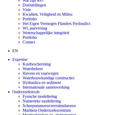
Wie zijn we?
Doelstellingen
Visie
Kwaliteit, Veiligheid en Milieu
Portfolio
Het Eigen Vermogen Flanders Hydraulics
WL jaarverslag
Wetenschappelijke integriteit
Portfolio
Contact
EN
Expertise
Kustbescherming
Waterbeheer
Havens en vaarwegen
Waterbouwkundige constructies
Hydraulica en sediment
Internationale samenwerking
Onderzoekstools
Fysische modellering
Numerieke modellering
Scheepsmanoeuvreersimulatoren
Maritiem Onderzoekscentrum
Meettechnieken en -instrumenten