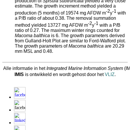
production of
Spisula subtruncata
yielded a very close
estimate. The growth increment method yielded a
-2
-1
production (5 months) of 19574 mg AFDW m
y
with
a P/B ratio of about 0.38. The removal summation
-2
-1
method yielded 13727 mg AFDW m
y
with a P/B
ratio of 0.27. The maximum winter rings counted for
Macoma balthica
is 6. The growth parameters derived
from Gulland-Holt Plot are similar to Ford-Walford plot.
The growth parameters of
Macoma balthica
are 20.29
mm MSL and 0.48.
Alle informatie in het
Integrated Marine Information System
(IM
IMIS
is ontwikkeld en wordt gehost door het
VLIZ
.