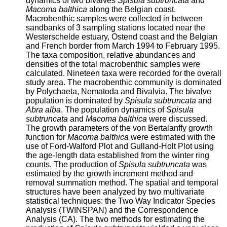
dynamics of two bivalves
Spisula subtruncata
and
Macoma balthica
along the Belgian coast.
Macrobenthic samples were collected in between
sandbanks of 3 sampling stations located near the
Westerschelde estuary, Ostend coast and the Belgian
and French border from March 1994 to February 1995.
The taxa composition, relative abundances and
densities of the total macrobenthic samples were
calculated. Nineteen taxa were recorded for the overall
study area. The macrobenthic community is dominated
by Polychaeta, Nematoda and Bivalvia. The bivalve
population is dominated by
Spisula subtruncata
and
Abra alba
. The population dynamics of
Spisula
subtruncata
and
Macoma balthica
were discussed.
The growth parameters of the von Bertalanffy growth
function for
Macoma balthica
were estimated with the
use of Ford-Walford Plot and Gulland-Holt Plot using
the age-length data established from the winter ring
counts. The production of
Spisula subtruncata
was
estimated by the growth increment method and
removal summation method. The spatial and temporal
structures have been analyzed by two multivariate
statistical techniques: the Two Way Indicator Species
Analysis (TWINSPAN) and the Correspondence
Analysis (CA). The two methods for estimating the