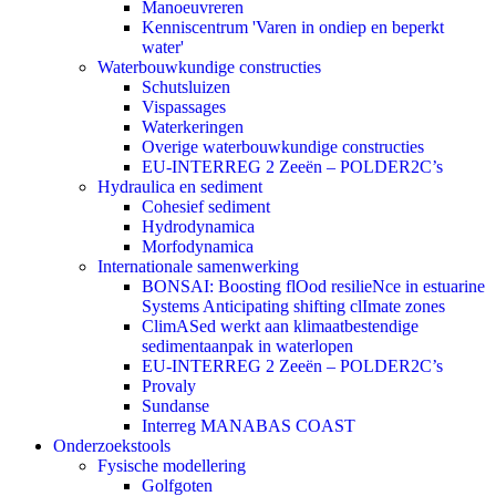
Manoeuvreren
Kenniscentrum 'Varen in ondiep en beperkt
water'
Waterbouwkundige constructies
Schutsluizen
Vispassages
Waterkeringen
Overige waterbouwkundige constructies
EU-INTERREG 2 Zeeën – POLDER2C’s
Hydraulica en sediment
Cohesief sediment
Hydrodynamica
Morfodynamica
Internationale samenwerking
BONSAI: Boosting flOod resilieNce in estuarine
Systems Anticipating shifting clImate zones
ClimASed werkt aan klimaatbestendige
sedimentaanpak in waterlopen
EU-INTERREG 2 Zeeën – POLDER2C’s
Provaly
Sundanse
Interreg MANABAS COAST
Onderzoekstools
Fysische modellering
Golfgoten