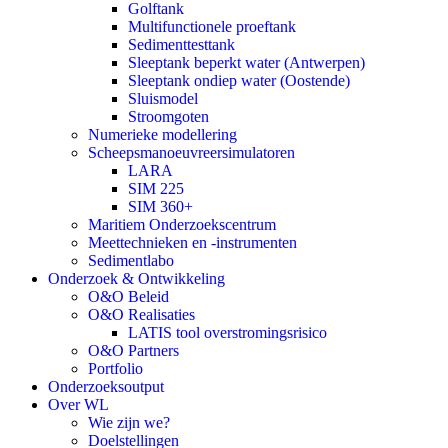
Golftank
Multifunctionele proeftank
Sedimenttesttank
Sleeptank beperkt water (Antwerpen)
Sleeptank ondiep water (Oostende)
Sluismodel
Stroomgoten
Numerieke modellering
Scheepsmanoeuvreersimulatoren
LARA
SIM 225
SIM 360+
Maritiem Onderzoekscentrum
Meettechnieken en -instrumenten
Sedimentlabo
Onderzoek & Ontwikkeling
O&O Beleid
O&O Realisaties
LATIS tool overstromingsrisico
O&O Partners
Portfolio
Onderzoeksoutput
Over WL
Wie zijn we?
Doelstellingen