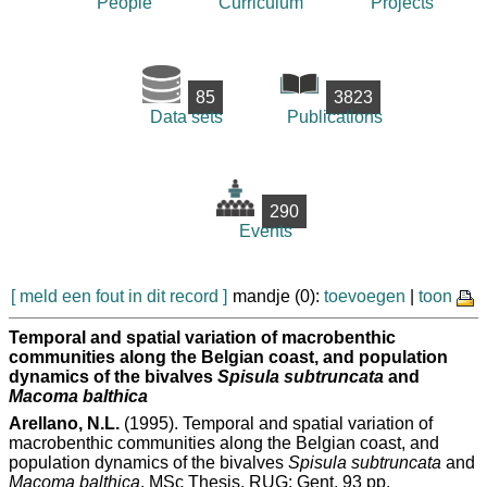
People
Curriculum
Projects
85
3823
Data sets
Publications
290
Events
[ meld een fout in dit record ]
mandje (0):
toevoegen
|
toon
Temporal and spatial variation of macrobenthic
communities along the Belgian coast, and population
dynamics of the bivalves
Spisula subtruncata
and
Macoma balthica
Arellano, N.L.
(1995). Temporal and spatial variation of
macrobenthic communities along the Belgian coast, and
population dynamics of the bivalves
Spisula subtruncata
and
Macoma balthica
. MSc Thesis. RUG: Gent. 93 pp.