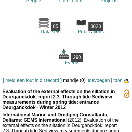
People
Curriculum
Projects
85
3823
Data sets
Publications
290
Events
[ meld een fout in dit record ]
mandje (0):
toevoegen
|
toon
Evaluation of the external effects on the siltation in
Deurganckdok: report 2.3. Through tide Sediview
measurements during spring tide: entrance
Deurganckdok - Winter 2012
International Marine and Dredging Consultants;
Deltares; GEMS International
(2012). Evaluation of the
external effects on the siltation in Deurganckdok: report
2.3. Through tide Sediview measurements during spring