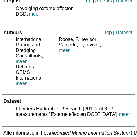
Project
Top
|
Auteurs
|
Dataset
Opvolging externe effecten
DGD,
meer
Auteurs
Top
|
Dataset
International
Roose, F.
, revisor
Marine and
Vanlede, J.
, revisor,
Dredging
meer
Consultants
,
meer
Deltares
GEMS
International
,
meer
Dataset
Flanders Hydraulics Research (2011). ADCP
measurements "Externe effecten DGD" [DATA],
meer
Alle informatie in het
Integrated Marine Information System
(IM