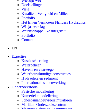
Wie zijn we?
Doelstellingen
Visie
Kwaliteit, Veiligheid en Milieu
Portfolio
Het Eigen Vermogen Flanders Hydraulics
WL jaarverslag
Wetenschappelijke integriteit
Portfolio
Contact
EN
Expertise
Kustbescherming
Waterbeheer
Havens en vaarwegen
Waterbouwkundige constructies
Hydraulica en sediment
Internationale samenwerking
Onderzoekstools
Fysische modellering
Numerieke modellering
Scheepsmanoeuvreersimulatoren
Maritiem Onderzoekscentrum
Meettechnieken en -instrumenten