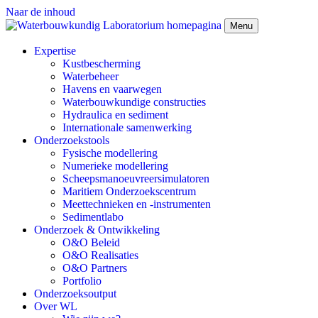
Naar de inhoud
Menu
Expertise
Kustbescherming
Waterbeheer
Havens en vaarwegen
Waterbouwkundige constructies
Hydraulica en sediment
Internationale samenwerking
Onderzoekstools
Fysische modellering
Numerieke modellering
Scheepsmanoeuvreersimulatoren
Maritiem Onderzoekscentrum
Meettechnieken en -instrumenten
Sedimentlabo
Onderzoek & Ontwikkeling
O&O Beleid
O&O Realisaties
O&O Partners
Portfolio
Onderzoeksoutput
Over WL