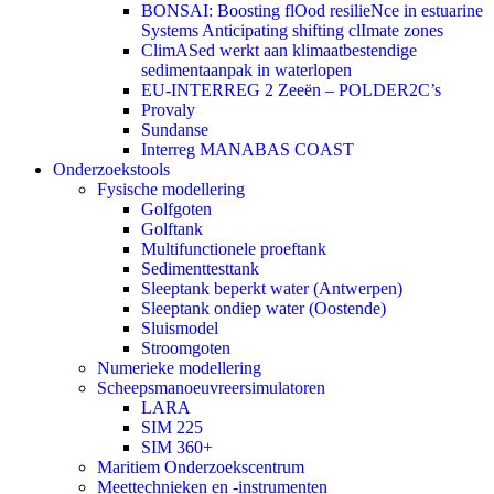
BONSAI: Boosting flOod resilieNce in estuarine
Systems Anticipating shifting clImate zones
ClimASed werkt aan klimaatbestendige
sedimentaanpak in waterlopen
EU-INTERREG 2 Zeeën – POLDER2C’s
Provaly
Sundanse
Interreg MANABAS COAST
Onderzoekstools
Fysische modellering
Golfgoten
Golftank
Multifunctionele proeftank
Sedimenttesttank
Sleeptank beperkt water (Antwerpen)
Sleeptank ondiep water (Oostende)
Sluismodel
Stroomgoten
Numerieke modellering
Scheepsmanoeuvreersimulatoren
LARA
SIM 225
SIM 360+
Maritiem Onderzoekscentrum
Meettechnieken en -instrumenten