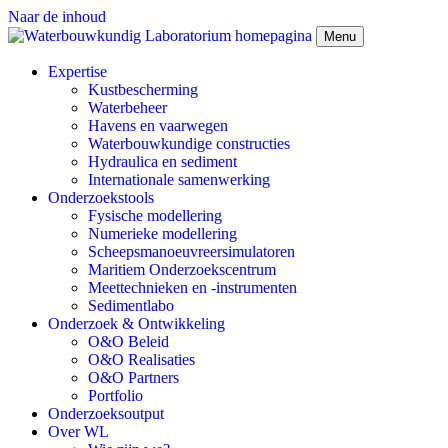
Naar de inhoud
Menu
Expertise
Kustbescherming
Waterbeheer
Havens en vaarwegen
Waterbouwkundige constructies
Hydraulica en sediment
Internationale samenwerking
Onderzoekstools
Fysische modellering
Numerieke modellering
Scheepsmanoeuvreersimulatoren
Maritiem Onderzoekscentrum
Meettechnieken en -instrumenten
Sedimentlabo
Onderzoek & Ontwikkeling
O&O Beleid
O&O Realisaties
O&O Partners
Portfolio
Onderzoeksoutput
Over WL