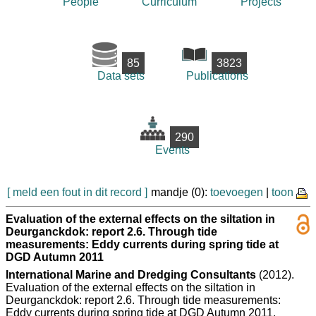
People
Curriculum
Projects
85
3823
Data sets
Publications
290
Events
[ meld een fout in dit record ]
mandje (0):
toevoegen
|
toon
Evaluation of the external effects on the siltation in
Deurganckdok: report 2.6. Through tide
measurements: Eddy currents during spring tide at
DGD Autumn 2011
International Marine and Dredging Consultants
(2012).
Evaluation of the external effects on the siltation in
Deurganckdok: report 2.6. Through tide measurements:
Eddy currents during spring tide at DGD Autumn 2011.