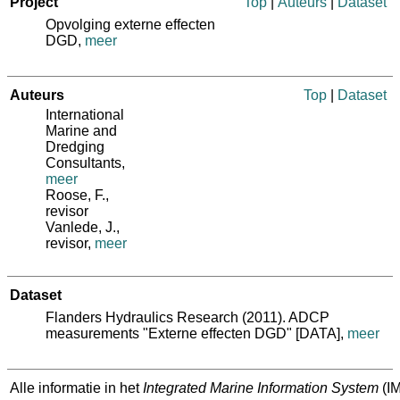
Project
Top
|
Auteurs
|
Dataset
Opvolging externe effecten
DGD,
meer
Auteurs
Top
|
Dataset
International
Marine and
Dredging
Consultants
,
meer
Roose, F.
,
revisor
Vanlede, J.
,
revisor,
meer
Dataset
Flanders Hydraulics Research (2011). ADCP
measurements "Externe effecten DGD" [DATA],
meer
Alle informatie in het
Integrated Marine Information System
(IM