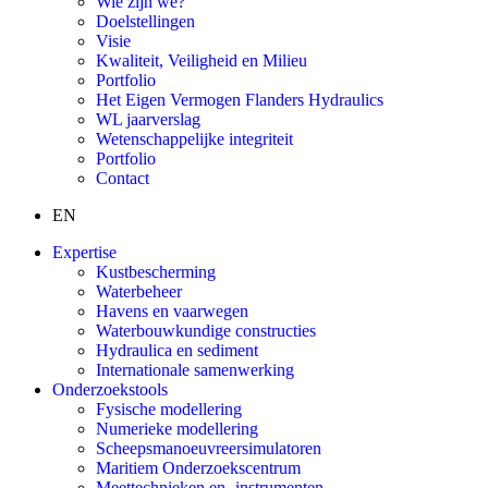
Wie zijn we?
Doelstellingen
Visie
Kwaliteit, Veiligheid en Milieu
Portfolio
Het Eigen Vermogen Flanders Hydraulics
WL jaarverslag
Wetenschappelijke integriteit
Portfolio
Contact
EN
Expertise
Kustbescherming
Waterbeheer
Havens en vaarwegen
Waterbouwkundige constructies
Hydraulica en sediment
Internationale samenwerking
Onderzoekstools
Fysische modellering
Numerieke modellering
Scheepsmanoeuvreersimulatoren
Maritiem Onderzoekscentrum
Meettechnieken en -instrumenten