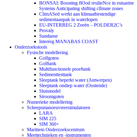
BONSAI: Boosting flOod resilieNce in estuarine
Systems Anticipating shifting clImate zones
ClimASed werkt aan klimaatbestendige
sedimentaanpak in waterlopen
EU-INTERREG 2 Zeeën – POLDER2C’s
Provaly
Sundanse
Interreg MANABAS COAST
Onderzoekstools
Fysische modellering
Golfgoten
Golftank
Multifunctionele proeftank
Sedimenttesttank
Sleeptank beperkt water (Antwerpen)
Sleeptank ondiep water (Oostende)
Sluismodel
Stroomgoten
Numerieke modellering
Scheepsmanoeuvreersimulatoren
LARA
SIM 225
SIM 360+
Maritiem Onderzoekscentrum
Meettechnieken en -instrumenten