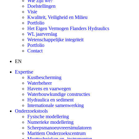
Wie zijn we?
Doelstellingen
Visie
Kwaliteit, Veiligheid en Milieu
Portfolio
Het Eigen Vermogen Flanders Hydraulics
WL jaarverslag
Wetenschappelijke integriteit
Portfolio
Contact
EN
Expertise
Kustbescherming
Waterbeheer
Havens en vaarwegen
Waterbouwkundige constructies
Hydraulica en sediment
Internationale samenwerking
Onderzoekstools
Fysische modellering
Numerieke modellering
Scheepsmanoeuvreersimulatoren
Maritiem Onderzoekscentrum
Meettechnieken en -instrumenten