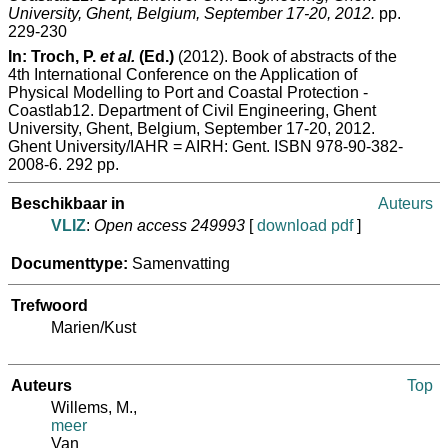
University, Ghent, Belgium, September 17-20, 2012.
pp.
229-230
In:
Troch, P.
et al.
(Ed.)
(2012). Book of abstracts of the
4th International Conference on the Application of
Physical Modelling to Port and Coastal Protection -
Coastlab12. Department of Civil Engineering, Ghent
University, Ghent, Belgium, September 17-20, 2012.
Ghent University/IAHR = AIRH: Gent. ISBN 978-90-382-
2008-6. 292 pp.
Beschikbaar in
Auteurs
VLIZ
:
Open access 249993
[
download pdf
]
Documenttype:
Samenvatting
Trefwoord
Marien/Kust
Auteurs
Top
Willems, M.
,
meer
Van