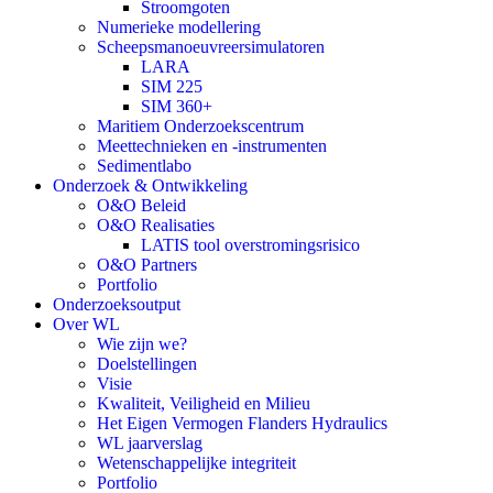
Stroomgoten
Numerieke modellering
Scheepsmanoeuvreersimulatoren
LARA
SIM 225
SIM 360+
Maritiem Onderzoekscentrum
Meettechnieken en -instrumenten
Sedimentlabo
Onderzoek & Ontwikkeling
O&O Beleid
O&O Realisaties
LATIS tool overstromingsrisico
O&O Partners
Portfolio
Onderzoeksoutput
Over WL
Wie zijn we?
Doelstellingen
Visie
Kwaliteit, Veiligheid en Milieu
Het Eigen Vermogen Flanders Hydraulics
WL jaarverslag
Wetenschappelijke integriteit
Portfolio