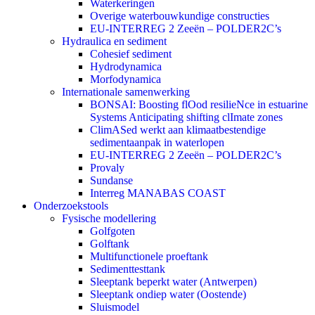
Waterkeringen
Overige waterbouwkundige constructies
EU-INTERREG 2 Zeeën – POLDER2C’s
Hydraulica en sediment
Cohesief sediment
Hydrodynamica
Morfodynamica
Internationale samenwerking
BONSAI: Boosting flOod resilieNce in estuarine
Systems Anticipating shifting clImate zones
ClimASed werkt aan klimaatbestendige
sedimentaanpak in waterlopen
EU-INTERREG 2 Zeeën – POLDER2C’s
Provaly
Sundanse
Interreg MANABAS COAST
Onderzoekstools
Fysische modellering
Golfgoten
Golftank
Multifunctionele proeftank
Sedimenttesttank
Sleeptank beperkt water (Antwerpen)
Sleeptank ondiep water (Oostende)
Sluismodel