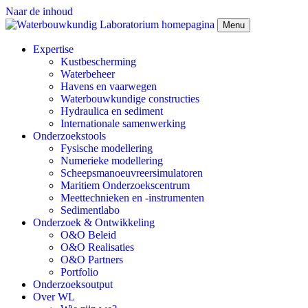
Naar de inhoud
Menu
Expertise
Kustbescherming
Waterbeheer
Havens en vaarwegen
Waterbouwkundige constructies
Hydraulica en sediment
Internationale samenwerking
Onderzoekstools
Fysische modellering
Numerieke modellering
Scheepsmanoeuvreersimulatoren
Maritiem Onderzoekscentrum
Meettechnieken en -instrumenten
Sedimentlabo
Onderzoek & Ontwikkeling
O&O Beleid
O&O Realisaties
O&O Partners
Portfolio
Onderzoeksoutput
Over WL