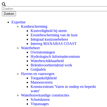
Zoeken
Expertise
Kustbescherming
Kustveiligheid bij storm
Erosiebescherming van de kust
Integraal kustzonebeheer
Interreg MANABAS COAST
Waterbeheer
Overstromingen
Hydrologisch Informatiecentrum
Waterbeschikbaarheid
Beleidsvoorbereidend werk
Getijtafels
Havens en vaarwegen
Toegankelijkheid
Manoeuvreren
Kenniscentrum 'Varen in ondiep en beperkt
water'
Waterbouwkundige constructies
Schutsluizen
Vispassages