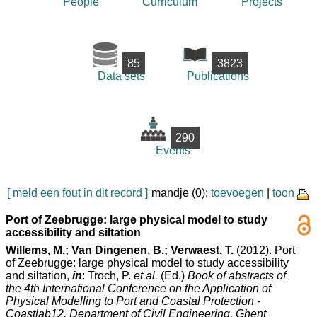
People
Curriculum
Projects
85
3823
Data sets
Publications
290
Events
[ meld een fout in dit record ]
mandje (0):
toevoegen
|
toon
Port of Zeebrugge: large physical model to study
accessibility and siltation
Willems, M.; Van Dingenen, B.; Verwaest, T.
(2012). Port
of Zeebrugge: large physical model to study accessibility
and siltation,
in
: Troch, P.
et al.
(Ed.)
Book of abstracts of
the 4th International Conference on the Application of
Physical Modelling to Port and Coastal Protection -
Coastlab12. Department of Civil Engineering, Ghent