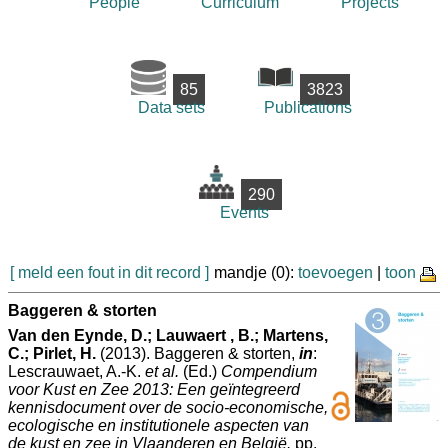
People
Curriculum
Projects
85
3823
Data sets
Publications
290
Events
[ meld een fout in dit record ]
mandje (0):
toevoegen
|
toon
Baggeren & storten
Van den Eynde, D.; Lauwaert , B.; Martens,
C.; Pirlet, H.
(2013). Baggeren & storten,
in
:
Lescrauwaet, A.-K.
et al.
(Ed.)
Compendium
voor Kust en Zee 2013: Een geïntegreerd
kennisdocument over de socio-economische,
ecologische en institutionele aspecten van
de kust en zee in Vlaanderen en België.
pp.