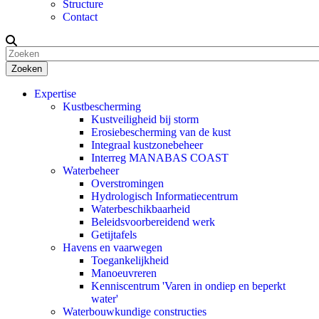
Structure
Contact
Zoeken
Expertise
Kustbescherming
Kustveiligheid bij storm
Erosiebescherming van de kust
Integraal kustzonebeheer
Interreg MANABAS COAST
Waterbeheer
Overstromingen
Hydrologisch Informatiecentrum
Waterbeschikbaarheid
Beleidsvoorbereidend werk
Getijtafels
Havens en vaarwegen
Toegankelijkheid
Manoeuvreren
Kenniscentrum 'Varen in ondiep en beperkt
water'
Waterbouwkundige constructies