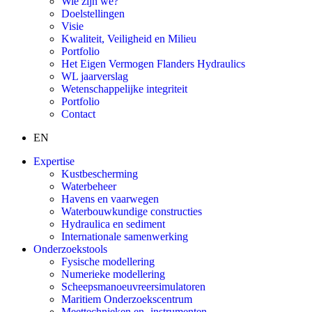
Wie zijn we?
Doelstellingen
Visie
Kwaliteit, Veiligheid en Milieu
Portfolio
Het Eigen Vermogen Flanders Hydraulics
WL jaarverslag
Wetenschappelijke integriteit
Portfolio
Contact
EN
Expertise
Kustbescherming
Waterbeheer
Havens en vaarwegen
Waterbouwkundige constructies
Hydraulica en sediment
Internationale samenwerking
Onderzoekstools
Fysische modellering
Numerieke modellering
Scheepsmanoeuvreersimulatoren
Maritiem Onderzoekscentrum
Meettechnieken en -instrumenten