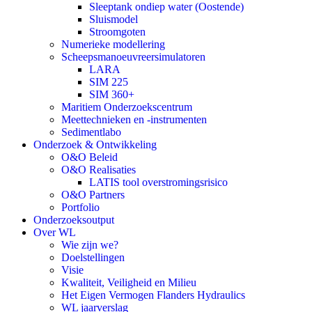
Sleeptank ondiep water (Oostende)
Sluismodel
Stroomgoten
Numerieke modellering
Scheepsmanoeuvreersimulatoren
LARA
SIM 225
SIM 360+
Maritiem Onderzoekscentrum
Meettechnieken en -instrumenten
Sedimentlabo
Onderzoek & Ontwikkeling
O&O Beleid
O&O Realisaties
LATIS tool overstromingsrisico
O&O Partners
Portfolio
Onderzoeksoutput
Over WL
Wie zijn we?
Doelstellingen
Visie
Kwaliteit, Veiligheid en Milieu
Het Eigen Vermogen Flanders Hydraulics
WL jaarverslag