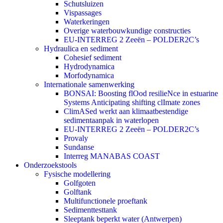
Schutsluizen
Vispassages
Waterkeringen
Overige waterbouwkundige constructies
EU-INTERREG 2 Zeeën – POLDER2C’s
Hydraulica en sediment
Cohesief sediment
Hydrodynamica
Morfodynamica
Internationale samenwerking
BONSAI: Boosting flOod resilieNce in estuarine
Systems Anticipating shifting clImate zones
ClimASed werkt aan klimaatbestendige
sedimentaanpak in waterlopen
EU-INTERREG 2 Zeeën – POLDER2C’s
Provaly
Sundanse
Interreg MANABAS COAST
Onderzoekstools
Fysische modellering
Golfgoten
Golftank
Multifunctionele proeftank
Sedimenttesttank
Sleeptank beperkt water (Antwerpen)