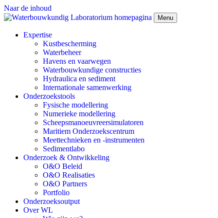
Naar de inhoud
Menu
Expertise
Kustbescherming
Waterbeheer
Havens en vaarwegen
Waterbouwkundige constructies
Hydraulica en sediment
Internationale samenwerking
Onderzoekstools
Fysische modellering
Numerieke modellering
Scheepsmanoeuvreersimulatoren
Maritiem Onderzoekscentrum
Meettechnieken en -instrumenten
Sedimentlabo
Onderzoek & Ontwikkeling
O&O Beleid
O&O Realisaties
O&O Partners
Portfolio
Onderzoeksoutput
Over WL