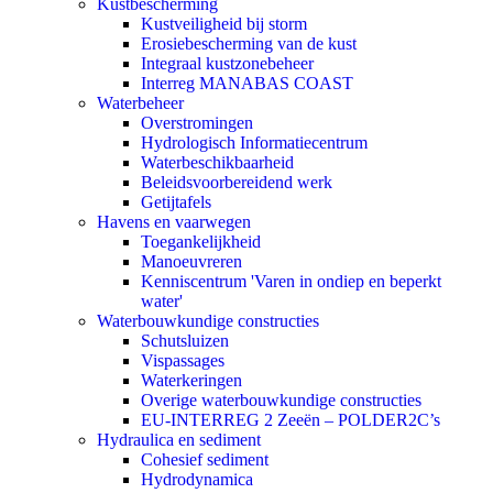
Kustbescherming
Kustveiligheid bij storm
Erosiebescherming van de kust
Integraal kustzonebeheer
Interreg MANABAS COAST
Waterbeheer
Overstromingen
Hydrologisch Informatiecentrum
Waterbeschikbaarheid
Beleidsvoorbereidend werk
Getijtafels
Havens en vaarwegen
Toegankelijkheid
Manoeuvreren
Kenniscentrum 'Varen in ondiep en beperkt
water'
Waterbouwkundige constructies
Schutsluizen
Vispassages
Waterkeringen
Overige waterbouwkundige constructies
EU-INTERREG 2 Zeeën – POLDER2C’s
Hydraulica en sediment
Cohesief sediment
Hydrodynamica