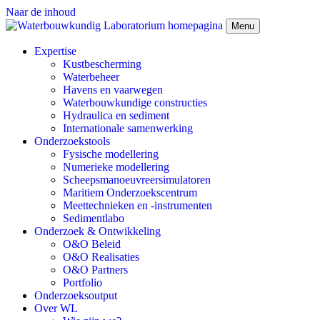
Naar de inhoud
Menu
Expertise
Kustbescherming
Waterbeheer
Havens en vaarwegen
Waterbouwkundige constructies
Hydraulica en sediment
Internationale samenwerking
Onderzoekstools
Fysische modellering
Numerieke modellering
Scheepsmanoeuvreersimulatoren
Maritiem Onderzoekscentrum
Meettechnieken en -instrumenten
Sedimentlabo
Onderzoek & Ontwikkeling
O&O Beleid
O&O Realisaties
O&O Partners
Portfolio
Onderzoeksoutput
Over WL