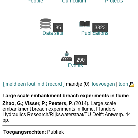
People
Curriculum
Projects
85
3823
Data sets
Publications
290
Events
[ meld een fout in dit record ]
mandje (0):
toevoegen
|
toon
Large scale embankment breach experiments in flume
Zhao, G.; Visser, P.; Peeters, P.
(2014). Large scale
embankment breach experiments in flume. Flanders
Hydraulics Research/Rijkswaterstaat/TU Delft: Antwerp. 44
pp.
Toegangsrechten
: Publiek