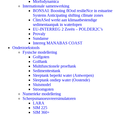
Morfodynamica
Internationale samenwerking
BONSAI: Boosting flOod resilieNce in estuarine
Systems Anticipating shifting clImate zones
ClimASed werkt aan klimaatbestendige
sedimentaanpak in waterlopen
EU-INTERREG 2 Zeeën – POLDER2C’s
Provaly
Sundanse
Interreg MANABAS COAST
Onderzoekstools
Fysische modellering
Golfgoten
Golftank
Multifunctionele proeftank
Sedimenttesttank
Sleeptank beperkt water (Antwerpen)
Sleeptank ondiep water (Oostende)
Sluismodel
Stroomgoten
Numerieke modellering
Scheepsmanoeuvreersimulatoren
LARA
SIM 225
SIM 360+