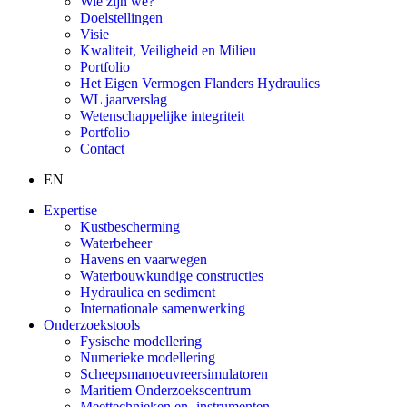
Wie zijn we?
Doelstellingen
Visie
Kwaliteit, Veiligheid en Milieu
Portfolio
Het Eigen Vermogen Flanders Hydraulics
WL jaarverslag
Wetenschappelijke integriteit
Portfolio
Contact
EN
Expertise
Kustbescherming
Waterbeheer
Havens en vaarwegen
Waterbouwkundige constructies
Hydraulica en sediment
Internationale samenwerking
Onderzoekstools
Fysische modellering
Numerieke modellering
Scheepsmanoeuvreersimulatoren
Maritiem Onderzoekscentrum
Meettechnieken en -instrumenten