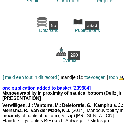
People
Curriculum
Projects
85
3823
Data sets
Publications
290
Events
[ meld een fout in dit record ]
mandje (1):
toevoegen
|
toon
one publication added to basket [239684]
Manoeuvrability in proximity of nautical bottom (Delfzijl)
[PRESENTATION]
Verwilligen, J.; Vantorre, M.; Delefortrie, G.; Kamphuis, J.;
Meinsma, R.; van der Made, K.J.
(2014). Manoeuvrability in
proximity of nautical bottom (Delfzijl) [PRESENTATION].
Flanders Hydraulics Research: Antwerp. 17 slides pp.