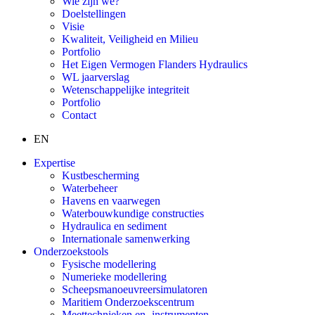
Wie zijn we?
Doelstellingen
Visie
Kwaliteit, Veiligheid en Milieu
Portfolio
Het Eigen Vermogen Flanders Hydraulics
WL jaarverslag
Wetenschappelijke integriteit
Portfolio
Contact
EN
Expertise
Kustbescherming
Waterbeheer
Havens en vaarwegen
Waterbouwkundige constructies
Hydraulica en sediment
Internationale samenwerking
Onderzoekstools
Fysische modellering
Numerieke modellering
Scheepsmanoeuvreersimulatoren
Maritiem Onderzoekscentrum
Meettechnieken en -instrumenten