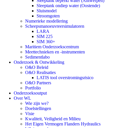
Sleeptank beperkt water (Antwerpen)
Sleeptank ondiep water (Oostende)
Sluismodel
Stroomgoten
Numerieke modellering
Scheepsmanoeuvreersimulatoren
LARA
SIM 225
SIM 360+
Maritiem Onderzoekscentrum
Meettechnieken en -instrumenten
Sedimentlabo
Onderzoek & Ontwikkeling
O&O Beleid
O&O Realisaties
LATIS tool overstromingsrisico
O&O Partners
Portfolio
Onderzoeksoutput
Over WL
Wie zijn we?
Doelstellingen
Visie
Kwaliteit, Veiligheid en Milieu
Het Eigen Vermogen Flanders Hydraulics