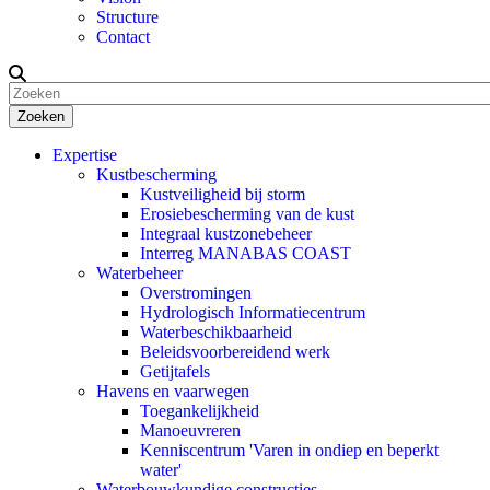
Structure
Contact
Zoeken
Expertise
Kustbescherming
Kustveiligheid bij storm
Erosiebescherming van de kust
Integraal kustzonebeheer
Interreg MANABAS COAST
Waterbeheer
Overstromingen
Hydrologisch Informatiecentrum
Waterbeschikbaarheid
Beleidsvoorbereidend werk
Getijtafels
Havens en vaarwegen
Toegankelijkheid
Manoeuvreren
Kenniscentrum 'Varen in ondiep en beperkt
water'
Waterbouwkundige constructies