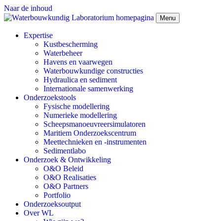
Naar de inhoud
Menu
Expertise
Kustbescherming
Waterbeheer
Havens en vaarwegen
Waterbouwkundige constructies
Hydraulica en sediment
Internationale samenwerking
Onderzoekstools
Fysische modellering
Numerieke modellering
Scheepsmanoeuvreersimulatoren
Maritiem Onderzoekscentrum
Meettechnieken en -instrumenten
Sedimentlabo
Onderzoek & Ontwikkeling
O&O Beleid
O&O Realisaties
O&O Partners
Portfolio
Onderzoeksoutput
Over WL