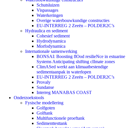
Schutsluizen
Vispassages
Waterkeringen
Overige waterbouwkundige constructies
EU-INTERREG 2 Zeeën – POLDER2C’s
Hydraulica en sediment
Cohesief sediment
Hydrodynamica
Morfodynamica
Internationale samenwerking
BONSAI: Boosting flOod resilieNce in estuarine
Systems Anticipating shifting clImate zones
ClimASed werkt aan klimaatbestendige
sedimentaanpak in waterlopen
EU-INTERREG 2 Zeeën – POLDER2C’s
Provaly
Sundanse
Interreg MANABAS COAST
Onderzoekstools
Fysische modellering
Golfgoten
Golftank
Multifunctionele proeftank
Sedimenttesttank