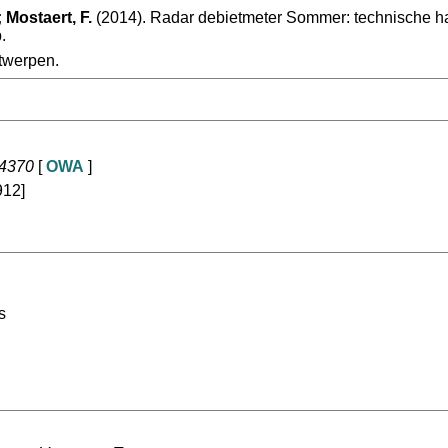
 Mostaert, F.
(2014). Radar debietmeter Sommer: technische hand
.
twerpen.
64370
[
OWA
]
912]
s