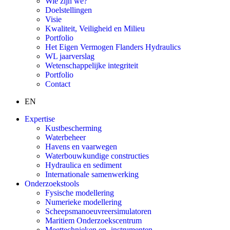
Wie zijn we?
Doelstellingen
Visie
Kwaliteit, Veiligheid en Milieu
Portfolio
Het Eigen Vermogen Flanders Hydraulics
WL jaarverslag
Wetenschappelijke integriteit
Portfolio
Contact
EN
Expertise
Kustbescherming
Waterbeheer
Havens en vaarwegen
Waterbouwkundige constructies
Hydraulica en sediment
Internationale samenwerking
Onderzoekstools
Fysische modellering
Numerieke modellering
Scheepsmanoeuvreersimulatoren
Maritiem Onderzoekscentrum
Meettechnieken en -instrumenten