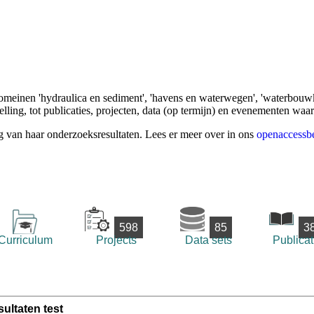
omeinen 'hydraulica en sediment', 'havens en waterwegen', 'waterbouwk
ling, tot publicaties, projecten, data (op termijn) en evenementen waa
g van haar onderzoeksresultaten. Lees er meer over in ons
openaccessbe
598
85
3
Curriculum
Projects
Data sets
Publicat
ultaten test