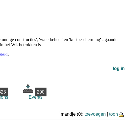
undige constructies', 'waterbeheer' en 'kustbescherming' - gaande
rin het WL betrokken is.
leid
.
log in
823
290
ions
Events
mandje (0):
toevoegen
|
toon