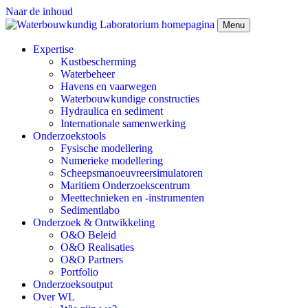
Naar de inhoud
Menu
Expertise
Kustbescherming
Waterbeheer
Havens en vaarwegen
Waterbouwkundige constructies
Hydraulica en sediment
Internationale samenwerking
Onderzoekstools
Fysische modellering
Numerieke modellering
Scheepsmanoeuvreersimulatoren
Maritiem Onderzoekscentrum
Meettechnieken en -instrumenten
Sedimentlabo
Onderzoek & Ontwikkeling
O&O Beleid
O&O Realisaties
O&O Partners
Portfolio
Onderzoeksoutput
Over WL