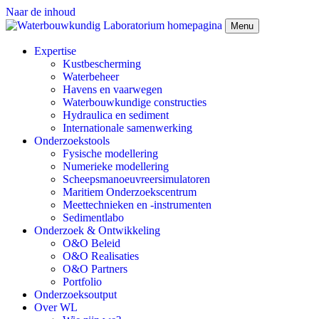
Naar de inhoud
Menu
Expertise
Kustbescherming
Waterbeheer
Havens en vaarwegen
Waterbouwkundige constructies
Hydraulica en sediment
Internationale samenwerking
Onderzoekstools
Fysische modellering
Numerieke modellering
Scheepsmanoeuvreersimulatoren
Maritiem Onderzoekscentrum
Meettechnieken en -instrumenten
Sedimentlabo
Onderzoek & Ontwikkeling
O&O Beleid
O&O Realisaties
O&O Partners
Portfolio
Onderzoeksoutput
Over WL