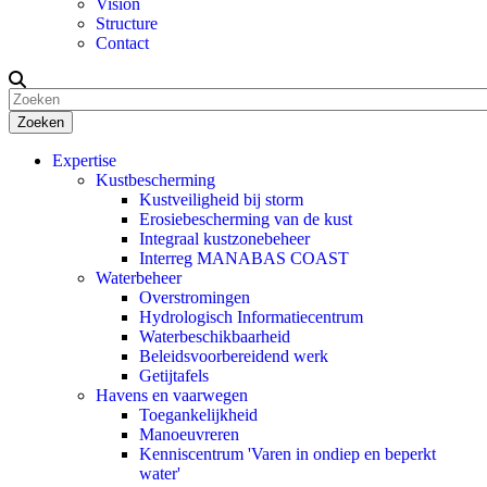
Vision
Structure
Contact
Zoeken
Expertise
Kustbescherming
Kustveiligheid bij storm
Erosiebescherming van de kust
Integraal kustzonebeheer
Interreg MANABAS COAST
Waterbeheer
Overstromingen
Hydrologisch Informatiecentrum
Waterbeschikbaarheid
Beleidsvoorbereidend werk
Getijtafels
Havens en vaarwegen
Toegankelijkheid
Manoeuvreren
Kenniscentrum 'Varen in ondiep en beperkt
water'