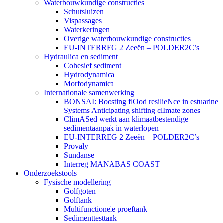
Waterbouwkundige constructies
Schutsluizen
Vispassages
Waterkeringen
Overige waterbouwkundige constructies
EU-INTERREG 2 Zeeën – POLDER2C’s
Hydraulica en sediment
Cohesief sediment
Hydrodynamica
Morfodynamica
Internationale samenwerking
BONSAI: Boosting flOod resilieNce in estuarine
Systems Anticipating shifting clImate zones
ClimASed werkt aan klimaatbestendige
sedimentaanpak in waterlopen
EU-INTERREG 2 Zeeën – POLDER2C’s
Provaly
Sundanse
Interreg MANABAS COAST
Onderzoekstools
Fysische modellering
Golfgoten
Golftank
Multifunctionele proeftank
Sedimenttesttank