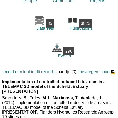
People
Curriculum
Projects
85
3823
Data sets
Publications
290
Events
[ meld een fout in dit record ]
mandje (0):
toevoegen
|
toon
Implementation of controlled reduced tide areas in a
TELEMAC 3D model of the Scheldt Estuary
[PRESENTATION]
Smolders, S.; Teles, M.J.; Maximova, T.; Vanlede, J.
(2014). Implementation of controlled reduced tide areas in a
TELEMAC 3D model of the Scheldt Estuary
[PRESENTATION]. Flanders Hydraulics Research: Antwerp.
19 slides pp.