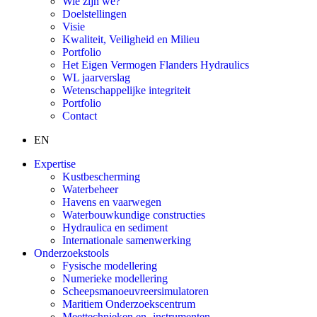
Wie zijn we?
Doelstellingen
Visie
Kwaliteit, Veiligheid en Milieu
Portfolio
Het Eigen Vermogen Flanders Hydraulics
WL jaarverslag
Wetenschappelijke integriteit
Portfolio
Contact
EN
Expertise
Kustbescherming
Waterbeheer
Havens en vaarwegen
Waterbouwkundige constructies
Hydraulica en sediment
Internationale samenwerking
Onderzoekstools
Fysische modellering
Numerieke modellering
Scheepsmanoeuvreersimulatoren
Maritiem Onderzoekscentrum
Meettechnieken en -instrumenten