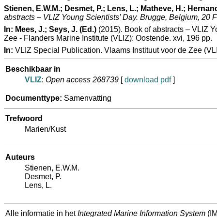
Stienen, E.W.M.; Desmet, P.; Lens, L.; Matheve, H.; Hernand
abstracts – VLIZ Young Scientists’ Day. Brugge, Belgium, 20 
In:
Mees, J.; Seys, J. (Ed.)
(2015). Book of abstracts – VLIZ 
Zee - Flanders Marine Institute (VLIZ): Oostende. xvi, 196 pp.
In:
VLIZ Special Publication. Vlaams Instituut voor de Zee (
Beschikbaar in
VLIZ
:
Open access 268739
[
download pdf
]
Documenttype:
Samenvatting
Trefwoord
Marien/Kust
Auteurs
Stienen, E.W.M.
Desmet, P.
Lens, L.
Alle informatie in het
Integrated Marine Information System
(IM