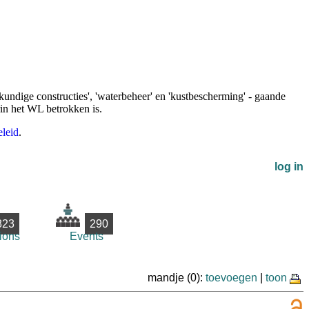
undige constructies', 'waterbeheer' en 'kustbescherming' - gaande
rin het WL betrokken is.
leid
.
log in
823
290
ions
Events
mandje (0):
toevoegen
|
toon