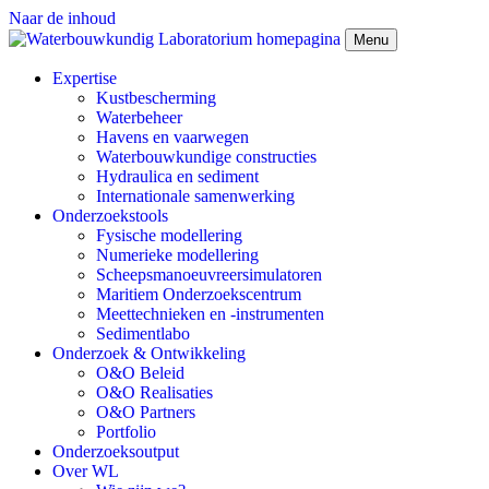
Naar de inhoud
Menu
Expertise
Kustbescherming
Waterbeheer
Havens en vaarwegen
Waterbouwkundige constructies
Hydraulica en sediment
Internationale samenwerking
Onderzoekstools
Fysische modellering
Numerieke modellering
Scheepsmanoeuvreersimulatoren
Maritiem Onderzoekscentrum
Meettechnieken en -instrumenten
Sedimentlabo
Onderzoek & Ontwikkeling
O&O Beleid
O&O Realisaties
O&O Partners
Portfolio
Onderzoeksoutput
Over WL