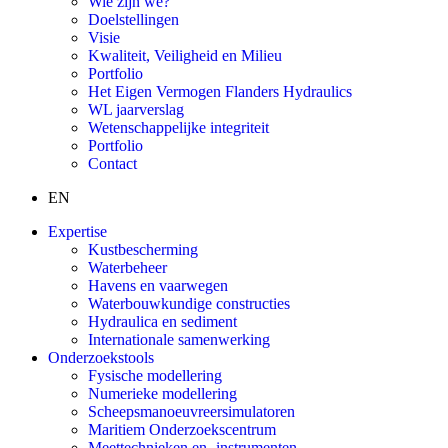
Wie zijn we?
Doelstellingen
Visie
Kwaliteit, Veiligheid en Milieu
Portfolio
Het Eigen Vermogen Flanders Hydraulics
WL jaarverslag
Wetenschappelijke integriteit
Portfolio
Contact
EN
Expertise
Kustbescherming
Waterbeheer
Havens en vaarwegen
Waterbouwkundige constructies
Hydraulica en sediment
Internationale samenwerking
Onderzoekstools
Fysische modellering
Numerieke modellering
Scheepsmanoeuvreersimulatoren
Maritiem Onderzoekscentrum
Meettechnieken en -instrumenten