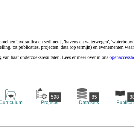
omeinen 'hydraulica en sediment', 'havens en waterwegen', 'waterbouwk
ling, tot publicaties, projecten, data (op termijn) en evenementen waa
g van haar onderzoeksresultaten. Lees er meer over in ons
openaccessbe
598
85
3
Curriculum
Projects
Data sets
Publicat