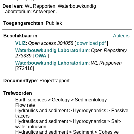
Deel van:
WL Rapporten. Waterbouwkundig
Laboratorium: Antwerpen.
Toegangsrechten
: Publiek
Beschikbaar in
Auteurs
VLIZ
:
Open access 304058
[
download pdf
]
Waterbouwkundig Laboratorium
:
Open Repository
273339
[
OWA
]
Waterbouwkundig Laboratorium
:
WL Rapporten
[272416]
Documenttype:
Projectrapport
Trefwoorden
Earth sciences > Geology > Sedimentology
Flow rate
Hydraulics and sediment > Hydrodynamics > Passive
tracers
Hydraulics and sediment > Hydrodynamics > Salt-
water intrusion
Hydraulics and sediment > Sediment > Cohesive