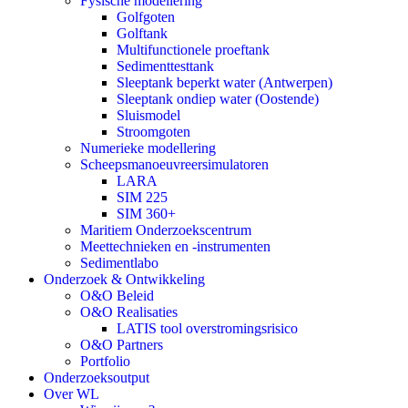
Fysische modellering
Golfgoten
Golftank
Multifunctionele proeftank
Sedimenttesttank
Sleeptank beperkt water (Antwerpen)
Sleeptank ondiep water (Oostende)
Sluismodel
Stroomgoten
Numerieke modellering
Scheepsmanoeuvreersimulatoren
LARA
SIM 225
SIM 360+
Maritiem Onderzoekscentrum
Meettechnieken en -instrumenten
Sedimentlabo
Onderzoek & Ontwikkeling
O&O Beleid
O&O Realisaties
LATIS tool overstromingsrisico
O&O Partners
Portfolio
Onderzoeksoutput
Over WL