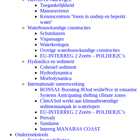
Toegankelijkheid
Manoeuvreren
Kenniscentrum 'Varen in ondiep en beperkt
water'
Waterbouwkundige constructies
Schutsluizen
Vispassages
Waterkeringen
Overige waterbouwkundige constructies
EU-INTERREG 2 Zeeën – POLDER2C’s
Hydraulica en sediment
Cohesief sediment
Hydrodynamica
Morfodynamica
Internationale samenwerking
BONSAI: Boosting flOod resilieNce in estuarine
Systems Anticipating shifting clImate zones
ClimASed werkt aan klimaatbestendige
sedimentaanpak in waterlopen
EU-INTERREG 2 Zeeën – POLDER2C’s
Provaly
Sundanse
Interreg MANABAS COAST
Onderzoekstools