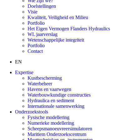
Wie zijn we?
Doelstellingen
Visie
Kwaliteit, Veiligheid en Milieu
Portfolio
Het Eigen Vermogen Flanders Hydraulics
WL jaarverslag
Wetenschappelijke integriteit
Portfolio
Contact
EN
Expertise
Kustbescherming
Waterbeheer
Havens en vaarwegen
Waterbouwkundige constructies
Hydraulica en sediment
Internationale samenwerking
Onderzoekstools
Fysische modellering
Numerieke modellering
Scheepsmanoeuvreersimulatoren
Maritiem Onderzoekscentrum
Meettechnieken en -instrumenten