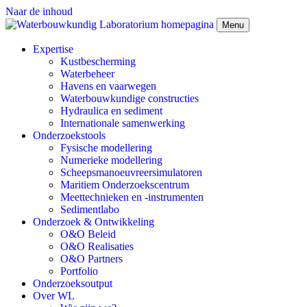
Naar de inhoud
Menu
Expertise
Kustbescherming
Waterbeheer
Havens en vaarwegen
Waterbouwkundige constructies
Hydraulica en sediment
Internationale samenwerking
Onderzoekstools
Fysische modellering
Numerieke modellering
Scheepsmanoeuvreersimulatoren
Maritiem Onderzoekscentrum
Meettechnieken en -instrumenten
Sedimentlabo
Onderzoek & Ontwikkeling
O&O Beleid
O&O Realisaties
O&O Partners
Portfolio
Onderzoeksoutput
Over WL