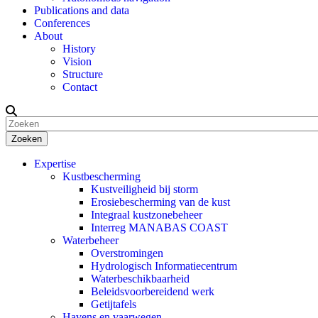
Publications and data
Conferences
About
History
Vision
Structure
Contact
Zoeken
Expertise
Kustbescherming
Kustveiligheid bij storm
Erosiebescherming van de kust
Integraal kustzonebeheer
Interreg MANABAS COAST
Waterbeheer
Overstromingen
Hydrologisch Informatiecentrum
Waterbeschikbaarheid
Beleidsvoorbereidend werk
Getijtafels
Havens en vaarwegen