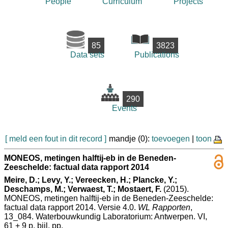
People
Curriculum
Projects
85
3823
Data sets
Publications
290
Events
[ meld een fout in dit record ]
mandje (0):
toevoegen
|
toon
MONEOS, metingen halftij-eb in de Beneden-
Zeeschelde: factual data rapport 2014
Meire, D.; Levy, Y.; Vereecken, H.; Plancke, Y.;
Deschamps, M.; Verwaest, T.; Mostaert, F.
(2015).
MONEOS, metingen halftij-eb in de Beneden-Zeeschelde:
factual data rapport 2014. Versie 4.0.
WL Rapporten
,
13_084. Waterbouwkundig Laboratorium: Antwerpen. VI,
61 + 9 p. bijl. pp.