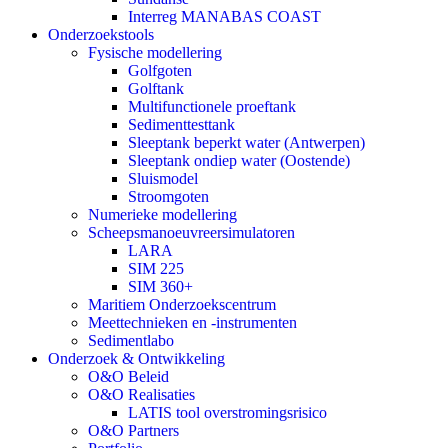
Interreg MANABAS COAST
Onderzoekstools
Fysische modellering
Golfgoten
Golftank
Multifunctionele proeftank
Sedimenttesttank
Sleeptank beperkt water (Antwerpen)
Sleeptank ondiep water (Oostende)
Sluismodel
Stroomgoten
Numerieke modellering
Scheepsmanoeuvreersimulatoren
LARA
SIM 225
SIM 360+
Maritiem Onderzoekscentrum
Meettechnieken en -instrumenten
Sedimentlabo
Onderzoek & Ontwikkeling
O&O Beleid
O&O Realisaties
LATIS tool overstromingsrisico
O&O Partners