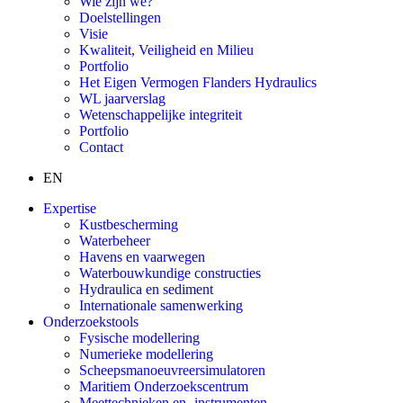
Wie zijn we?
Doelstellingen
Visie
Kwaliteit, Veiligheid en Milieu
Portfolio
Het Eigen Vermogen Flanders Hydraulics
WL jaarverslag
Wetenschappelijke integriteit
Portfolio
Contact
EN
Expertise
Kustbescherming
Waterbeheer
Havens en vaarwegen
Waterbouwkundige constructies
Hydraulica en sediment
Internationale samenwerking
Onderzoekstools
Fysische modellering
Numerieke modellering
Scheepsmanoeuvreersimulatoren
Maritiem Onderzoekscentrum
Meettechnieken en -instrumenten