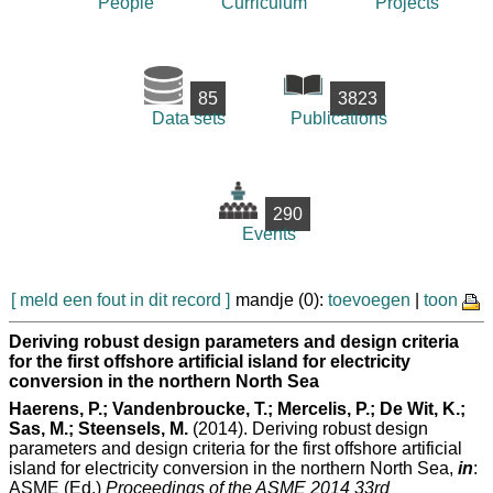
People
Curriculum
Projects
85
3823
Data sets
Publications
290
Events
[ meld een fout in dit record ]
mandje (0):
toevoegen
|
toon
Deriving robust design parameters and design criteria
for the first offshore artificial island for electricity
conversion in the northern North Sea
Haerens, P.; Vandenbroucke, T.; Mercelis, P.; De Wit, K.;
Sas, M.; Steensels, M.
(2014). Deriving robust design
parameters and design criteria for the first offshore artificial
island for electricity conversion in the northern North Sea,
in
:
ASME (Ed.)
Proceedings of the ASME 2014 33rd