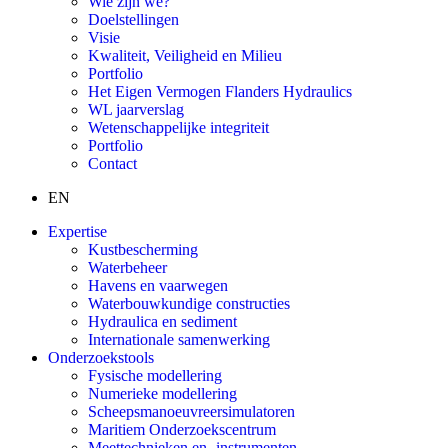
Wie zijn we?
Doelstellingen
Visie
Kwaliteit, Veiligheid en Milieu
Portfolio
Het Eigen Vermogen Flanders Hydraulics
WL jaarverslag
Wetenschappelijke integriteit
Portfolio
Contact
EN
Expertise
Kustbescherming
Waterbeheer
Havens en vaarwegen
Waterbouwkundige constructies
Hydraulica en sediment
Internationale samenwerking
Onderzoekstools
Fysische modellering
Numerieke modellering
Scheepsmanoeuvreersimulatoren
Maritiem Onderzoekscentrum
Meettechnieken en -instrumenten