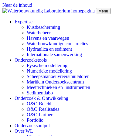
Naar de inhoud
Menu
Expertise
Kustbescherming
Waterbeheer
Havens en vaarwegen
Waterbouwkundige constructies
Hydraulica en sediment
Internationale samenwerking
Onderzoekstools
Fysische modellering
Numerieke modellering
Scheepsmanoeuvreersimulatoren
Maritiem Onderzoekscentrum
Meettechnieken en -instrumenten
Sedimentlabo
Onderzoek & Ontwikkeling
O&O Beleid
O&O Realisaties
O&O Partners
Portfolio
Onderzoeksoutput
Over WL