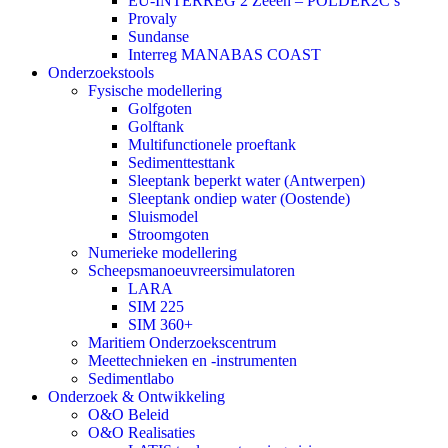
EU-INTERREG 2 Zeeën – POLDER2C’s
Provaly
Sundanse
Interreg MANABAS COAST
Onderzoekstools
Fysische modellering
Golfgoten
Golftank
Multifunctionele proeftank
Sedimenttesttank
Sleeptank beperkt water (Antwerpen)
Sleeptank ondiep water (Oostende)
Sluismodel
Stroomgoten
Numerieke modellering
Scheepsmanoeuvreersimulatoren
LARA
SIM 225
SIM 360+
Maritiem Onderzoekscentrum
Meettechnieken en -instrumenten
Sedimentlabo
Onderzoek & Ontwikkeling
O&O Beleid
O&O Realisaties