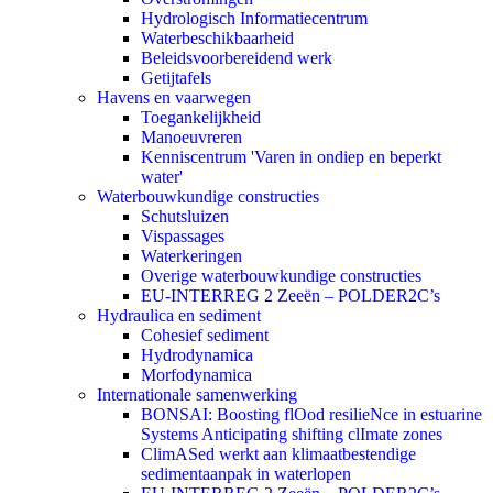
Hydrologisch Informatiecentrum
Waterbeschikbaarheid
Beleidsvoorbereidend werk
Getijtafels
Havens en vaarwegen
Toegankelijkheid
Manoeuvreren
Kenniscentrum 'Varen in ondiep en beperkt
water'
Waterbouwkundige constructies
Schutsluizen
Vispassages
Waterkeringen
Overige waterbouwkundige constructies
EU-INTERREG 2 Zeeën – POLDER2C’s
Hydraulica en sediment
Cohesief sediment
Hydrodynamica
Morfodynamica
Internationale samenwerking
BONSAI: Boosting flOod resilieNce in estuarine
Systems Anticipating shifting clImate zones
ClimASed werkt aan klimaatbestendige
sedimentaanpak in waterlopen