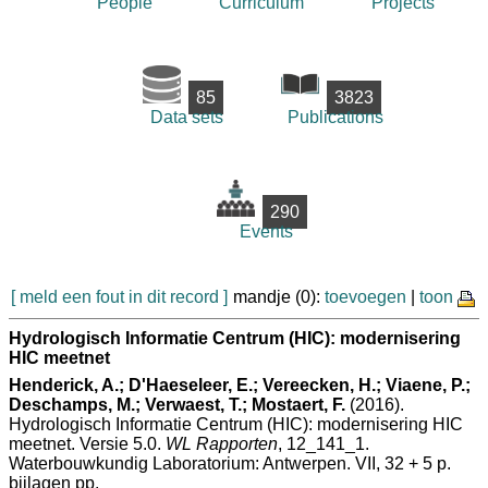
People
Curriculum
Projects
85
3823
Data sets
Publications
290
Events
[ meld een fout in dit record ]
mandje (0):
toevoegen
|
toon
Hydrologisch Informatie Centrum (HIC): modernisering
HIC meetnet
Henderick, A.; D'Haeseleer, E.; Vereecken, H.; Viaene, P.;
Deschamps, M.; Verwaest, T.; Mostaert, F.
(2016).
Hydrologisch Informatie Centrum (HIC): modernisering HIC
meetnet. Versie 5.0.
WL Rapporten
, 12_141_1.
Waterbouwkundig Laboratorium: Antwerpen. VII, 32 + 5 p.
bijlagen pp.