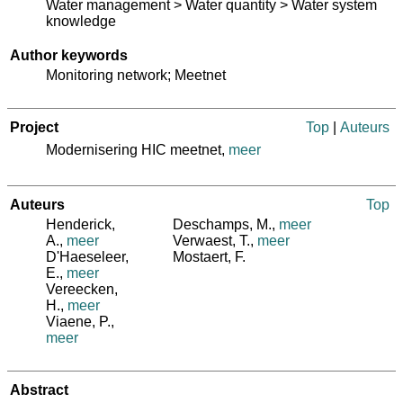
Water management > Water quantity > Water system
knowledge
Author keywords
Monitoring network; Meetnet
Project
Top
|
Auteurs
Modernisering HIC meetnet,
meer
Auteurs
Top
Henderick,
Deschamps, M.
,
meer
A.
,
meer
Verwaest, T.
,
meer
D'Haeseleer,
Mostaert, F.
E.
,
meer
Vereecken,
H.
,
meer
Viaene, P.
,
meer
Abstract