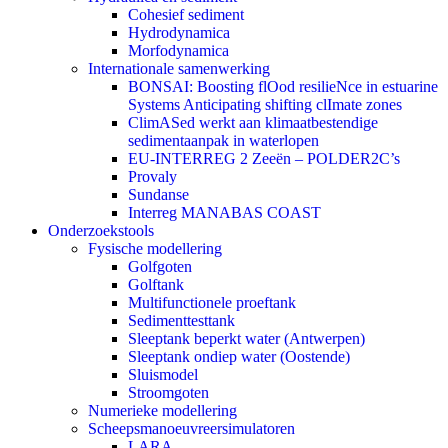
Cohesief sediment
Hydrodynamica
Morfodynamica
Internationale samenwerking
BONSAI: Boosting flOod resilieNce in estuarine
Systems Anticipating shifting clImate zones
ClimASed werkt aan klimaatbestendige
sedimentaanpak in waterlopen
EU-INTERREG 2 Zeeën – POLDER2C’s
Provaly
Sundanse
Interreg MANABAS COAST
Onderzoekstools
Fysische modellering
Golfgoten
Golftank
Multifunctionele proeftank
Sedimenttesttank
Sleeptank beperkt water (Antwerpen)
Sleeptank ondiep water (Oostende)
Sluismodel
Stroomgoten
Numerieke modellering
Scheepsmanoeuvreersimulatoren
LARA