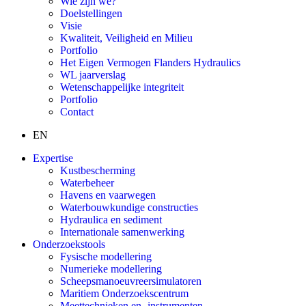
Wie zijn we?
Doelstellingen
Visie
Kwaliteit, Veiligheid en Milieu
Portfolio
Het Eigen Vermogen Flanders Hydraulics
WL jaarverslag
Wetenschappelijke integriteit
Portfolio
Contact
EN
Expertise
Kustbescherming
Waterbeheer
Havens en vaarwegen
Waterbouwkundige constructies
Hydraulica en sediment
Internationale samenwerking
Onderzoekstools
Fysische modellering
Numerieke modellering
Scheepsmanoeuvreersimulatoren
Maritiem Onderzoekscentrum
Meettechnieken en -instrumenten