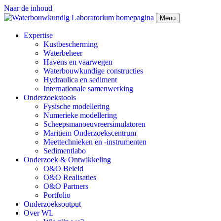
Naar de inhoud
Menu
Expertise
Kustbescherming
Waterbeheer
Havens en vaarwegen
Waterbouwkundige constructies
Hydraulica en sediment
Internationale samenwerking
Onderzoekstools
Fysische modellering
Numerieke modellering
Scheepsmanoeuvreersimulatoren
Maritiem Onderzoekscentrum
Meettechnieken en -instrumenten
Sedimentlabo
Onderzoek & Ontwikkeling
O&O Beleid
O&O Realisaties
O&O Partners
Portfolio
Onderzoeksoutput
Over WL