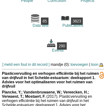
People
Curriculum
Projects
85
3823
Data sets
Publications
290
Events
[ meld een fout in dit record ]
mandje (0):
toevoegen
|
toon
Plasticvervuiling en verhogen efficiëntie bij het ruimen
van drijfvuil in het Schelde-estuarium: deelrapport 1.
Advies voor het optimaliseren voor het ruimen van
drijfvuil
Plancke, Y.; Vandenbruwaene, W.; Vereecken, H.;
Verwaest, T.; Mostaert, F.
(2017). Plasticvervuiling en
verhogen efficiëntie bij het ruimen van drijfvuil in het
Schelde-estuarium: deelrapport 1. Advies voor het