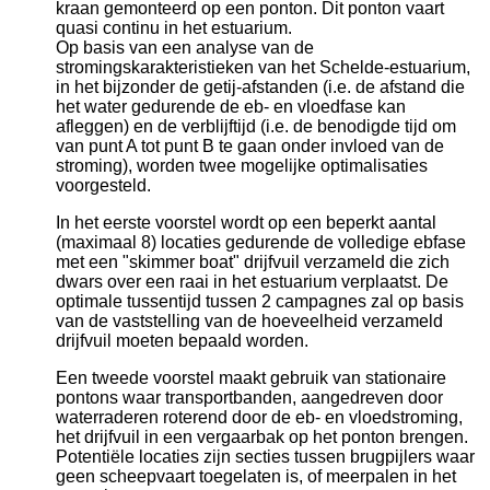
kraan gemonteerd op een ponton. Dit ponton vaart
quasi continu in het estuarium.
Op basis van een analyse van de
stromingskarakteristieken van het Schelde-estuarium,
in het bijzonder de getij-afstanden (i.e. de afstand die
het water gedurende de eb- en vloedfase kan
afleggen) en de verblijftijd (i.e. de benodigde tijd om
van punt A tot punt B te gaan onder invloed van de
stroming), worden twee mogelijke optimalisaties
voorgesteld.
In het eerste voorstel wordt op een beperkt aantal
(maximaal 8) locaties gedurende de volledige ebfase
met een "skimmer boat" drijfvuil verzameld die zich
dwars over een raai in het estuarium verplaatst. De
optimale tussentijd tussen 2 campagnes zal op basis
van de vaststelling van de hoeveelheid verzameld
drijfvuil moeten bepaald worden.
Een tweede voorstel maakt gebruik van stationaire
pontons waar transportbanden, aangedreven door
waterraderen roterend door de eb- en vloedstroming,
het drijfvuil in een vergaarbak op het ponton brengen.
Potentiële locaties zijn secties tussen brugpijlers waar
geen scheepvaart toegelaten is, of meerpalen in het