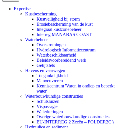
Expertise
Kustbescherming
Kustveiligheid bij storm
Erosiebescherming van de kust
Integraal kustzonebeheer
Interreg MANABAS COAST
Waterbeheer
Overstromingen
Hydrologisch Informatiecentrum
Waterbeschikbaarheid
Beleidsvoorbereidend werk
Getijtafels
Havens en vaarwegen
Toegankelijkheid
Manoeuvreren
Kenniscentrum 'Varen in ondiep en beperkt
water'
Waterbouwkundige constructies
Schutsluizen
Vispassages
Waterkeringen
Overige waterbouwkundige constructies
EU-INTERREG 2 Zeeën – POLDER2C’s
Hydraulica en sediment