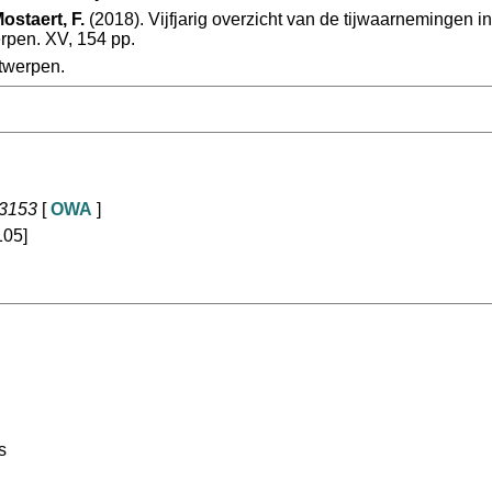
ostaert, F.
(2018). Vijfjarig overzicht van de tijwaarnemingen 
rpen. XV, 154 pp.
twerpen.
13153
[
OWA
]
105]
s