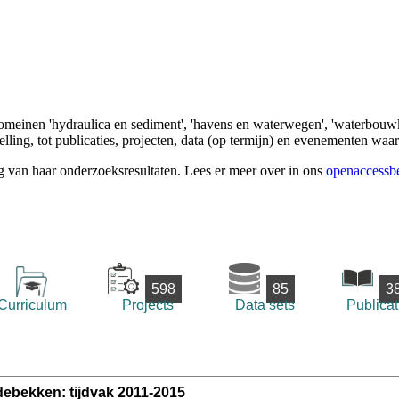
omeinen 'hydraulica en sediment', 'havens en waterwegen', 'waterbouwk
ling, tot publicaties, projecten, data (op termijn) en evenementen waa
g van haar onderzoeksresultaten. Lees er meer over in ons
openaccessbe
598
85
3
Curriculum
Projects
Data sets
Publicat
ldebekken: tijdvak 2011-2015