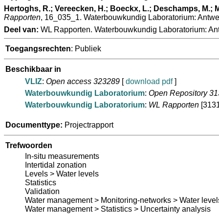
Hertoghs, R.; Vereecken, H.; Boeckx, L.; Deschamps, M.; M
Rapporten
, 16_035_1. Waterbouwkundig Laboratorium: Antwe
Deel van:
WL Rapporten. Waterbouwkundig Laboratorium: An
Toegangsrechten
: Publiek
Beschikbaar in
VLIZ
:
Open access 323289
[
download pdf
]
Waterbouwkundig Laboratorium
:
Open Repository 3
Waterbouwkundig Laboratorium
:
WL Rapporten
[313
Documenttype:
Projectrapport
Trefwoorden
In-situ measurements
Intertidal zonation
Levels > Water levels
Statistics
Validation
Water management > Monitoring-networks > Water level
Water management > Statistics > Uncertainty analysis