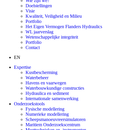
Wie zijn we?
Doelstellingen
Visie
Kwaliteit, Veiligheid en Milieu
Portfolio
Het Eigen Vermogen Flanders Hydraulics
WL jaarverslag
Wetenschappelijke integriteit
Portfolio
Contact
EN
Expertise
Kustbescherming
Waterbeheer
Havens en vaarwegen
Waterbouwkundige constructies
Hydraulica en sediment
Internationale samenwerking
Onderzoekstools
Fysische modellering
Numerieke modellering
Scheepsmanoeuvreersimulatoren
Maritiem Onderzoekscentrum
Meettechnieken en -instrumenten