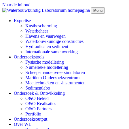
Naar de inhoud
Menu
Expertise
Kustbescherming
Waterbeheer
Havens en vaarwegen
Waterbouwkundige constructies
Hydraulica en sediment
Internationale samenwerking
Onderzoekstools
Fysische modellering
Numerieke modellering
Scheepsmanoeuvreersimulatoren
Maritiem Onderzoekscentrum
Meettechnieken en -instrumenten
Sedimentlabo
Onderzoek & Ontwikkeling
O&O Beleid
O&O Realisaties
O&O Partners
Portfolio
Onderzoeksoutput
Over WL