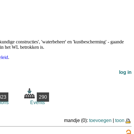
undige constructies', 'waterbeheer' en 'kustbescherming' - gaande
rin het WL betrokken is.
leid
.
log in
823
290
ions
Events
mandje (0):
toevoegen
|
toon