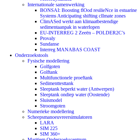
Internationale samenwerking
BONSAI: Boosting flOod resilieNce in estuarine
Systems Anticipating shifting clImate zones
ClimASed werkt aan klimaatbestendige
sedimentaanpak in waterlopen
EU-INTERREG 2 Zeeën – POLDER2C’s
Provaly
Sundanse
Interreg MANABAS COAST
Onderzoekstools
Fysische modellering
Golfgoten
Golftank
Multifunctionele proeftank
Sedimenttesttank
Sleeptank beperkt water (Antwerpen)
Sleeptank ondiep water (Oostende)
Sluismodel
Stroomgoten
Numerieke modellering
Scheepsmanoeuvreersimulatoren
LARA
SIM 225
SIM 360+
Maritiem Onderzoekscentrum