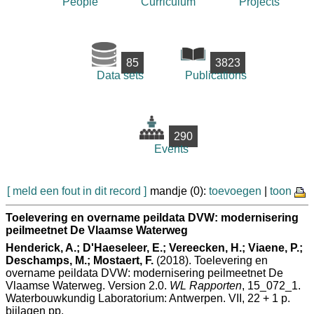
People
Curriculum
Projects
85
3823
Data sets
Publications
290
Events
[ meld een fout in dit record ]
mandje (0):
toevoegen
|
toon
Toelevering en overname peildata DVW: modernisering
peilmeetnet De Vlaamse Waterweg
Henderick, A.; D'Haeseleer, E.; Vereecken, H.; Viaene, P.;
Deschamps, M.; Mostaert, F.
(2018). Toelevering en
overname peildata DVW: modernisering peilmeetnet De
Vlaamse Waterweg. Version 2.0.
WL Rapporten
, 15_072_1.
Waterbouwkundig Laboratorium: Antwerpen. VII, 22 + 1 p.
bijlagen pp.