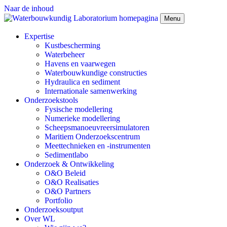
Naar de inhoud
Menu
Expertise
Kustbescherming
Waterbeheer
Havens en vaarwegen
Waterbouwkundige constructies
Hydraulica en sediment
Internationale samenwerking
Onderzoekstools
Fysische modellering
Numerieke modellering
Scheepsmanoeuvreersimulatoren
Maritiem Onderzoekscentrum
Meettechnieken en -instrumenten
Sedimentlabo
Onderzoek & Ontwikkeling
O&O Beleid
O&O Realisaties
O&O Partners
Portfolio
Onderzoeksoutput
Over WL