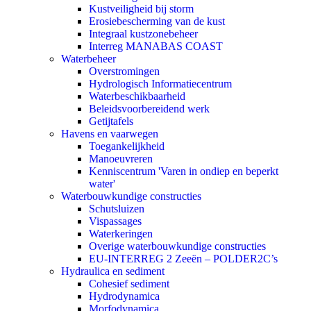
Kustveiligheid bij storm
Erosiebescherming van de kust
Integraal kustzonebeheer
Interreg MANABAS COAST
Waterbeheer
Overstromingen
Hydrologisch Informatiecentrum
Waterbeschikbaarheid
Beleidsvoorbereidend werk
Getijtafels
Havens en vaarwegen
Toegankelijkheid
Manoeuvreren
Kenniscentrum 'Varen in ondiep en beperkt
water'
Waterbouwkundige constructies
Schutsluizen
Vispassages
Waterkeringen
Overige waterbouwkundige constructies
EU-INTERREG 2 Zeeën – POLDER2C’s
Hydraulica en sediment
Cohesief sediment
Hydrodynamica
Morfodynamica