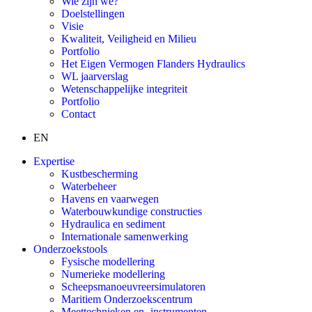
Wie zijn we?
Doelstellingen
Visie
Kwaliteit, Veiligheid en Milieu
Portfolio
Het Eigen Vermogen Flanders Hydraulics
WL jaarverslag
Wetenschappelijke integriteit
Portfolio
Contact
EN
Expertise
Kustbescherming
Waterbeheer
Havens en vaarwegen
Waterbouwkundige constructies
Hydraulica en sediment
Internationale samenwerking
Onderzoekstools
Fysische modellering
Numerieke modellering
Scheepsmanoeuvreersimulatoren
Maritiem Onderzoekscentrum
Meettechnieken en -instrumenten