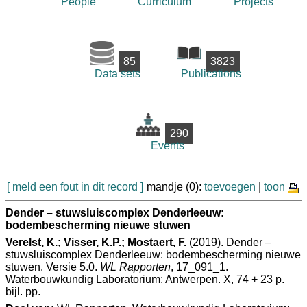
People
Curriculum
Projects
85
3823
Data sets
Publications
290
Events
[ meld een fout in dit record ]
mandje (0):
toevoegen
|
toon
Dender – stuwsluiscomplex Denderleeuw:
bodembescherming nieuwe stuwen
Verelst, K.; Visser, K.P.; Mostaert, F.
(2019). Dender –
stuwsluiscomplex Denderleeuw: bodembescherming nieuwe
stuwen. Versie 5.0.
WL Rapporten
, 17_091_1.
Waterbouwkundig Laboratorium: Antwerpen. X, 74 + 23 p.
bijl. pp.