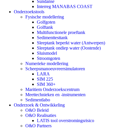
Sundanse
Interreg MANABAS COAST
Onderzoekstools
Fysische modellering
Golfgoten
Golftank
Multifunctionele proeftank
Sedimenttesttank
Sleeptank beperkt water (Antwerpen)
Sleeptank ondiep water (Oostende)
Sluismodel
Stroomgoten
Numerieke modellering
Scheepsmanoeuvreersimulatoren
LARA
SIM 225
SIM 360+
Maritiem Onderzoekscentrum
Meettechnieken en -instrumenten
Sedimentlabo
Onderzoek & Ontwikkeling
O&O Beleid
O&O Realisaties
LATIS tool overstromingsrisico
O&O Partners