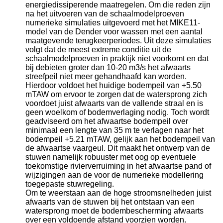
energiedissiperende maatregelen. Om die reden zijn
na het uitvoeren van de schaalmodelproeven
numerieke simulaties uitgevoerd met het MIKE11-
model van de Dender voor wassen met een aantal
maatgevende terugkeerperiodes. Uit deze simulaties
volgt dat de meest extreme conditie uit de
schaalmodelproeven in praktijk niet voorkomt en dat
bij debieten groter dan 10-20 m3/s het afwaarts
streefpeil niet meer gehandhaafd kan worden.
Hierdoor voldoet het huidige bodempeil van +5.50
mTAW om ervoor te zorgen dat de watersprong zich
voordoet juist afwaarts van de vallende straal en is
geen woelkom of bodemverlaging nodig. Toch wordt
geadviseerd om het afwaartse bodempeil over
minimaal een lengte van 35 m te verlagen naar het
bodempeil +5.21 mTAW, gelijk aan het bodempeil van
de afwaartse vaargeul. Dit maakt het ontwerp van de
stuwen namelijk robuuster met oog op eventuele
toekomstige rivierverruiming in het afwaartse pand of
wijzigingen aan de voor de numerieke modellering
toegepaste stuwregeling.
Om te weerstaan aan de hoge stroomsnelheden juist
afwaarts van de stuwen bij het ontstaan van een
watersprong moet de bodembescherming afwaarts
over een voldoende afstand voorzien worden.