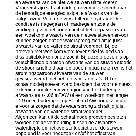
en afwaarts van de nieuwe stuwen uit te voeren.
Vooreerst zijn schaalmodelproeven uitgevoerd naar
de benodigde energiedissipatie afwaarts van de
balgstuwen. Voor drie verschillende hydraulische
condities is nagegaan of maatregelen zoals de
verdieping van het bodempeil of het toepassen van
een woelkom afwaarts van de nieuwe stuwen ervoor
kunnen zorgen dat de watersprong zich altijd juist
afwaarts van de vallende straal voordoet. Bij de
proeven met woelkom werd tevens de invloed van
dissipatieblokken onderzocht. Bij deze proeven is op
verschillende plaatsen afwaarts van de stuwen steeds
de stroomsnelheid aan de bodem opgemeten en is het
stromingspatroon afwaarts van de stuwen
gevisualiseerd met behulp van camera’s. Uit de
schaalmodelproeven werd besloten dat voor de meest
extreme conditie een verlaging van het bodempeil
afwaarts tot +4.06 mTAW of een woelkom met lengte
14.9 m en bodempeil op +4.50 mTAW nodig zijn om
ervoor te zorgen dat de watersprong zich altijd juist
afwaarts van de vallende straal voordoet.
Algemeen kan uit de schaalmodelproeven besloten
worden dat de verhouding tussen de afwaartse
waterdiepte en het overstortdebiet over de stuwen
bepalend is voor noodzaak en/of het effect van