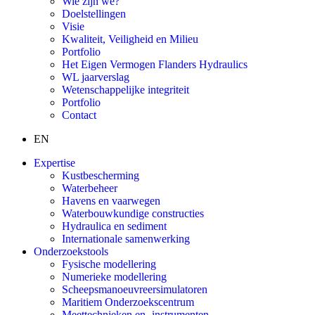
Wie zijn we?
Doelstellingen
Visie
Kwaliteit, Veiligheid en Milieu
Portfolio
Het Eigen Vermogen Flanders Hydraulics
WL jaarverslag
Wetenschappelijke integriteit
Portfolio
Contact
EN
Expertise
Kustbescherming
Waterbeheer
Havens en vaarwegen
Waterbouwkundige constructies
Hydraulica en sediment
Internationale samenwerking
Onderzoekstools
Fysische modellering
Numerieke modellering
Scheepsmanoeuvreersimulatoren
Maritiem Onderzoekscentrum
Meettechnieken en -instrumenten