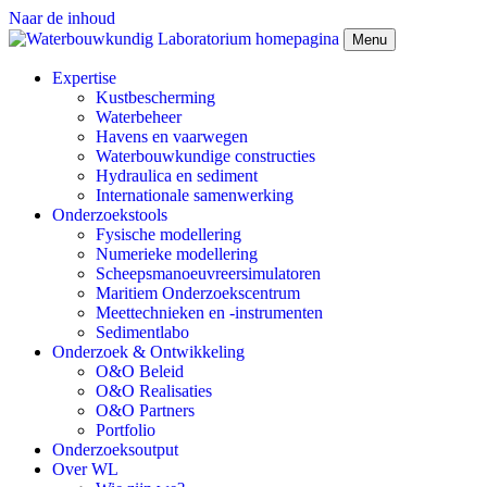
Naar de inhoud
Menu
Expertise
Kustbescherming
Waterbeheer
Havens en vaarwegen
Waterbouwkundige constructies
Hydraulica en sediment
Internationale samenwerking
Onderzoekstools
Fysische modellering
Numerieke modellering
Scheepsmanoeuvreersimulatoren
Maritiem Onderzoekscentrum
Meettechnieken en -instrumenten
Sedimentlabo
Onderzoek & Ontwikkeling
O&O Beleid
O&O Realisaties
O&O Partners
Portfolio
Onderzoeksoutput
Over WL