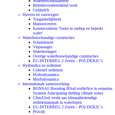
Waterbeschikbaarheid
Beleidsvoorbereidend werk
Getijtafels
Havens en vaarwegen
Toegankelijkheid
Manoeuvreren
Kenniscentrum 'Varen in ondiep en beperkt
water'
Waterbouwkundige constructies
Schutsluizen
Vispassages
Waterkeringen
Overige waterbouwkundige constructies
EU-INTERREG 2 Zeeën – POLDER2C’s
Hydraulica en sediment
Cohesief sediment
Hydrodynamica
Morfodynamica
Internationale samenwerking
BONSAI: Boosting flOod resilieNce in estuarine
Systems Anticipating shifting clImate zones
ClimASed werkt aan klimaatbestendige
sedimentaanpak in waterlopen
EU-INTERREG 2 Zeeën – POLDER2C’s
Provaly