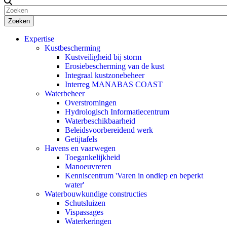
Zoeken
Expertise
Kustbescherming
Kustveiligheid bij storm
Erosiebescherming van de kust
Integraal kustzonebeheer
Interreg MANABAS COAST
Waterbeheer
Overstromingen
Hydrologisch Informatiecentrum
Waterbeschikbaarheid
Beleidsvoorbereidend werk
Getijtafels
Havens en vaarwegen
Toegankelijkheid
Manoeuvreren
Kenniscentrum 'Varen in ondiep en beperkt
water'
Waterbouwkundige constructies
Schutsluizen
Vispassages
Waterkeringen