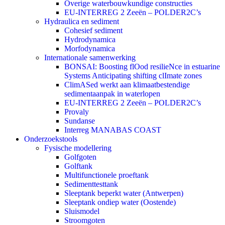
Overige waterbouwkundige constructies
EU-INTERREG 2 Zeeën – POLDER2C’s
Hydraulica en sediment
Cohesief sediment
Hydrodynamica
Morfodynamica
Internationale samenwerking
BONSAI: Boosting flOod resilieNce in estuarine
Systems Anticipating shifting clImate zones
ClimASed werkt aan klimaatbestendige
sedimentaanpak in waterlopen
EU-INTERREG 2 Zeeën – POLDER2C’s
Provaly
Sundanse
Interreg MANABAS COAST
Onderzoekstools
Fysische modellering
Golfgoten
Golftank
Multifunctionele proeftank
Sedimenttesttank
Sleeptank beperkt water (Antwerpen)
Sleeptank ondiep water (Oostende)
Sluismodel
Stroomgoten