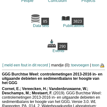
People
Curriculum
Projects
85
3823
Data sets
Publications
290
Events
[ meld een fout in dit record ]
mandje (0):
toevoegen
|
toon
GGG Burchtse Weel: controlemetingen 2013-2016 in- en
uitgaande debieten en sedimentbalans ter hoogte van
het GGG
Cornet, E.; Vereecken, H.; Vandenbruwaene, W.;
Deschamps, M.; Mostaert, F.
(2019). GGG Burchtse Weel:
controlemetingen 2013-2016 in- en uitgaande debieten en
sedimentbalans ter hoogte van het GGG. Versie 3.0.
WL
Rapporten
, PA_014_2. Waterbouwkundig Laboratorium: