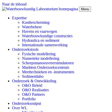
Naar de inhoud
Menu
Expertise
Kustbescherming
Waterbeheer
Havens en vaarwegen
Waterbouwkundige constructies
Hydraulica en sediment
Internationale samenwerking
Onderzoekstools
Fysische modellering
Numerieke modellering
Scheepsmanoeuvreersimulatoren
Maritiem Onderzoekscentrum
Meettechnieken en -instrumenten
Sedimentlabo
Onderzoek & Ontwikkeling
O&O Beleid
O&O Realisaties
O&O Partners
Portfolio
Onderzoeksoutput
Over WL