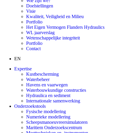
Wie zijn we?
Doelstellingen
Visie
Kwaliteit, Veiligheid en Milieu
Portfolio
Het Eigen Vermogen Flanders Hydraulics
WL jaarverslag
Wetenschappelijke integriteit
Portfolio
Contact
EN
Expertise
Kustbescherming
Waterbeheer
Havens en vaarwegen
Waterbouwkundige constructies
Hydraulica en sediment
Internationale samenwerking
Onderzoekstools
Fysische modellering
Numerieke modellering
Scheepsmanoeuvreersimulatoren
Maritiem Onderzoekscentrum
Meettechnieken en -instrumenten