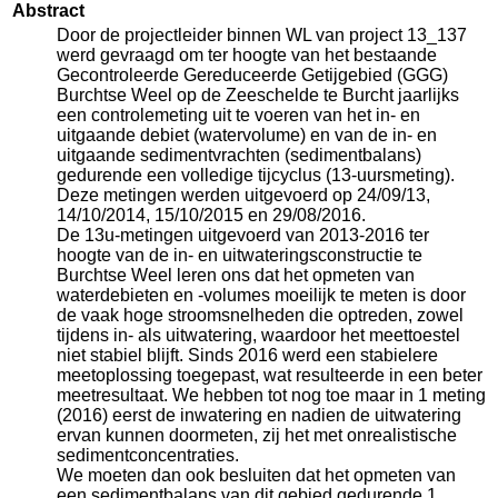
Abstract
Door de projectleider binnen WL van project 13_137
werd gevraagd om ter hoogte van het bestaande
Gecontroleerde Gereduceerde Getijgebied (GGG)
Burchtse Weel op de Zeeschelde te Burcht jaarlijks
een controlemeting uit te voeren van het in- en
uitgaande debiet (watervolume) en van de in- en
uitgaande sedimentvrachten (sedimentbalans)
gedurende een volledige tijcyclus (13-uursmeting).
Deze metingen werden uitgevoerd op 24/09/13,
14/10/2014, 15/10/2015 en 29/08/2016.
De 13u-metingen uitgevoerd van 2013-2016 ter
hoogte van de in- en uitwateringsconstructie te
Burchtse Weel leren ons dat het opmeten van
waterdebieten en -volumes moeilijk te meten is door
de vaak hoge stroomsnelheden die optreden, zowel
tijdens in- als uitwatering, waardoor het meettoestel
niet stabiel blijft. Sinds 2016 werd een stabielere
meetoplossing toegepast, wat resulteerde in een beter
meetresultaat. We hebben tot nog toe maar in 1 meting
(2016) eerst de inwatering en nadien de uitwatering
ervan kunnen doormeten, zij het met onrealistische
sedimentconcentraties.
We moeten dan ook besluiten dat het opmeten van
een sedimentbalans van dit gebied gedurende 1