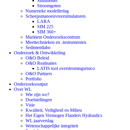
Sluismodel
Stroomgoten
Numerieke modellering
Scheepsmanoeuvreersimulatoren
LARA
SIM 225
SIM 360+
Maritiem Onderzoekscentrum
Meettechnieken en -instrumenten
Sedimentlabo
Onderzoek & Ontwikkeling
O&O Beleid
O&O Realisaties
LATIS tool overstromingsrisico
O&O Partners
Portfolio
Onderzoeksoutput
Over WL
Wie zijn we?
Doelstellingen
Visie
Kwaliteit, Veiligheid en Milieu
Het Eigen Vermogen Flanders Hydraulics
WL jaarverslag
Wetenschappelijke integriteit