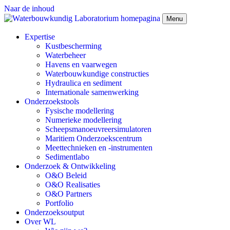
Naar de inhoud
Menu
Expertise
Kustbescherming
Waterbeheer
Havens en vaarwegen
Waterbouwkundige constructies
Hydraulica en sediment
Internationale samenwerking
Onderzoekstools
Fysische modellering
Numerieke modellering
Scheepsmanoeuvreersimulatoren
Maritiem Onderzoekscentrum
Meettechnieken en -instrumenten
Sedimentlabo
Onderzoek & Ontwikkeling
O&O Beleid
O&O Realisaties
O&O Partners
Portfolio
Onderzoeksoutput
Over WL