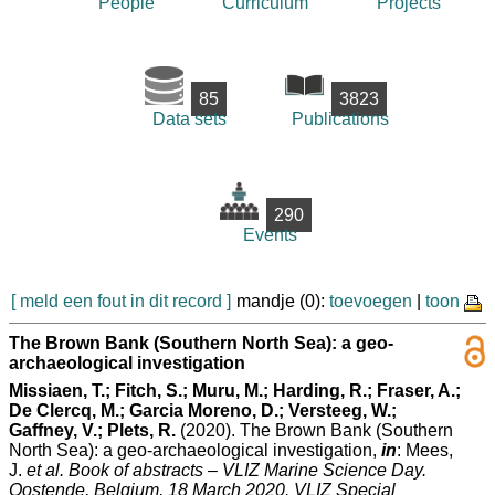
People
Curriculum
Projects
85
3823
Data sets
Publications
290
Events
[ meld een fout in dit record ]
mandje (0):
toevoegen
|
toon
The Brown Bank (Southern North Sea): a geo-
archaeological investigation
Missiaen, T.; Fitch, S.; Muru, M.; Harding, R.; Fraser, A.;
De Clercq, M.; Garcia Moreno, D.; Versteeg, W.;
Gaffney, V.; Plets, R.
(2020). The Brown Bank (Southern
North Sea): a geo-archaeological investigation,
in
: Mees,
J.
et al.
Book of abstracts – VLIZ Marine Science Day.
Oostende, Belgium, 18 March 2020. VLIZ Special