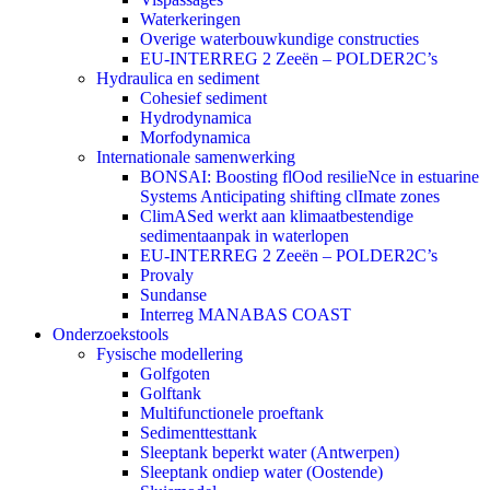
Waterkeringen
Overige waterbouwkundige constructies
EU-INTERREG 2 Zeeën – POLDER2C’s
Hydraulica en sediment
Cohesief sediment
Hydrodynamica
Morfodynamica
Internationale samenwerking
BONSAI: Boosting flOod resilieNce in estuarine
Systems Anticipating shifting clImate zones
ClimASed werkt aan klimaatbestendige
sedimentaanpak in waterlopen
EU-INTERREG 2 Zeeën – POLDER2C’s
Provaly
Sundanse
Interreg MANABAS COAST
Onderzoekstools
Fysische modellering
Golfgoten
Golftank
Multifunctionele proeftank
Sedimenttesttank
Sleeptank beperkt water (Antwerpen)
Sleeptank ondiep water (Oostende)