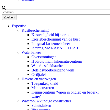
Zoeken
Expertise
Kustbescherming
Kustveiligheid bij storm
Erosiebescherming van de kust
Integraal kustzonebeheer
Interreg MANABAS COAST
Waterbeheer
Overstromingen
Hydrologisch Informatiecentrum
Waterbeschikbaarheid
Beleidsvoorbereidend werk
Getijtafels
Havens en vaarwegen
Toegankelijkheid
Manoeuvreren
Kenniscentrum 'Varen in ondiep en beperkt
water'
Waterbouwkundige constructies
Schutsluizen
Vispassages