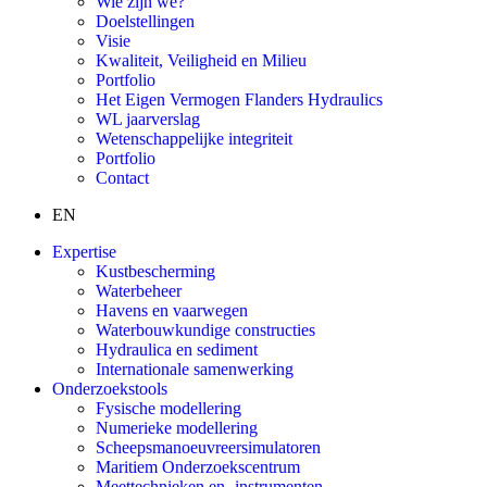
Wie zijn we?
Doelstellingen
Visie
Kwaliteit, Veiligheid en Milieu
Portfolio
Het Eigen Vermogen Flanders Hydraulics
WL jaarverslag
Wetenschappelijke integriteit
Portfolio
Contact
EN
Expertise
Kustbescherming
Waterbeheer
Havens en vaarwegen
Waterbouwkundige constructies
Hydraulica en sediment
Internationale samenwerking
Onderzoekstools
Fysische modellering
Numerieke modellering
Scheepsmanoeuvreersimulatoren
Maritiem Onderzoekscentrum
Meettechnieken en -instrumenten