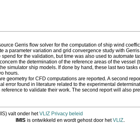
ource Gerris flow solver for the computation of ship wind coeffic
cute a parameter variation and grid convergence study with Gerris.
ime spend for the validation, but time was also used to automate t
cern the determination of the reference areas of the vessel (t
 the simulator ship models. If done by hand, these last two task
wo hours.
pare geometry for CFD computations are reported. A second report 
l error found in literature related to the experimental determina
s reference to validate their work. The second report will also pre
IS) valt onder het
VLIZ Privacy beleid
IMIS
is ontwikkeld en wordt gehost door het
VLIZ
.