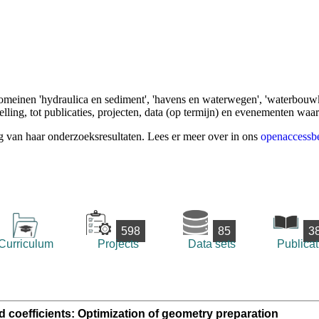
omeinen 'hydraulica en sediment', 'havens en waterwegen', 'waterbouwk
ling, tot publicaties, projecten, data (op termijn) en evenementen waa
g van haar onderzoeksresultaten. Lees er meer over in ons
openaccessbe
598
85
3
Curriculum
Projects
Data sets
Publicat
nd coefficients: Optimization of geometry preparation