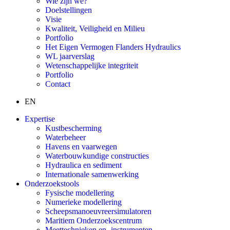
Wie zijn we?
Doelstellingen
Visie
Kwaliteit, Veiligheid en Milieu
Portfolio
Het Eigen Vermogen Flanders Hydraulics
WL jaarverslag
Wetenschappelijke integriteit
Portfolio
Contact
EN
Expertise
Kustbescherming
Waterbeheer
Havens en vaarwegen
Waterbouwkundige constructies
Hydraulica en sediment
Internationale samenwerking
Onderzoekstools
Fysische modellering
Numerieke modellering
Scheepsmanoeuvreersimulatoren
Maritiem Onderzoekscentrum
Meettechnieken en -instrumenten