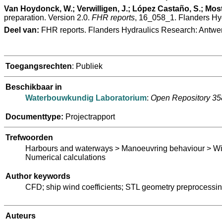
Van Hoydonck, W.; Verwilligen, J.; López Castaño, S.; Mosta
preparation. Version 2.0.
FHR reports
, 16_058_1. Flanders Hyd
Deel van:
FHR reports. Flanders Hydraulics Research: Antwe
Toegangsrechten
: Publiek
Beschikbaar in
Waterbouwkundig Laboratorium
:
Open Repository 3
Documenttype:
Projectrapport
Trefwoorden
Harbours and waterways > Manoeuvring behaviour > W
Numerical calculations
Author keywords
CFD; ship wind coefficients; STL geometry preprocessin
Auteurs