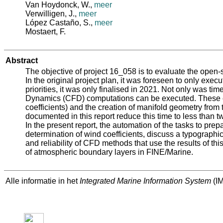
Van Hoydonck, W.
,
meer
Verwilligen, J.
,
meer
López Castaño, S.
,
meer
Mostaert, F.
Abstract
The objective of project 16_058 is to evaluate the open‐s
In the original project plan, it was foreseen to only exe
priorities, it was only finalised in 2021. Not only was t
Dynamics (CFD) computations can be executed. These con
coefficients) and the creation of manifold geometry from
documented in this report reduce this time to less than t
In the present report, the automation of the tasks to pre
determination of wind coefficients, discuss a typographica
and reliability of CFD methods that use the results of thi
of atmospheric boundary layers in FINE/Marine.
Alle informatie in het
Integrated Marine Information System
(IM