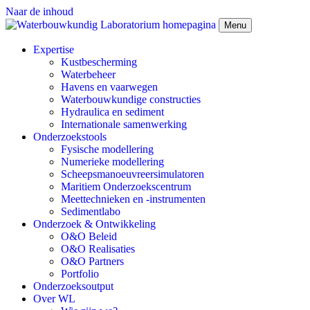
Naar de inhoud
Menu
Expertise
Kustbescherming
Waterbeheer
Havens en vaarwegen
Waterbouwkundige constructies
Hydraulica en sediment
Internationale samenwerking
Onderzoekstools
Fysische modellering
Numerieke modellering
Scheepsmanoeuvreersimulatoren
Maritiem Onderzoekscentrum
Meettechnieken en -instrumenten
Sedimentlabo
Onderzoek & Ontwikkeling
O&O Beleid
O&O Realisaties
O&O Partners
Portfolio
Onderzoeksoutput
Over WL