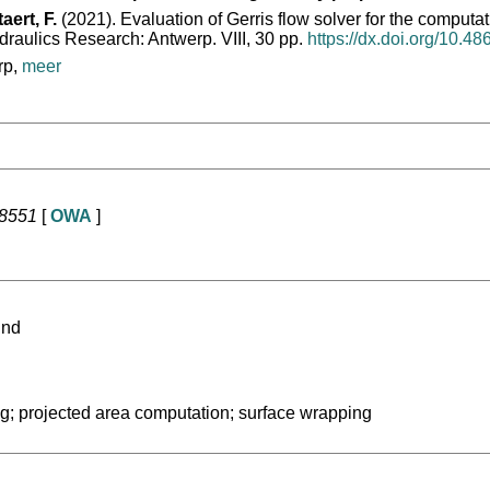
ert, F.
(2021). Evaluation of Gerris flow solver for the computat
raulics Research: Antwerp. VIII, 30 pp.
https://dx.doi.org/10.4
rp,
meer
58551
[
OWA
]
ind
g; projected area computation; surface wrapping