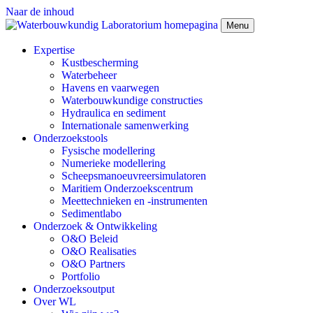
Naar de inhoud
Menu
Expertise
Kustbescherming
Waterbeheer
Havens en vaarwegen
Waterbouwkundige constructies
Hydraulica en sediment
Internationale samenwerking
Onderzoekstools
Fysische modellering
Numerieke modellering
Scheepsmanoeuvreersimulatoren
Maritiem Onderzoekscentrum
Meettechnieken en -instrumenten
Sedimentlabo
Onderzoek & Ontwikkeling
O&O Beleid
O&O Realisaties
O&O Partners
Portfolio
Onderzoeksoutput
Over WL