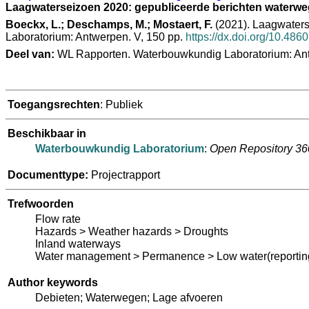
Laagwaterseizoen 2020: gepubliceerde berichten waterw
Boeckx, L.; Deschamps, M.; Mostaert, F.
(2021). Laagwaters
Laboratorium: Antwerpen. V, 150 pp.
https://dx.doi.org/10.486
Deel van:
WL Rapporten. Waterbouwkundig Laboratorium: An
Toegangsrechten
: Publiek
Beschikbaar in
Waterbouwkundig Laboratorium
:
Open Repository 3
Documenttype:
Projectrapport
Trefwoorden
Flow rate
Hazards > Weather hazards > Droughts
Inland waterways
Water management > Permanence > Low water(reportin
Author keywords
Debieten; Waterwegen; Lage afvoeren