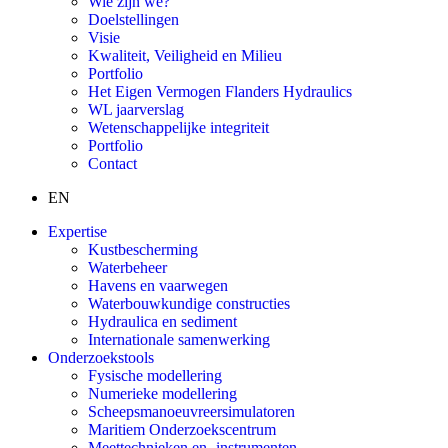
Wie zijn we?
Doelstellingen
Visie
Kwaliteit, Veiligheid en Milieu
Portfolio
Het Eigen Vermogen Flanders Hydraulics
WL jaarverslag
Wetenschappelijke integriteit
Portfolio
Contact
EN
Expertise
Kustbescherming
Waterbeheer
Havens en vaarwegen
Waterbouwkundige constructies
Hydraulica en sediment
Internationale samenwerking
Onderzoekstools
Fysische modellering
Numerieke modellering
Scheepsmanoeuvreersimulatoren
Maritiem Onderzoekscentrum
Meettechnieken en -instrumenten