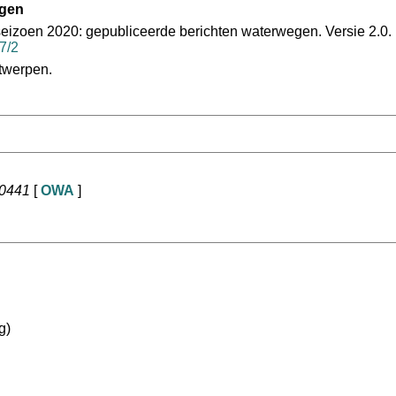
egen
eizoen 2020: gepubliceerde berichten waterwegen. Versie 2.0.
07/2
twerpen.
60441
[
OWA
]
g)