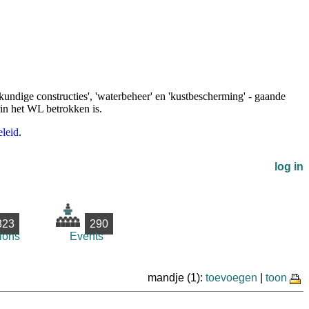
undige constructies', 'waterbeheer' en 'kustbescherming' - gaande
rin het WL betrokken is.
leid
.
log in
823
290
ions
Events
mandje (1):
toevoegen
|
toon