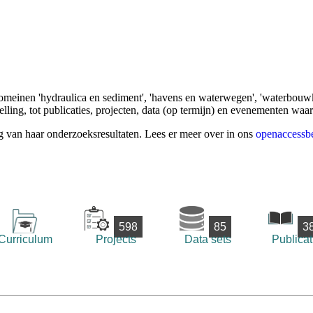
omeinen 'hydraulica en sediment', 'havens en waterwegen', 'waterbouwk
ling, tot publicaties, projecten, data (op termijn) en evenementen waa
g van haar onderzoeksresultaten. Lees er meer over in ons
openaccessbe
598
85
3
Curriculum
Projects
Data sets
Publicat