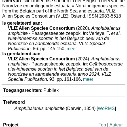
Deel van:
Niet-inheemse soorten in het Belgisch deel van de
Noordzee en omliggende estuaria = Non-indigenous species
from the Belgian part of the North Sea and estuaria. VLIZ
Alien Species Consortium (VLIZ): Ostend. ISSN 2983-5518
Is gerelateerd aan:
VLIZ Alien Species Consortium
(2020).
Amphibalanus
amphitrite
- Paarsgestreepte zeepok,
in
: Verleye, T.
et al.
Niet-inheemse soorten in het Belgisch deel van de
Noordzee en aanpalende estuaria. VLIZ Special
Publication,
86: pp. 145-150,
meer
Is gerelateerd aan:
VLIZ Alien Species Consortium
(2024).
Amphibalanus
amphitrite
- Paarsgestreepte zeepok,
in
:
Geïntroduceerde
niet-inheemse soorten in het Belgisch deel van de
Noordzee en aanpalende estuaria anno 2024. VLIZ
Special Publication,
93: pp. 161-166,
meer
Toegangsrechten
: Publiek
Trefwoord
Amphibalanus amphitrite
(Darwin, 1854)
[
WoRMS
]
Project
Top
|
Auteur