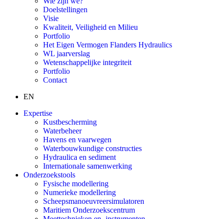
Wie zijn we?
Doelstellingen
Visie
Kwaliteit, Veiligheid en Milieu
Portfolio
Het Eigen Vermogen Flanders Hydraulics
WL jaarverslag
Wetenschappelijke integriteit
Portfolio
Contact
EN
Expertise
Kustbescherming
Waterbeheer
Havens en vaarwegen
Waterbouwkundige constructies
Hydraulica en sediment
Internationale samenwerking
Onderzoekstools
Fysische modellering
Numerieke modellering
Scheepsmanoeuvreersimulatoren
Maritiem Onderzoekscentrum
Meettechnieken en -instrumenten