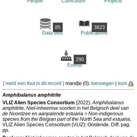
People
Curriculum
Projects
85
3823
Data sets
Publications
290
Events
[ meld een fout in dit record ]
mandje (0):
toevoegen
|
toon
Amphibalanus amphitrite
VLIZ Alien Species Consortium
(2022).
Amphibalanus
amphitrite
.
Niet-inheemse soorten in het Belgisch deel van
de Noordzee en aanpalende estuaria = Non-indigenous
species from the Belgian part of the North Sea and estuaria
.
VLIZ Alien Species Consortium (VLIZ): Oostende. Diff. pag.
pp.