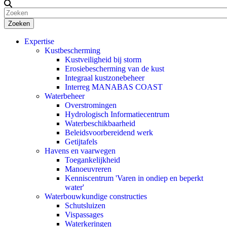
Zoeken
Expertise
Kustbescherming
Kustveiligheid bij storm
Erosiebescherming van de kust
Integraal kustzonebeheer
Interreg MANABAS COAST
Waterbeheer
Overstromingen
Hydrologisch Informatiecentrum
Waterbeschikbaarheid
Beleidsvoorbereidend werk
Getijtafels
Havens en vaarwegen
Toegankelijkheid
Manoeuvreren
Kenniscentrum 'Varen in ondiep en beperkt
water'
Waterbouwkundige constructies
Schutsluizen
Vispassages
Waterkeringen