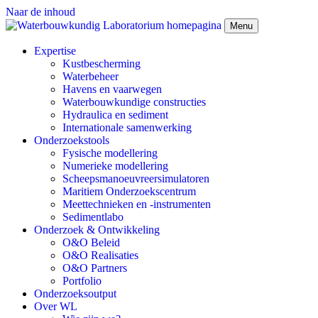
Naar de inhoud
Menu
Expertise
Kustbescherming
Waterbeheer
Havens en vaarwegen
Waterbouwkundige constructies
Hydraulica en sediment
Internationale samenwerking
Onderzoekstools
Fysische modellering
Numerieke modellering
Scheepsmanoeuvreersimulatoren
Maritiem Onderzoekscentrum
Meettechnieken en -instrumenten
Sedimentlabo
Onderzoek & Ontwikkeling
O&O Beleid
O&O Realisaties
O&O Partners
Portfolio
Onderzoeksoutput
Over WL