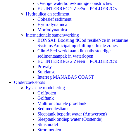
Overige waterbouwkundige constructies
EU-INTERREG 2 Zeeën – POLDER2C’s
Hydraulica en sediment
Cohesief sediment
Hydrodynamica
Morfodynamica
Internationale samenwerking
BONSAI: Boosting flOod resilieNce in estuarine
Systems Anticipating shifting clImate zones
ClimASed werkt aan klimaatbestendige
sedimentaanpak in waterlopen
EU-INTERREG 2 Zeeën – POLDER2C’s
Provaly
Sundanse
Interreg MANABAS COAST
Onderzoekstools
Fysische modellering
Golfgoten
Golftank
Multifunctionele proeftank
Sedimenttesttank
Sleeptank beperkt water (Antwerpen)
Sleeptank ondiep water (Oostende)
Sluismodel
Stroomgoten