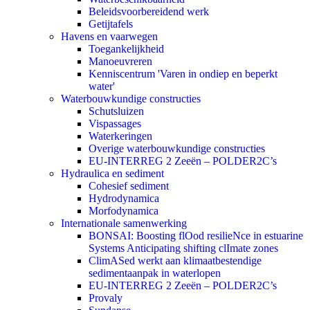
Beleidsvoorbereidend werk
Getijtafels
Havens en vaarwegen
Toegankelijkheid
Manoeuvreren
Kenniscentrum 'Varen in ondiep en beperkt
water'
Waterbouwkundige constructies
Schutsluizen
Vispassages
Waterkeringen
Overige waterbouwkundige constructies
EU-INTERREG 2 Zeeën – POLDER2C’s
Hydraulica en sediment
Cohesief sediment
Hydrodynamica
Morfodynamica
Internationale samenwerking
BONSAI: Boosting flOod resilieNce in estuarine
Systems Anticipating shifting clImate zones
ClimASed werkt aan klimaatbestendige
sedimentaanpak in waterlopen
EU-INTERREG 2 Zeeën – POLDER2C’s
Provaly