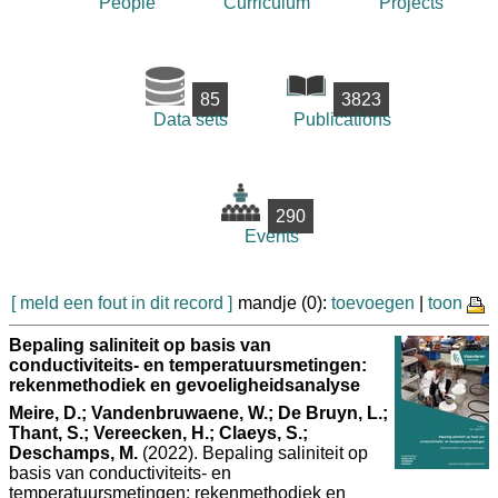
People
Curriculum
Projects
85
3823
Data sets
Publications
290
Events
[ meld een fout in dit record ]
mandje (0):
toevoegen
|
toon
Bepaling saliniteit op basis van
conductiviteits- en temperatuursmetingen:
rekenmethodiek en gevoeligheidsanalyse
Meire, D.; Vandenbruwaene, W.; De Bruyn, L.;
Thant, S.; Vereecken, H.; Claeys, S.;
Deschamps, M.
(2022). Bepaling saliniteit op
basis van conductiviteits- en
temperatuursmetingen: rekenmethodiek en