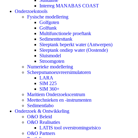
Sundanse
Interreg MANABAS COAST
Onderzoekstools
Fysische modellering
Golfgoten
Golftank
Multifunctionele proeftank
Sedimenttesttank
Sleeptank beperkt water (Antwerpen)
Sleeptank ondiep water (Oostende)
Sluismodel
Stroomgoten
Numerieke modellering
Scheepsmanoeuvreersimulatoren
LARA
SIM 225
SIM 360+
Maritiem Onderzoekscentrum
Meettechnieken en -instrumenten
Sedimentlabo
Onderzoek & Ontwikkeling
O&O Beleid
O&O Realisaties
LATIS tool overstromingsrisico
O&O Partners