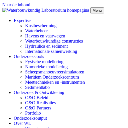
Naar de inhoud
Menu
Expertise
Kustbescherming
Waterbeheer
Havens en vaarwegen
Waterbouwkundige constructies
Hydraulica en sediment
Internationale samenwerking
Onderzoekstools
Fysische modellering
Numerieke modellering
Scheepsmanoeuvreersimulatoren
Maritiem Onderzoekscentrum
Meettechnieken en -instrumenten
Sedimentlabo
Onderzoek & Ontwikkeling
O&O Beleid
O&O Realisaties
O&O Partners
Portfolio
Onderzoeksoutput
Over WL