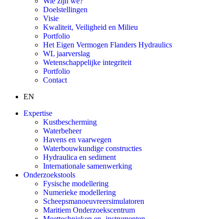
Wie zijn we?
Doelstellingen
Visie
Kwaliteit, Veiligheid en Milieu
Portfolio
Het Eigen Vermogen Flanders Hydraulics
WL jaarverslag
Wetenschappelijke integriteit
Portfolio
Contact
EN
Expertise
Kustbescherming
Waterbeheer
Havens en vaarwegen
Waterbouwkundige constructies
Hydraulica en sediment
Internationale samenwerking
Onderzoekstools
Fysische modellering
Numerieke modellering
Scheepsmanoeuvreersimulatoren
Maritiem Onderzoekscentrum
Meettechnieken en -instrumenten