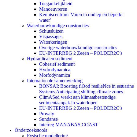
Toegankelijkheid
Manoeuvreren
Kenniscentrum 'Varen in ondiep en beperkt
water'
Waterbouwkundige constructies
Schutsluizen
Vispassages
Waterkeringen
Overige waterbouwkundige constructies
EU-INTERREG 2 Zeeën – POLDER2C’s
Hydraulica en sediment
Cohesief sediment
Hydrodynamica
Morfodynamica
Internationale samenwerking
BONSAI: Boosting flOod resilieNce in estuarine
Systems Anticipating shifting clImate zones
ClimASed werkt aan klimaatbestendige
sedimentaanpak in waterlopen
EU-INTERREG 2 Zeeën – POLDER2C’s
Provaly
Sundanse
Interreg MANABAS COAST
Onderzoekstools
Fysische modellering