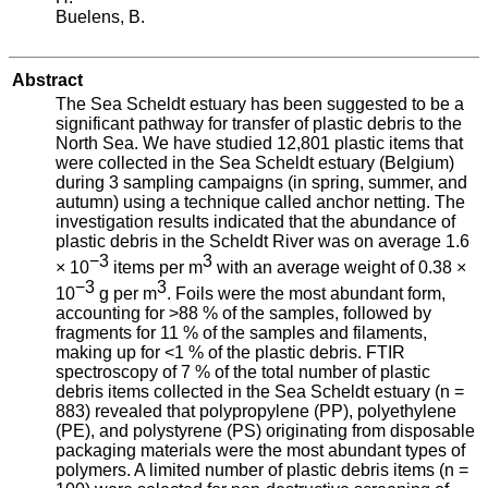
Buelens, B.
Abstract
The Sea Scheldt estuary has been suggested to be a
significant pathway for transfer of plastic debris to the
North Sea. We have studied 12,801 plastic items that
were collected in the Sea Scheldt estuary (Belgium)
during 3 sampling campaigns (in spring, summer, and
autumn) using a technique called anchor netting. The
investigation results indicated that the abundance of
plastic debris in the Scheldt River was on average 1.6
−3
3
× 10
items per m
with an average weight of 0.38 ×
−3
3
10
g per m
. Foils were the most abundant form,
accounting for >88 % of the samples, followed by
fragments for 11 % of the samples and filaments,
making up for <1 % of the plastic debris. FTIR
spectroscopy of 7 % of the total number of plastic
debris items collected in the Sea Scheldt estuary (n =
883) revealed that polypropylene (PP), polyethylene
(PE), and polystyrene (PS) originating from disposable
packaging materials were the most abundant types of
polymers. A limited number of plastic debris items (n =