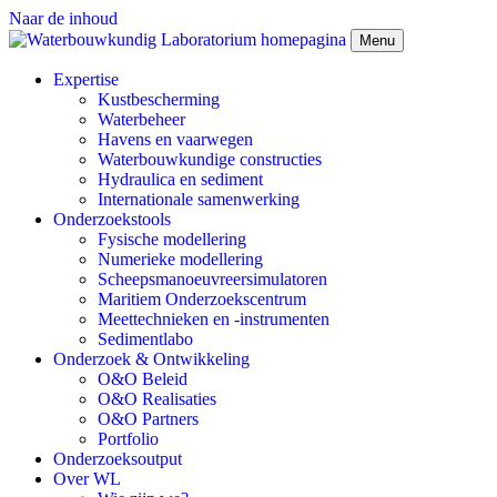
Naar de inhoud
Menu
Expertise
Kustbescherming
Waterbeheer
Havens en vaarwegen
Waterbouwkundige constructies
Hydraulica en sediment
Internationale samenwerking
Onderzoekstools
Fysische modellering
Numerieke modellering
Scheepsmanoeuvreersimulatoren
Maritiem Onderzoekscentrum
Meettechnieken en -instrumenten
Sedimentlabo
Onderzoek & Ontwikkeling
O&O Beleid
O&O Realisaties
O&O Partners
Portfolio
Onderzoeksoutput
Over WL