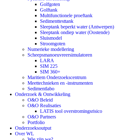
Golfgoten
Golftank
Multifunctionele proeftank
Sedimenttesttank
Sleeptank beperkt water (Antwerpen)
Sleeptank ondiep water (Oostende)
Sluismodel
Stroomgoten
Numerieke modellering
Scheepsmanoeuvreersimulatoren
LARA
SIM 225
SIM 360+
Maritiem Onderzoekscentrum
Meettechnieken en -instrumenten
Sedimentlabo
Onderzoek & Ontwikkeling
O&O Beleid
O&O Realisaties
LATIS tool overstromingsrisico
O&O Partners
Portfolio
Onderzoeksoutput
Over WL
Wie zijn we?