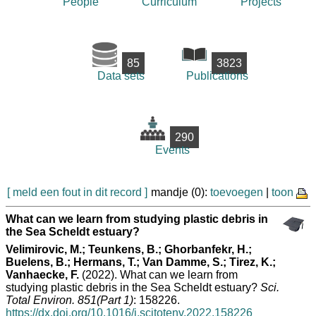
People
Curriculum
Projects
85
3823
Data sets
Publications
290
Events
[ meld een fout in dit record ]
mandje (0):
toevoegen
|
toon
What can we learn from studying plastic debris in
the Sea Scheldt estuary?
Velimirovic, M.; Teunkens, B.; Ghorbanfekr, H.;
Buelens, B.; Hermans, T.; Van Damme, S.; Tirez, K.;
Vanhaecke, F.
(2022). What can we learn from
studying plastic debris in the Sea Scheldt estuary?
Sci.
Total Environ. 851(Part 1)
: 158226.
https://dx.doi.org/10.1016/j.scitotenv.2022.158226