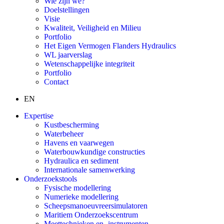
Wie zijn we?
Doelstellingen
Visie
Kwaliteit, Veiligheid en Milieu
Portfolio
Het Eigen Vermogen Flanders Hydraulics
WL jaarverslag
Wetenschappelijke integriteit
Portfolio
Contact
EN
Expertise
Kustbescherming
Waterbeheer
Havens en vaarwegen
Waterbouwkundige constructies
Hydraulica en sediment
Internationale samenwerking
Onderzoekstools
Fysische modellering
Numerieke modellering
Scheepsmanoeuvreersimulatoren
Maritiem Onderzoekscentrum
Meettechnieken en -instrumenten