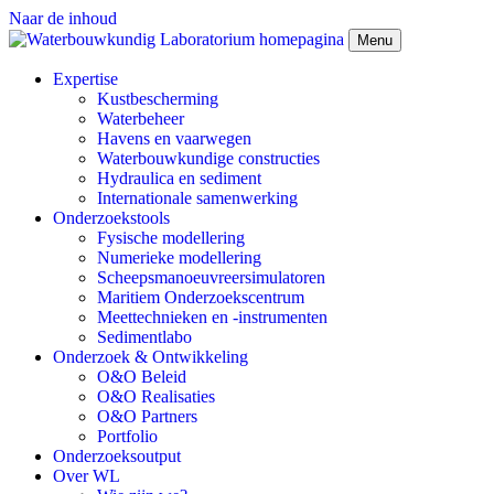
Naar de inhoud
Menu
Expertise
Kustbescherming
Waterbeheer
Havens en vaarwegen
Waterbouwkundige constructies
Hydraulica en sediment
Internationale samenwerking
Onderzoekstools
Fysische modellering
Numerieke modellering
Scheepsmanoeuvreersimulatoren
Maritiem Onderzoekscentrum
Meettechnieken en -instrumenten
Sedimentlabo
Onderzoek & Ontwikkeling
O&O Beleid
O&O Realisaties
O&O Partners
Portfolio
Onderzoeksoutput
Over WL