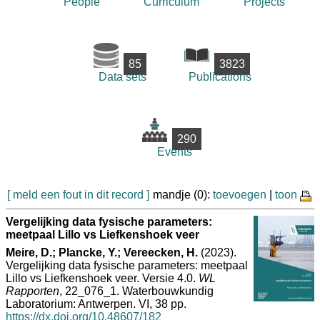
People
Curriculum
Projects
85
3823
Data sets
Publications
290
Events
[ meld een fout in dit record ]
mandje (0):
toevoegen
|
toon
Vergelijking data fysische parameters:
meetpaal Lillo vs Liefkenshoek veer
Meire, D.; Plancke, Y.; Vereecken, H.
(2023).
Vergelijking data fysische parameters: meetpaal
Lillo vs Liefkenshoek veer. Versie 4.0.
WL
Rapporten
, 22_076_1. Waterbouwkundig
Laboratorium: Antwerpen. VI, 38 pp.
https://dx.doi.org/10.48607/182