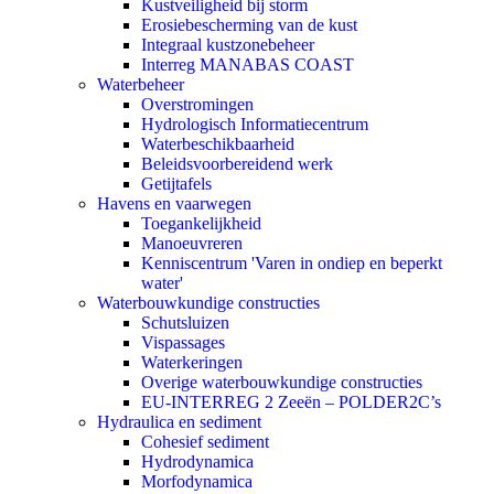
Kustveiligheid bij storm
Erosiebescherming van de kust
Integraal kustzonebeheer
Interreg MANABAS COAST
Waterbeheer
Overstromingen
Hydrologisch Informatiecentrum
Waterbeschikbaarheid
Beleidsvoorbereidend werk
Getijtafels
Havens en vaarwegen
Toegankelijkheid
Manoeuvreren
Kenniscentrum 'Varen in ondiep en beperkt
water'
Waterbouwkundige constructies
Schutsluizen
Vispassages
Waterkeringen
Overige waterbouwkundige constructies
EU-INTERREG 2 Zeeën – POLDER2C’s
Hydraulica en sediment
Cohesief sediment
Hydrodynamica
Morfodynamica