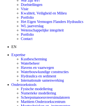
Wie zijn we?
Doelstellingen
Visie
Kwaliteit, Veiligheid en Milieu
Portfolio
Het Eigen Vermogen Flanders Hydraulics
WL jaarverslag
Wetenschappelijke integriteit
Portfolio
Contact
EN
Expertise
Kustbescherming
Waterbeheer
Havens en vaarwegen
Waterbouwkundige constructies
Hydraulica en sediment
Internationale samenwerking
Onderzoekstools
Fysische modellering
Numerieke modellering
Scheepsmanoeuvreersimulatoren
Maritiem Onderzoekscentrum
Meettechnieken en -instrumenten