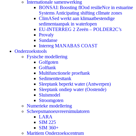
Internationale samenwerking
BONSAI: Boosting flOod resilieNce in estuarine
Systems Anticipating shifting clImate zones
ClimASed werkt aan klimaatbestendige
sedimentaanpak in waterlopen
EU-INTERREG 2 Zeeën – POLDER2C’s
Provaly
Sundanse
Interreg MANABAS COAST
Onderzoekstools
Fysische modellering
Golfgoten
Golftank
Multifunctionele proeftank
Sedimenttesttank
Sleeptank beperkt water (Antwerpen)
Sleeptank ondiep water (Oostende)
Sluismodel
Stroomgoten
Numerieke modellering
Scheepsmanoeuvreersimulatoren
LARA
SIM 225
SIM 360+
Maritiem Onderzoekscentrum