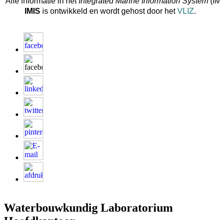
Alle informatie in het
Integrated Marine Information System
(IM
IMIS
is ontwikkeld en wordt gehost door het
VLIZ
.
Waterbouwkundig Laboratorium