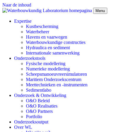
Naar de inhoud
Menu
Expertise
Kustbescherming
Waterbeheer
Havens en vaarwegen
Waterbouwkundige constructies
Hydraulica en sediment
Internationale samenwerking
Onderzoekstools
Fysische modellering
Numerieke modellering
Scheepsmanoeuvreersimulatoren
Maritiem Onderzoekscentrum
Meettechnieken en -instrumenten
Sedimentlabo
Onderzoek & Ontwikkeling
O&O Beleid
O&O Realisaties
O&O Partners
Portfolio
Onderzoeksoutput
Over WL