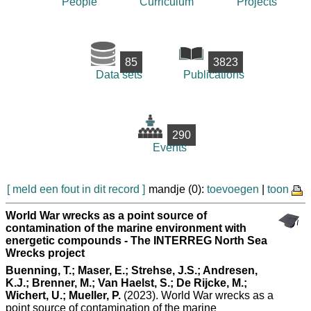
People
Curriculum
Projects
85
3823
Data sets
Publications
290
Events
[ meld een fout in dit record ]
mandje (0):
toevoegen
|
toon
World War wrecks as a point source of
contamination of the marine environment with
energetic compounds - The INTERREG North Sea
Wrecks project
Buenning, T.; Maser, E.; Strehse, J.S.; Andresen,
K.J.; Brenner, M.; Van Haelst, S.; De Rijcke, M.;
Wichert, U.; Mueller, P.
(2023). World War wrecks as a
point source of contamination of the marine