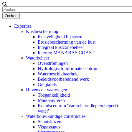
Zoeken
Expertise
Kustbescherming
Kustveiligheid bij storm
Erosiebescherming van de kust
Integraal kustzonebeheer
Interreg MANABAS COAST
Waterbeheer
Overstromingen
Hydrologisch Informatiecentrum
Waterbeschikbaarheid
Beleidsvoorbereidend werk
Getijtafels
Havens en vaarwegen
Toegankelijkheid
Manoeuvreren
Kenniscentrum 'Varen in ondiep en beperkt
water'
Waterbouwkundige constructies
Schutsluizen
Vispassages