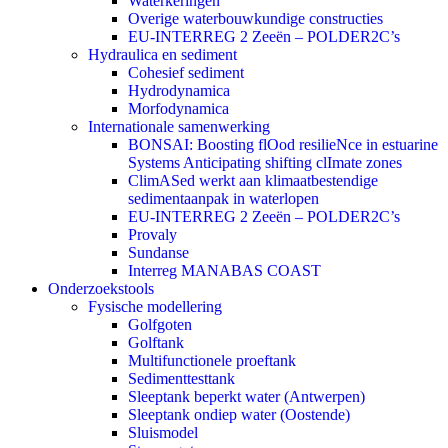
Waterkeringen
Overige waterbouwkundige constructies
EU-INTERREG 2 Zeeën – POLDER2C’s
Hydraulica en sediment
Cohesief sediment
Hydrodynamica
Morfodynamica
Internationale samenwerking
BONSAI: Boosting flOod resilieNce in estuarine
Systems Anticipating shifting clImate zones
ClimASed werkt aan klimaatbestendige
sedimentaanpak in waterlopen
EU-INTERREG 2 Zeeën – POLDER2C’s
Provaly
Sundanse
Interreg MANABAS COAST
Onderzoekstools
Fysische modellering
Golfgoten
Golftank
Multifunctionele proeftank
Sedimenttesttank
Sleeptank beperkt water (Antwerpen)
Sleeptank ondiep water (Oostende)
Sluismodel