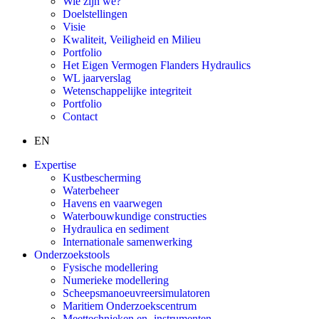
Wie zijn we?
Doelstellingen
Visie
Kwaliteit, Veiligheid en Milieu
Portfolio
Het Eigen Vermogen Flanders Hydraulics
WL jaarverslag
Wetenschappelijke integriteit
Portfolio
Contact
EN
Expertise
Kustbescherming
Waterbeheer
Havens en vaarwegen
Waterbouwkundige constructies
Hydraulica en sediment
Internationale samenwerking
Onderzoekstools
Fysische modellering
Numerieke modellering
Scheepsmanoeuvreersimulatoren
Maritiem Onderzoekscentrum
Meettechnieken en -instrumenten